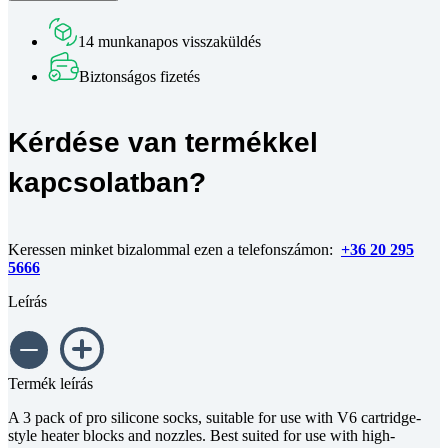
Pro
(3-
14 munkanapos visszaküldés
as
csomagban)
Biztonságos fizetés
Eredeti
E3D
mennyiség
Kérdése van termékkel
kapcsolatban?
Keressen minket bizalommal ezen a telefonszámon:
+36 20 295
5666
Leírás
Termék leírás
A 3 pack of pro silicone socks, suitable for use with V6 cartridge-
style heater blocks and nozzles. Best suited for use with high-