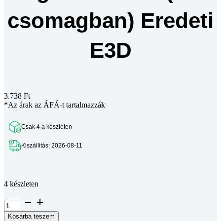
csomagban) Eredeti
E3D
3.738
Ft
*Az árak az ÁFÁ-t tartalmazzák
Csak 4 a készleten
Kiszállitás: 2026-08-11
Teljes leírás megtekintése
4 készleten
V6
Socks
Kosárba teszem
Szigetelés-