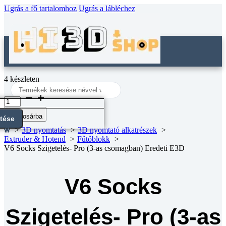
Ugrás a fő tartalomhoz
Ugrás a lábléchez
4 készleten
Search
...
V6
Socks
Szigetelés-
Kosárba
ntése
Pro
3D nyomtatás
3D nyomtató alkatrészek
(3-
Extruder & Hotend
Fűtőblokk
as
V6 Socks Szigetelés- Pro (3-as csomagban) Eredeti E3D
csomagban)
Eredeti
E3D
mennyiség
V6 Socks
Szigetelés- Pro (3-as