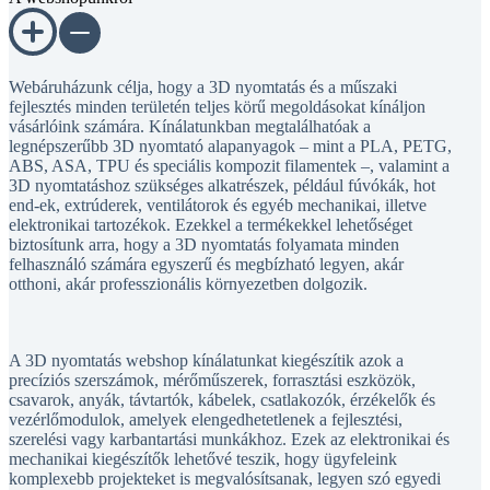
Webáruházunk célja, hogy a 3D nyomtatás és a műszaki
fejlesztés minden területén teljes körű megoldásokat kínáljon
vásárlóink számára. Kínálatunkban megtalálhatóak a
legnépszerűbb 3D nyomtató alapanyagok – mint a PLA, PETG,
ABS, ASA, TPU és speciális kompozit filamentek –, valamint a
3D nyomtatáshoz szükséges alkatrészek, például fúvókák, hot
end-ek, extrúderek, ventilátorok és egyéb mechanikai, illetve
elektronikai tartozékok. Ezekkel a termékekkel lehetőséget
biztosítunk arra, hogy a 3D nyomtatás folyamata minden
felhasználó számára egyszerű és megbízható legyen, akár
otthoni, akár professzionális környezetben dolgozik.
A 3D nyomtatás webshop kínálatunkat kiegészítik azok a
precíziós szerszámok, mérőműszerek, forrasztási eszközök,
csavarok, anyák, távtartók, kábelek, csatlakozók, érzékelők és
vezérlőmodulok, amelyek elengedhetetlenek a fejlesztési,
szerelési vagy karbantartási munkákhoz. Ezek az elektronikai és
mechanikai kiegészítők lehetővé teszik, hogy ügyfeleink
komplexebb projekteket is megvalósítsanak, legyen szó egyedi
fejlesztésekről, prototípusgyártásról vagy oktatási célokról.