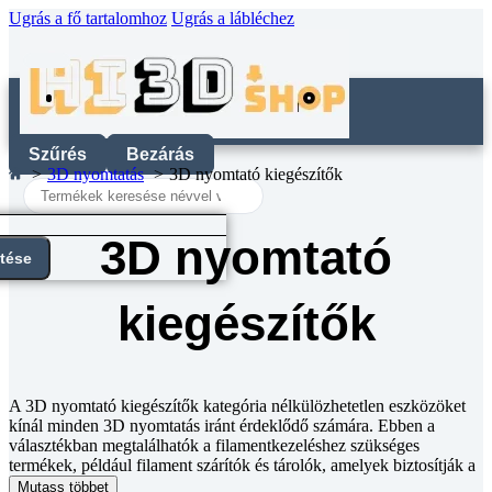
Ugrás a fő tartalomhoz
Ugrás a lábléchez
Szűrés
Bezárás
3D nyomtatás
3D nyomtató kiegészítők
Search
...
3D nyomtató
ntése
kiegészítők
A 3D nyomtató kiegészítők kategória nélkülözhetetlen eszközöket
kínál minden 3D nyomtatás iránt érdeklődő számára. Ebben a
választékban megtalálhatók a filamentkezeléshez szükséges
termékek, például filament szárítók és tárolók, amelyek biztosítják a
nyomtatóanyagok optimális állapotát. Emellett kínálunk különféle
Mutass többet