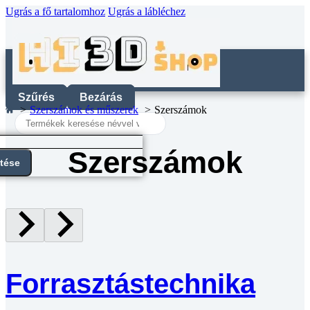
Ugrás a fő tartalomhoz
Ugrás a lábléchez
Szűrés
Bezárás
Szerszámok és műszerek
Szerszámok
Search
...
Szerszámok
ntése
Forrasztástechnika