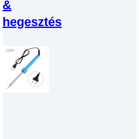
&
hegesztés