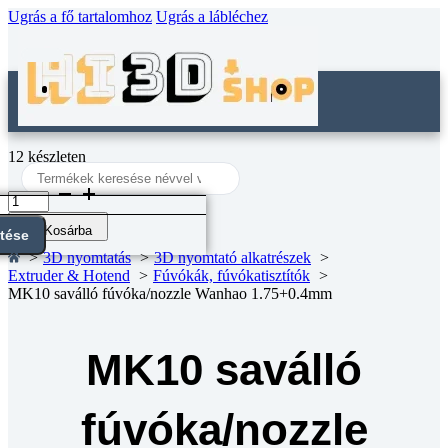
Ugrás a fő tartalomhoz
Ugrás a lábléchez
12 készleten
Search
...
MK10
saválló
fúvóka/nozzle
Kosárba
ntése
Wanhao
3D nyomtatás
3D nyomtató alkatrészek
1.75+0.4mm
Extruder & Hotend
Fúvókák, fúvókatisztítók
mennyiség
MK10 saválló fúvóka/nozzle Wanhao 1.75+0.4mm
MK10 saválló
fúvóka/nozzle