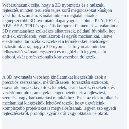
Webáruházunk célja, hogy a 3D nyomtatás és a műszaki
fejlesztés minden területén teljes körű megoldásokat kínáljon
vásárlóink számára. Kínálatunkban megtalálhatóak a
legnépszerűbb 3D nyomtató alapanyagok – mint a PLA, PETG,
ABS, ASA, TPU és speciális kompozit filamentek –, valamint a
3D nyomtatáshoz szükséges alkatrészek, például fúvókák, hot
end-ek, extrúderek, ventilátorok és egyéb mechanikai, illetve
elektronikai tartozékok. Ezekkel a termékekkel lehetőséget
biztosítunk arra, hogy a 3D nyomtatás folyamata minden
felhasználó számára egyszerű és megbízható legyen, akár
otthoni, akár professzionális környezetben dolgozik.
A 3D nyomtatás webshop kínálatunkat kiegészítik azok a
precíziós szerszámok, mérőműszerek, forrasztási eszközök,
csavarok, anyák, távtartók, kábelek, csatlakozók, érzékelők és
vezérlőmodulok, amelyek elengedhetetlenek a fejlesztési,
szerelési vagy karbantartási munkákhoz. Ezek az elektronikai és
mechanikai kiegészítők lehetővé teszik, hogy ügyfeleink
komplexebb projekteket is megvalósítsanak, legyen szó egyedi
fejlesztésekről, prototípusgyártásról vagy oktatási célokról.