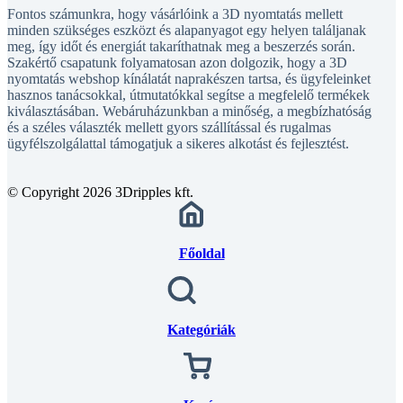
Fontos számunkra, hogy vásárlóink a 3D nyomtatás mellett
minden szükséges eszközt és alapanyagot egy helyen találjanak
meg, így időt és energiát takaríthatnak meg a beszerzés során.
Szakértő csapatunk folyamatosan azon dolgozik, hogy a 3D
nyomtatás webshop kínálatát naprakészen tartsa, és ügyfeleinket
hasznos tanácsokkal, útmutatókkal segítse a megfelelő termékek
kiválasztásában. Webáruházunkban a minőség, a megbízhatóság
és a széles választék mellett gyors szállítással és rugalmas
ügyfélszolgálattal támogatjuk a sikeres alkotást és fejlesztést.
© Copyright 2026 3Dripples kft.
Főoldal
Kategóriák