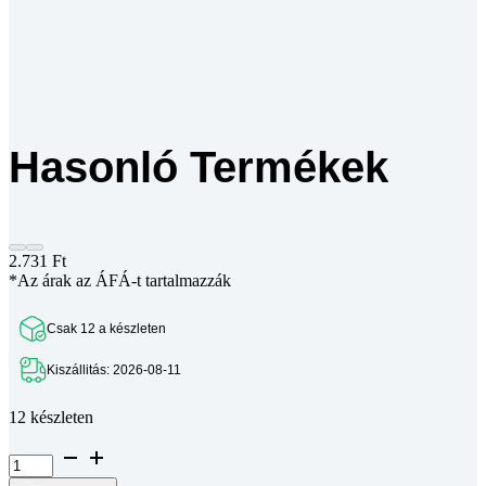
Hasonló Termékek
2.731
Ft
*Az árak az ÁFÁ-t tartalmazzák
Csak 12 a készleten
Kiszállitás: 2026-08-11
12 készleten
MK10
saválló