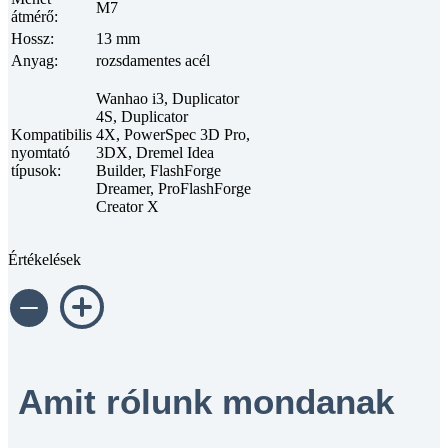
M7
átmérő
:
Hossz
:
13 mm
Anyag
:
rozsdamentes acél
Wanhao i3, Duplicator
4S, Duplicator
Kompatibilis
4X, PowerSpec 3D Pro​,
nyomtató
3DX, Dremel Idea
típusok:
Builder​, FlashForge
Dreamer, ProFlashForge
Creator X
Értékelések
Amit rólunk mondanak