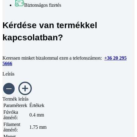
Biztonságos fizetés
Kérdése van termékkel
kapcsolatban?
Keressen minket bizalommal ezen a telefonszámon:
+36 20 295
5666
Leírás
Termék leírás
Paraméterek
Értékek
Fúvóka
0.4 mm
átmérő
:
Filament
1.75 mm
átmérő
:
Menet