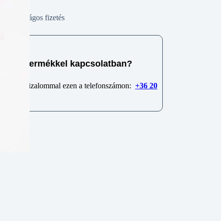
Biztonságos fizetés
e van termékkel kapcsolatban?
 minket bizalommal ezen a telefonszámon:
+36 20
6