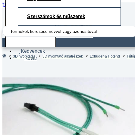
Ugrás a fő tartalomhoz
Ugrás a lábléchez
Szerszámok és műszerek
Search
...
Fiók
Kedvencek
3D nyomtatás
3D nyomtató alkatrészek
Extruder & Hotend
Fűtő
Kosár
Magas 
Eredet