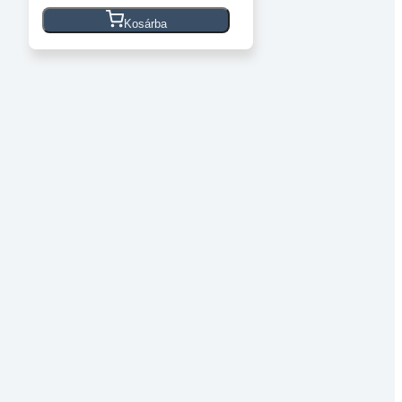
Pontosságú
Fűtőelem
Kosárba
-
12V
Eredeti
E3D
mennyiség