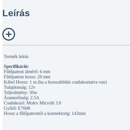
Leírás
Termék leírás
Specifikáció:
Fűtőpatron átmérő: 6 mm
Fűtőpatron hossz: 20 mm
Kábel Hossz: 1 m (ha a hosszabbítás csatlakoztatva van)
Tulajdonság: 12v
Teljesítmény: 30w
Áramerősség: 2.5A
Csatlakozó: Molex Microfit 3.0
Gyűrű: E7608
Hossz a fűtőpatrontól a konnektorig: 143mm