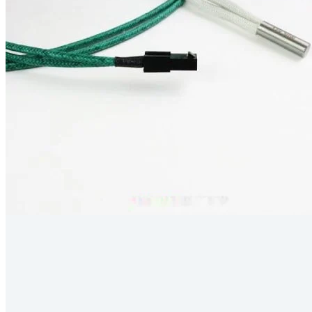
Kérdés
Keressen
295 566