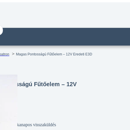
patron
Magas Pontosságú Fűtőelem – 12V Eredeti E3D
Pontosságú Fűtőelem – 12V
i E3D
14 munkanapos visszaküldés