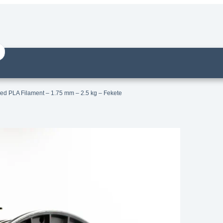
ed PLA Filament – 1.75 mm – 2.5 kg – Fekete
um High Speed PLA Filament – 1.75
.5 kg – Fekete
14 munkanapos visszaküldés