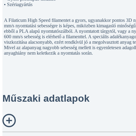
• Szériagyártás
A Filaticum High Speed filamentet a gyors, ugyanakkor pontos 3D ny
mm/s nyomtatási sebességre is képes, miközben kimagasló minőségű,
ebből a PLA alapú nyomtatószálból. A nyomtatott tárgytól, vagy a ny
600 mm/s sebesség is elérhető a filamenttel. A speciális adalékanya
viszkozitása alacsonyabb, ezért rendkívül jó a megolvasztott anyag ter
Mivel az alapanyag nagyobb sebesség mellett is egyenletesen adagol
anyaghiány nem keletkezik a nyomtatás során.
Műszaki adatlapok