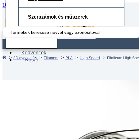
Ugrás a fő tartalomhoz
Ugrás a lábléchez
Szerszámok és műszerek
Search
...
Fiók
Kedvencek
3D nyomtatás
Filament
PLA
High Speed
Filaticum High Spe
Kosár
Filatic
mm – 2