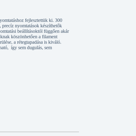
omtatáshoz fejlesztettük ki. 300
 precíz nyomtatások készíthetők
omtatási beállításoktól függően akár
goknak köszönhetően a filament
ülése, a rétegtapadása is kiváló.
ható, így sem dugulás, sem