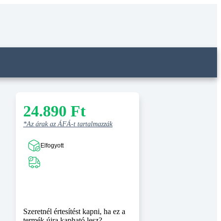
24.890
Ft
*Az árak az ÁFÁ-t tartalmazzák
Elfogyott
Szeretnél értesítést kapni, ha ez a
termék újra kapható lesz?