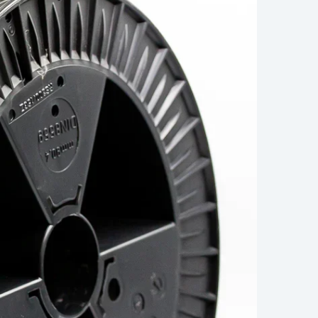
Biztonságos fizetés
e van termékkel kapcsolatban?
 minket bizalommal ezen a telefonszámon:
+36 20
6