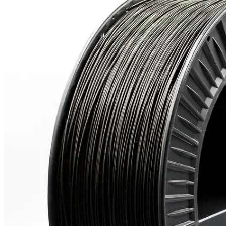
Kérdés
Keressen
295 566