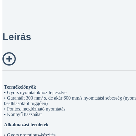
Leírás
Termékelőnyök
• Gyors nyomtatókhoz fejlesztve
• Garantált 300 mm/ s, de akár 600 mm/s nyomtatási sebesség (nyomta
beállításoktól függően)
• Pontos, megbízható nyomtatás
• Könnyű használat
Alkalmazási területek
• Gyors prototípus-készítés