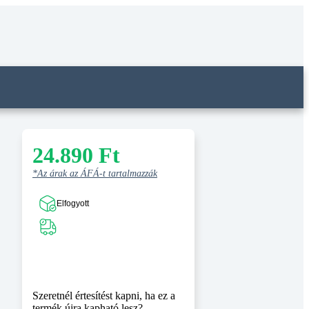
24.890
Ft
*Az árak az ÁFÁ-t tartalmazzák
Elfogyott
Szeretnél értesítést kapni, ha ez a
termék újra kapható lesz?