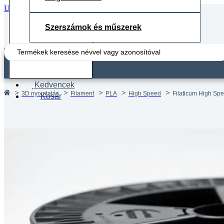
Ugrás a fő tartalomhoz
Ugrás a lábléchez
Szerszámok és műszerek
Search
...
Fiók
Kedvencek
3D nyomtatás
Filament
PLA
High Speed
Filaticum High Spe
Kosár
Filatic
mm – 2