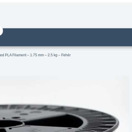
ed PLA Filament – 1.75 mm – 2.5 kg – Fehér
um High Speed PLA Filament – 1.75
.5 kg – Fehér
14 munkanapos visszaküldés