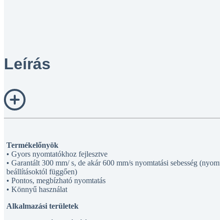
Leírás
Termékelőnyök
• Gyors nyomtatókhoz fejlesztve
• Garantált 300 mm/ s, de akár 600 mm/s nyomtatási sebesség (nyomta
beállításoktól függően)
• Pontos, megbízható nyomtatás
• Könnyű használat
Alkalmazási területek