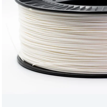
Kérdés
Keressen
295 566