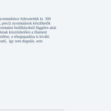
omtatáshoz fejlesztettük ki. 300
 precíz nyomtatások készíthetők
omtatási beállításoktól függően akár
goknak köszönhetően a filament
ülése, a rétegtapadása is kiváló.
ható, így sem dugulás, sem