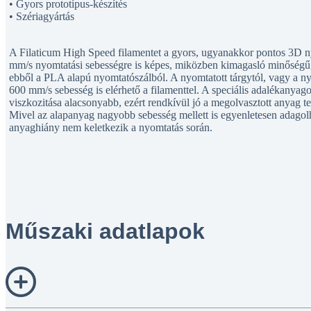
• Gyors prototípus-készítés
• Szériagyártás
A Filaticum High Speed filamentet a gyors, ugyanakkor pontos 3D ny
mm/s nyomtatási sebességre is képes, miközben kimagasló minőségű,
ebből a PLA alapú nyomtatószálból. A nyomtatott tárgytól, vagy a ny
600 mm/s sebesség is elérhető a filamenttel. A speciális adalékanya
viszkozitása alacsonyabb, ezért rendkívül jó a megolvasztott anyag ter
Mivel az alapanyag nagyobb sebesség mellett is egyenletesen adagol
anyaghiány nem keletkezik a nyomtatás során.
Műszaki adatlapok