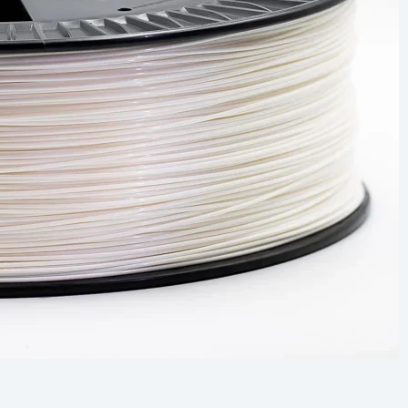
Biztonságos fizetés
e van termékkel kapcsolatban?
 minket bizalommal ezen a telefonszámon:
+36 20
6