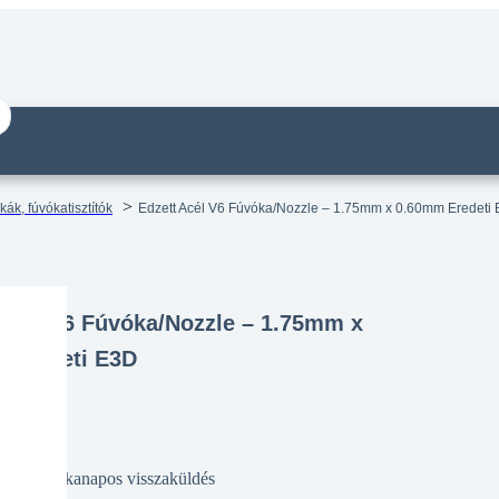
ák, fúvókatisztítók
Edzett Acél V6 Fúvóka/Nozzle – 1.75mm x 0.60mm Eredeti
 Acél V6 Fúvóka/Nozzle – 1.75mm x
 Eredeti E3D
14 munkanapos visszaküldés