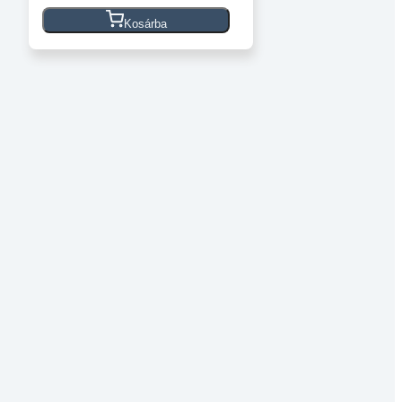
Acél
V6
Kosárba
Fúvóka/Nozzle
-
1.75mm
x
0.60mm
Eredeti
E3D
mennyiség