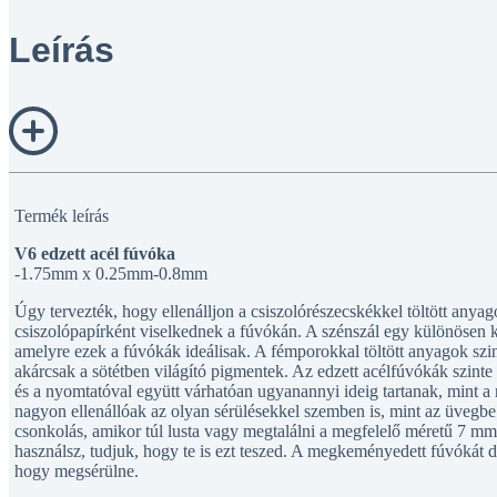
Leírás
Termék leírás
V6 edzett acél fúvóka
-1.75mm x 0.25mm-0.8mm
Úgy tervezték, hogy ellenálljon a csiszolórészecskékkel töltött any
csiszolópapírként viselkednek a fúvókán. A szénszál egy különösen ko
amelyre ezek a fúvókák ideálisak. A fémporokkal töltött anyagok szi
akárcsak a sötétben világító pigmentek. Az edzett acélfúvókák szinte
és a nyomtatóval együtt várhatóan ugyanannyi ideig tartanak, mint a
nagyon ellenállóak az olyan sérülésekkel szemben is, mint az üvegbe
csonkolás, amikor túl lusta vagy megtalálni a megfelelő méretű 7 mm-
használsz, tudjuk, hogy te is ezt teszed. A megkeményedett fúvókát dr
hogy megsérülne.