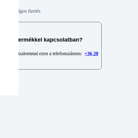
Biztonságos fizetés
e van termékkel kapcsolatban?
 minket bizalommal ezen a telefonszámon:
+36 20
6