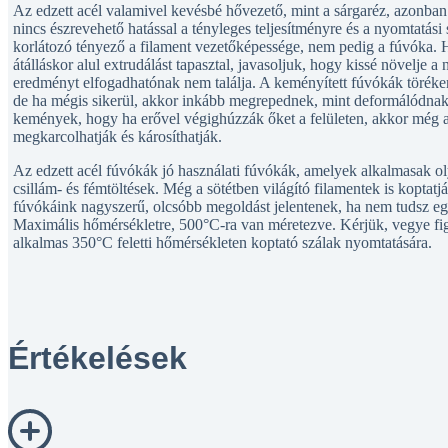
Az edzett acél valamivel kevésbé hővezető, mint a sárgaréz, azonban 
nincs észrevehető hatással a tényleges teljesítményre és a nyomtatási 
korlátozó tényező a filament vezetőképessége, nem pedig a fúvóka. H
átálláskor alul extrudálást tapasztal, javasoljuk, hogy kissé növelje 
eredményt elfogadhatónak nem találja. A keményített fúvókák töréken
de ha mégis sikerül, akkor inkább megrepednek, mint deformálódnak
kemények, hogy ha erővel végighúzzák őket a felületen, akkor még a
megkarcolhatják és károsíthatják.
Az edzett acél fúvókák jó használati fúvókák, amelyek alkalmasak oly
csillám- és fémtöltések. Még a sötétben világító filamentek is koptatjá
fúvókáink nagyszerű, olcsóbb megoldást jelentenek, ha nem tudsz e
Maximális hőmérsékletre, 500°C-ra van méretezve. Kérjük, vegye f
alkalmas 350°C feletti hőmérsékleten koptató szálak nyomtatására.
Értékelések