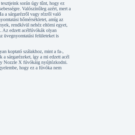
tesztjeink során úgy tűnt, hogy ez
sebességre. Valószínűleg azért, mert a
a a sárgarézről vagy rézről való
a nyomtatási hőmérsékletet, amíg az
yek, rendkívül nehéz eltörni egyet,
. Az edzett acélfúvókák olyan
z üvegnyomtatási felületeket is
an koptató szálakhoz, mint a fa-,
k a sárgarézeket, így a mi edzett acél
gy Nozzle X fúvókáig nyújtózkodni.
igyelembe, hogy ez a fúvóka nem