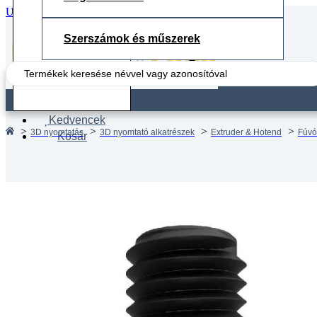
Ugrás a fő tartalomhoz
Ugrás a lábléchez
Szerszámok és műszerek
Search
...
Fiók
Kedvencek
3D nyomtatás
3D nyomtató alkatrészek
Extruder & Hotend
Fúvók
Kosár
Edzett
0.60mm