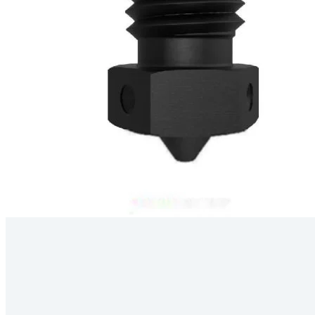
Kérdés
Keressen
295 566