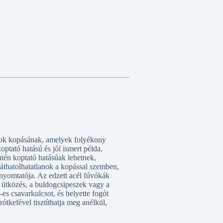
agok kopásának, amelyek folyékony
ptató hatású és jól ismert példa,
ntén koptató hatásúak lehetnek,
 áthatolhatatlanok a kopással szemben,
 nyomtatója. Az edzett acél fúvókák
 ütközés, a buldogcsipeszek vagy a
es csavarkulcsot, és helyette fogót
ótkefével tisztíthatja meg anélkül,