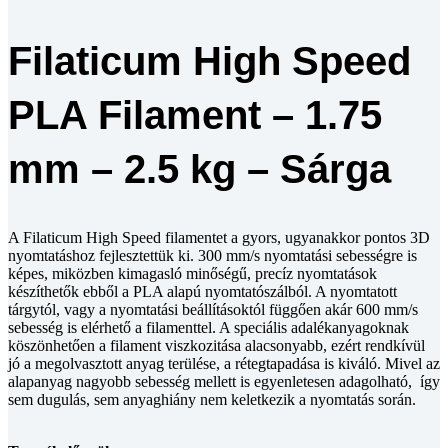
Filaticum High Speed
PLA Filament – 1.75
mm – 2.5 kg – Sárga
A Filaticum High Speed filamentet a gyors, ugyanakkor pontos 3D
nyomtatáshoz fejlesztettük ki. 300 mm/s nyomtatási sebességre is
képes, miközben kimagasló minőségű, precíz nyomtatások
készíthetők ebből a PLA alapú nyomtatószálból. A nyomtatott
tárgytól, vagy a nyomtatási beállításoktól függően akár 600 mm/s
sebesség is elérhető a filamenttel. A speciális adalékanyagoknak
köszönhetően a filament viszkozitása alacsonyabb, ezért rendkívül
jó a megolvasztott anyag terülése, a rétegtapadása is kiváló. Mivel az
alapanyag nagyobb sebesség mellett is egyenletesen adagolható, így
sem dugulás, sem anyaghiány nem keletkezik a nyomtatás során.