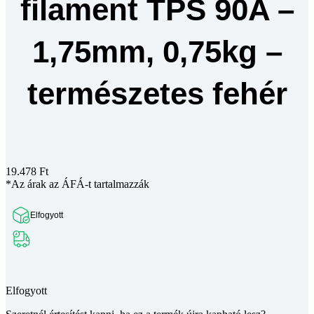
filament TPS 90A –
1,75mm, 0,75kg –
természetes fehér
19.478
Ft
*Az árak az ÁFÁ-t tartalmazzák
Elfogyott
Teljes leírás megtekintése
Elfogyott