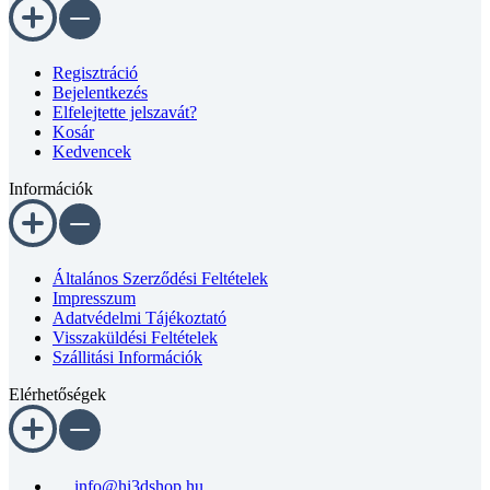
Regisztráció
Bejelentkezés
Elfelejtette jelszavát?
Kosár
Kedvencek
Információk
Általános Szerződési Feltételek
Impresszum
Adatvédelmi Tájékoztató
Visszaküldési Feltételek
Szállitási Információk
Elérhetőségek
info@hi3dshop.hu