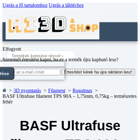
Ugrás a fő tartalomhoz
Ugrás a lábléchez
Elfogyott
Search
...
Szeretnél értesítést kapni, ha ez a termék újra kapható lesz?
Értesítést kérek ha újra raktáron lesz!
ntése
3D nyomtatás
Filament
Rugalmas
BASF Ultrafuse filament TPS 90A – 1,75mm, 0,75kg – természetes
fehér
BASF Ultrafuse