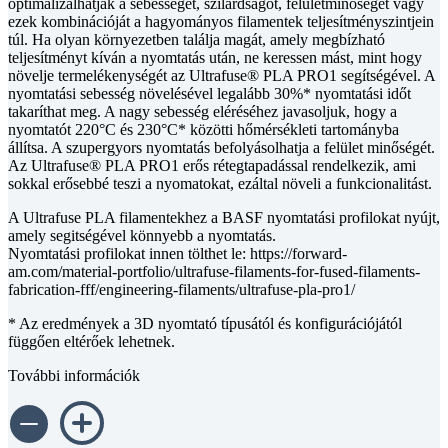
optimalizálhatják a sebességet, szilárdságot, felületminőséget vagy
ezek kombinációját a hagyományos filamentek teljesítményszintjein
túl. Ha olyan környezetben találja magát, amely megbízható
teljesítményt kíván a nyomtatás után, ne keressen mást, mint hogy
növelje termelékenységét az Ultrafuse® PLA PRO1 segítségével. A
nyomtatási sebesség növelésével legalább 30%* nyomtatási időt
takaríthat meg. A nagy sebesség eléréséhez javasoljuk, hogy a
nyomtatót 220°C és 230°C* közötti hőmérsékleti tartományba
állítsa. A szupergyors nyomtatás befolyásolhatja a felület minőségét.
Az Ultrafuse® PLA PRO1 erős rétegtapadással rendelkezik, ami
sokkal erősebbé teszi a nyomatokat, ezáltal növeli a funkcionalitást.
A Ultrafuse PLA filamentekhez a BASF nyomtatási profilokat nyújt,
amely segitségével könnyebb a nyomtatás.
Nyomtatási profilokat innen tölthet le: https://forward-
am.com/material-portfolio/ultrafuse-filaments-for-fused-filaments-
fabrication-fff/engineering-filaments/ultrafuse-pla-pro1/
* Az eredmények a 3D nyomtató típusától és konfigurációjától
függően eltérőek lehetnek.
További információk