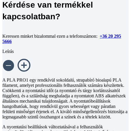
Kérdése van termékkel
mennyiség
kapcsolatban?
Keressen minket bizalommal ezen a telefonszámon:
+36 20 295
5666
Leírás
A PLA PRO1 egy rendkívül sokoldalú, strapabíró bioalapú PLA
filament, amelyet professzionális felhasználók számára készítettek.
Csökkenti a nyomtatási időt (a nyomtató és tárgy korlátozásaitól
függően), és a szilárdság meghaladja a nyomtatott ABS alkatrészek
általános mechanikai tulajdonságait. A nyomtatóbeállítások
hangolhatóak, hogy rendkívül gyors sebességet vagy páratlan
felületi minőséget érjenek el. A kiváló minőségellenőrzés biztosítja a
legmagasabb szintű összhangot a színek és a tételek között.
A nyomtatási beállítások változtatásával a felhasználók