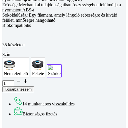
Erősség: Mechanikai tulajdonságaiban összességében felülmúlja a
nyomtatott ABS-t
Sokoldalúság: Egy filament, amely lángoló sebességre és kiváló
felületi minőségre hangolható
Biokompatibilis
Teljes leírás megtekintése
35 készleten
Szín
Nem elérhető
Fekete
Szürke
BASF
Ultrafuse
Kosárba teszem
filament
PLA
PRO1
14 munkanapos visszaküldés
-
1,75mm,
Biztonságos fizetés
0,75kg
-
szürke