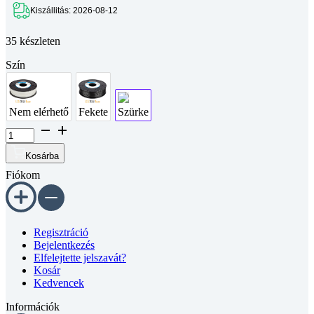
Kiszállitás: 2026-08-12
35 készleten
Szín
Nem elérhető
Fekete
Szürke
BASF
Ultrafuse
filament
Kosárba
PLA
Fiókom
PRO1
-
1,75mm,
0,75kg
-
Regisztráció
szürke
Bejelentkezés
mennyiség
Elfelejtette jelszavát?
Kosár
Kedvencek
Információk