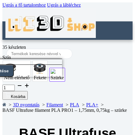
Ugrás a fő tartalomhoz
Ugrás a lábléchez
35 készleten
Search
...
Szín
ntése
Nem elérhető
Fekete
Szürke
BASF
Ultrafuse
filament
Kosárba
PLA
3D nyomtatás
Filament
PLA
PLA+
PRO1
BASF Ultrafuse filament PLA PRO1 – 1,75mm, 0,75kg – szürke
-
1,75mm,
0,75kg
-
BASF Ultrafuse
szürke