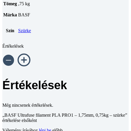
Tömeg
,75 kg
Márka
BASF
Szín
Szürke
Értékelések
Értékelések
Még nincsenek értékelések.
„BASF Ultrafuse filament PLA PRO1 – 1,75mm, 0,75kg – szürke”
értékelése elsőként
Vélemény írásához
lépj be
előbb.