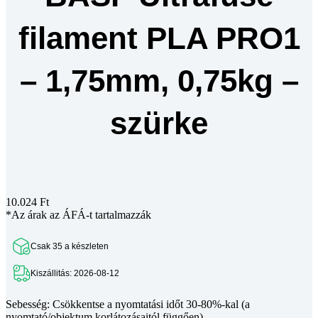
mennyiség
filament PLA PRO1
– 1,75mm, 0,75kg –
szürke
10.024
Ft
*Az árak az ÁFÁ-t tartalmazzák
Csak 35 a készleten
Kiszállitás: 2026-08-12
Sebesség: Csökkentse a nyomtatási időt 30-80%-kal (a
nyomtató/objektum korlátozásaitól függően)