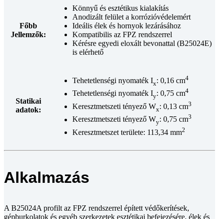
Könnyű és esztétikus kialakítás
Anodizált felület a korrózióvédelemért
Főbb
Ideális élek és hornyok lezárásához
Jellemzők:
Kompatibilis az FPZ rendszerrel
Kérésre egyedi eloxált bevonattal (B25024E)
is elérhető
4
Tehetetlenségi nyomaték I
: 0,16 cm
x
4
Tehetetlenségi nyomaték I
: 0,75 cm
y
Statikai
3
Keresztmetszeti tényező W
: 0,13 cm
x
adatok:
3
Keresztmetszeti tényező W
: 0,75 cm
y
2
Keresztmetszet területe: 113,34 mm
Alkalmazás
A B25024A profilt az FPZ rendszerrel épített védőkerítések,
gépburkolatok és egyéb szerkezetek esztétikai befejezésére, élek és