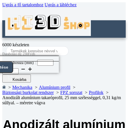
Ugrás a fő tartalomhoz
Ugrás a lábléchez
6000 készleten
Search
...
Darabolási díj: 230Ft/db
Darab hossza (mm) :
ntése
Anodizált
alumínium
takaróprofil,
Kosárba
25
Mechanika
Alumínium profil
mm
Biztonsági burkolat rendszer
FPZ sorozat
Profilok
szélességgel,
Anodizált alumínium takaróprofil, 25 mm szélességgel, 0,31 kg/m
0,31
súllyal. – méretre vágva
kg/m
súllyal.
-
méretre
Anodizált alumínium
vágva