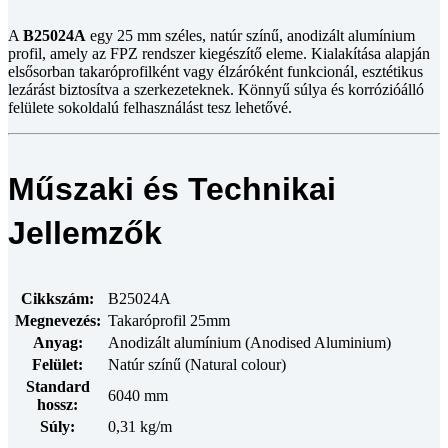
A
B25024A
egy 25 mm széles, natúr színű, anodizált alumínium
profil, amely az FPZ rendszer kiegészítő eleme. Kialakítása alapján
elsősorban takaróprofilként vagy élzáróként funkcionál, esztétikus
lezárást biztosítva a szerkezeteknek. Könnyű súlya és korrózióálló
felülete sokoldalú felhasználást tesz lehetővé.
Műszaki és Technikai
Jellemzők
Cikkszám:
B25024A
Megnevezés:
Takaróprofil 25mm
Anyag:
Anodizált alumínium (Anodised Aluminium)
Felület:
Natúr színű (Natural colour)
Standard
6040 mm
hossz:
Súly:
0,31 kg/m