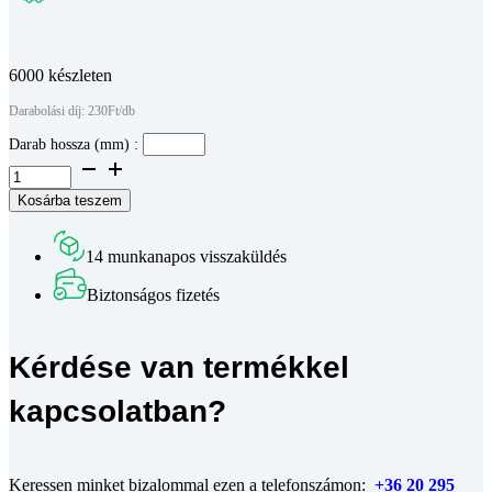
Teljes leírás megtekintése
6000 készleten
Darabolási díj: 230Ft/db
Darab hossza (mm) :
Anodizált
alumínium
Kosárba teszem
takaróprofil,
25
mm
14 munkanapos visszaküldés
szélességgel,
0,31
Biztonságos fizetés
kg/m
súllyal.
-
Kérdése van termékkel
méretre
vágva
mennyiség
kapcsolatban?
Keressen minket bizalommal ezen a telefonszámon:
+36 20 295