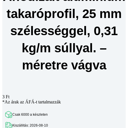
mennyiség
takaróprofil, 25 mm
szélességgel, 0,31
kg/m súllyal. –
méretre vágva
3
Ft
*Az árak az ÁFÁ-t tartalmazzák
Csak 6000 a készleten
Kiszállitás: 2026-08-10