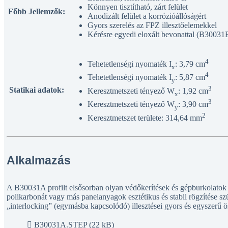
Könnyen tisztítható, zárt felület
Főbb Jellemzők:
Anodizált felület a korrózióállóságért
Gyors szerelés az FPZ illesztőelemekkel
Kérésre egyedi eloxált bevonattal (B30031E)
4
Tehetetlenségi nyomaték I
: 3,79 cm
x
4
Tehetetlenségi nyomaték I
: 5,87 cm
y
3
Statikai adatok:
Keresztmetszeti tényező W
: 1,92 cm
x
3
Keresztmetszeti tényező W
: 3,90 cm
y
2
Keresztmetszet területe: 314,64 mm
Alkalmazás
A B30031A profilt elsősorban olyan védőkerítések és gépburkolatok é
polikarbonát vagy más panelanyagok esztétikus és stabil rögzítése s
„interlocking” (egymásba kapcsolódó) illesztései gyors és egyszerű ö
B30031A.STEP (22 kB)