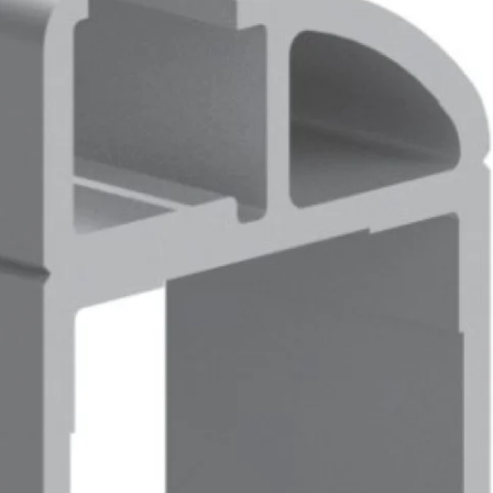
14 munkanapos visszaküldés
Biztonságos fizetés
e van termékkel kapcsolatban?
 minket bizalommal ezen a telefonszámon:
+36 20
6