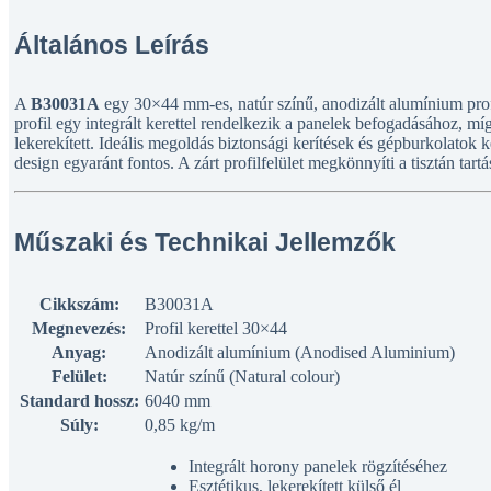
Általános Leírás
A
B30031A
egy 30×44 mm-es, natúr színű, anodizált alumínium profi
profil egy integrált kerettel rendelkezik a panelek befogadásához, mí
lekerekített. Ideális megoldás biztonsági kerítések és gépburkolatok k
design egyaránt fontos. A zárt profilfelület megkönnyíti a tisztán tartá
Műszaki és Technikai Jellemzők
Cikkszám:
B30031A
Megnevezés:
Profil kerettel 30×44
Anyag:
Anodizált alumínium (Anodised Aluminium)
Felület:
Natúr színű (Natural colour)
Standard hossz:
6040 mm
Súly:
0,85 kg/m
Integrált horony panelek rögzítéséhez
Esztétikus, lekerekített külső él