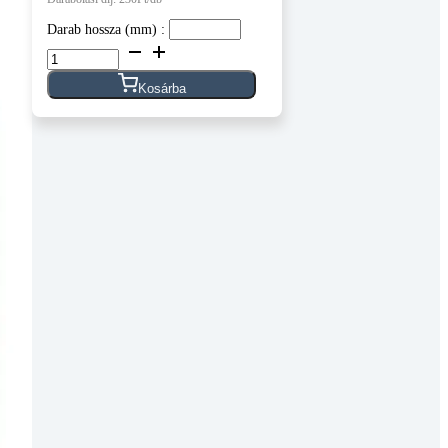
Darab hossza (mm) :
Anodizált
alumínium
profil,
Kosárba
kerettel,
30x44
mm
méretben,
0,85
kg/m
súllyal.
-
méretre
vágva
mennyiség