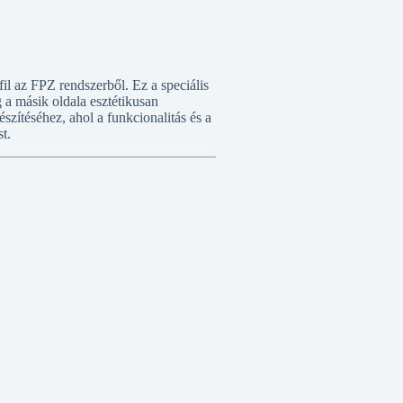
l az FPZ rendszerből. Ez a speciális
g a másik oldala esztétikusan
észítéséhez, ahol a funkcionalitás és a
st.