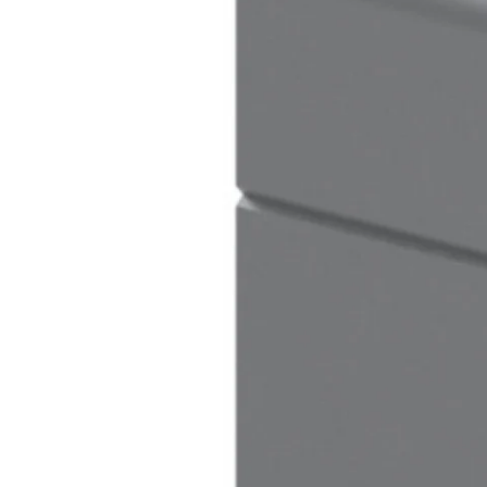
Kérdés
Keressen
295 566