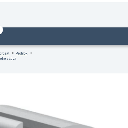
orozat
Profilok
retre vágva
lt alumínium profil, kerettel,
m méretben, 0,85 kg/m súllyal. –
e vágva