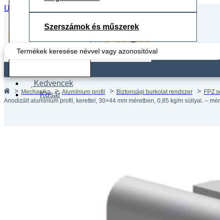
Ugrás a fő tartalomhoz
Ugrás a lábléchez
Szerszámok és műszerek
Search
...
Fiók
Kedvencek
Mechanika
Alumínium profil
Biztonsági burkolat rendszer
FPZ s
Kosár
Anodizált alumínium profil, kerettel, 30×44 mm méretben, 0,85 kg/m súllyal. – mé
Anodizá
30×44 m
méretr