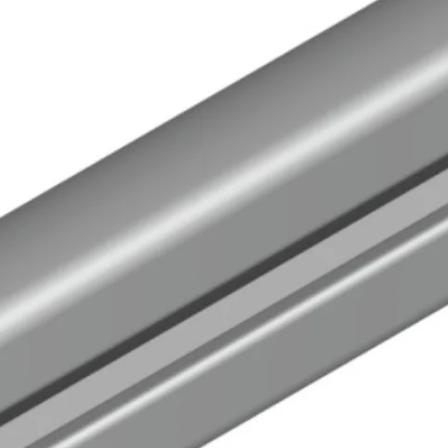
Biztonságos fizetés
e van termékkel kapcsolatban?
 minket bizalommal ezen a telefonszámon:
+36 20
6