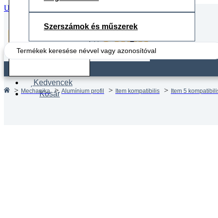
Ugrás a fő tartalomhoz
Ugrás a lábléchez
Szerszámok és műszerek
Search
...
Fiók
Kedvencek
Mechanika
Alumínium profil
Item kompatibilis
Item 5 kompatibilis
Kosár
Aluprof