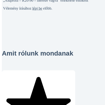
„Aluprofil – R20-90 – méretre vágva” értékelése elsőként
Vélemény írásához
lépj be
előbb.
Amit rólunk mondanak