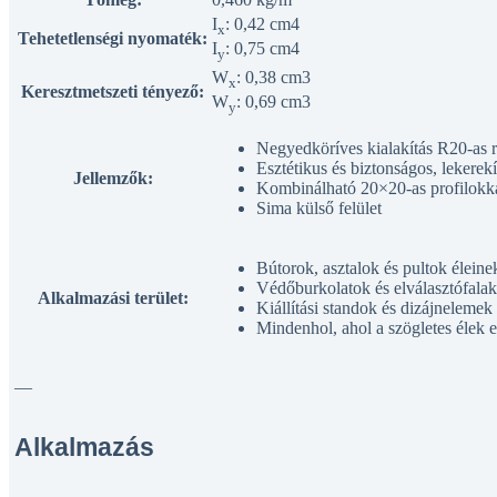
I
: 0,42 cm4
x
Tehetetlenségi nyomaték:
I
: 0,75 cm4
y
W
: 0,38 cm3
x
Keresztmetszeti tényező:
W
: 0,69 cm3
y
Negyedköríves kialakítás R20-as r
Esztétikus és biztonságos, lekerekí
Jellemzők:
Kombinálható 20×20-as profilokk
Sima külső felület
Bútorok, asztalok és pultok éleine
Védőburkolatok és elválasztófalak
Alkalmazási terület:
Kiállítási standok és dizájnelemek 
Mindenhol, ahol a szögletes élek 
—
Alkalmazás