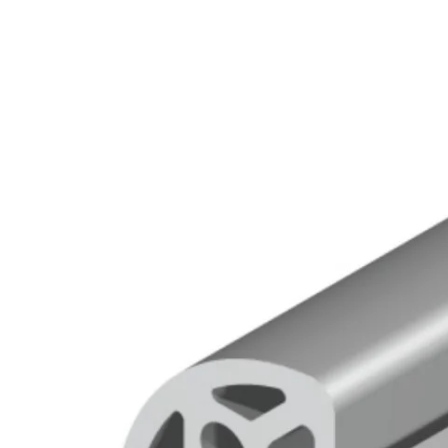
Kérdés
Keressen
295 566