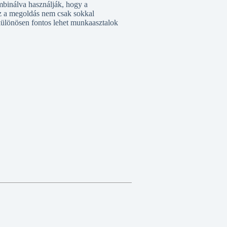
mbinálva használják, hogy a
Ez a megoldás nem csak sokkal
i különösen fontos lehet munkaasztalok