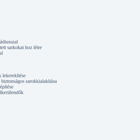
ádiusszal
tett sarkokat hoz létre
al
k lekerekítése
 biztonságos sarokkialakítása
építése
elkerülendők