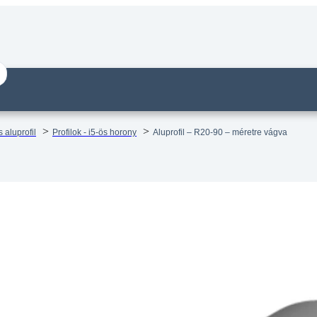
 aluprofil
Profilok - i5-ös horony
Aluprofil – R20-90 – méretre vágva
il – R20-90 – méretre vágva
14 munkanapos visszaküldés