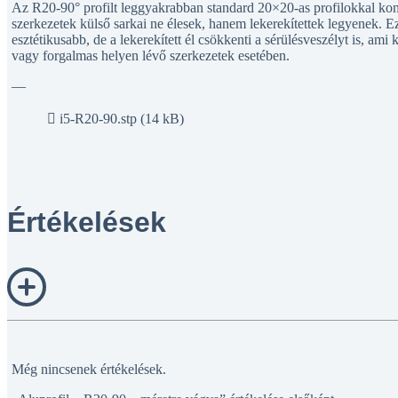
Az R20-90° profilt leggyakrabban standard 20×20-as profilokkal ko
szerkezetek külső sarkai ne élesek, hanem lekerekítettek legyenek. 
esztétikusabb, de a lekerekített él csökkenti a sérülésveszélyt is, am
vagy forgalmas helyen lévő szerkezetek esetében.
—
i5-R20-90.stp (14 kB)
Értékelések
Még nincsenek értékelések.