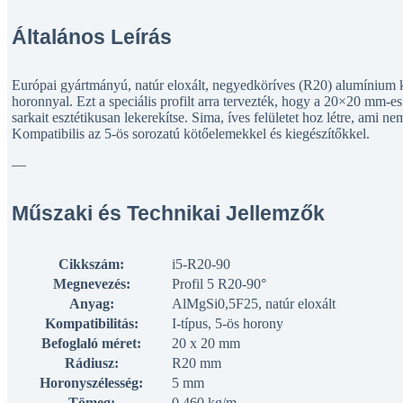
Általános Leírás
Európai gyártmányú, natúr eloxált, negyedköríves (R20) alumínium k
horonnyal. Ezt a speciális profilt arra tervezték, hogy a 20×20 mm-es
sarkait esztétikusan lekerekítse. Sima, íves felületet hoz létre, ami n
Kompatibilis az 5-ös sorozatú kötőelemekkel és kiegészítőkkel.
—
Műszaki és Technikai Jellemzők
Cikkszám:
i5-R20-90
Megnevezés:
Profil 5 R20-90°
Anyag:
AlMgSi0,5F25, natúr eloxált
Kompatibilitás:
I-típus, 5-ös horony
Befoglaló méret:
20 x 20 mm
Rádiusz:
R20 mm
Horonyszélesség:
5 mm
Tömeg:
0,460 kg/m