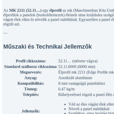
Az
MK 2211 (52.11…)
egy
élprofil
az mk (Maschinenbau Kitz GmbH
élprofilok a panelok (burkolólemezek) éleinek sima lezárására szolg
vágott élek ellen és növelik a panel stabilitását. Egyszerűen a panel é
rögzíti azt.
—
Műszaki és Technikai Jellemzők
Profil cikkszáma:
52.11… (méretre vágva)
Standard szálhossz cikkszáma:
52.11.6000 (6000 mm)
Megnevezés:
Élprofil mk 2211 (Edge Profile m
Anyag:
Anodizált alumínium
Kompatibilitás:
8 mm vastagságú panelekhez
Tömeg:
0.47 kg/m
Telepítés:
Ráhelyezéssel rögzül a panel élén a
Véd az éles vágási élek elle
Növeli a panel stabilitását
Jellemzők:
Esztétikus, sima lezárást bizt