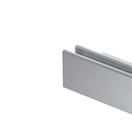
Kérdés
Keressen
295 566