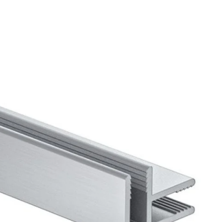
Biztonságos fizetés
e van termékkel kapcsolatban?
 minket bizalommal ezen a telefonszámon:
+36 20
6