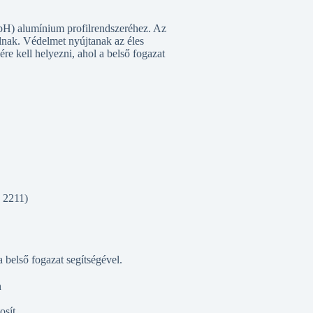
) alumínium profilrendszeréhez. Az
álnak. Védelmet nyújtanak az éles
lére kell helyezni, ahol a belső fogazat
k 2211)
 belső fogazat segítségével.
n
osít