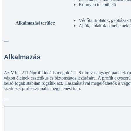
Könnyen telepíthető
Védőburkolatok, gépházak 8
Alkalmazási terület:
Ajtók, ablakok paneljeinek 
—
Alkalmazás
Az MK 2211 élprofil ideális megoldás a 8 mm vastagságú panelek (pl
vágott éleinek esztétikus és biztonságos lezárására. A profilt egyszerű
belső fogak stabilan rögzítik azt. Használatával megelőzhetők a vágo
szerkezet professzionális megjelenést kap.
—