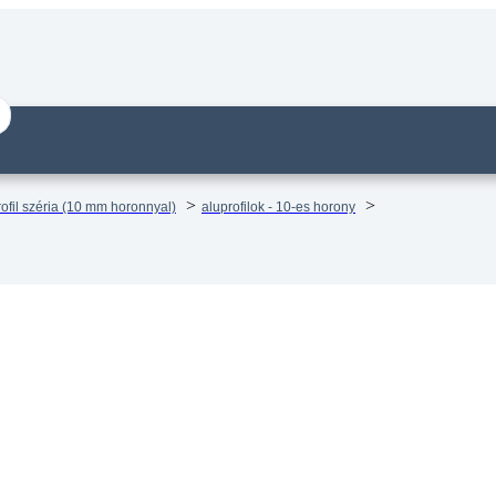
ofil széria (10 mm horonnyal)
aluprofilok - 10-es horony
il mk 2211 – Panel 90° profil –
e vágva
14 munkanapos visszaküldés