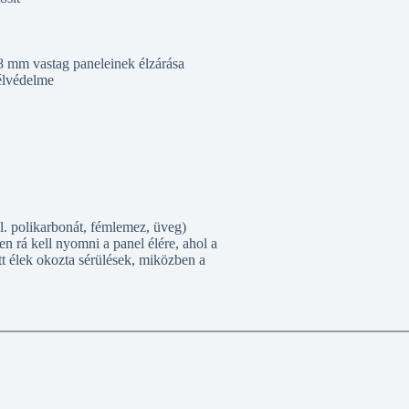
 mm vastag paneleinek élzárása
élvédelme
. polikarbonát, fémlemez, üveg)
en rá kell nyomni a panel élére, ahol a
tt élek okozta sérülések, miközben a