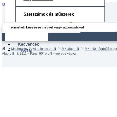
Ugrás a fő tartalomhoz
Ugrás a lábléchez
Szerszámok és műszerek
Search
...
Fiók
Kedvencek
Mechanika
Alumínium profil
MK aluprofil
MK - 40 gépépítő alupr
Kosár
Aluprofil mk 2211 – Panel 90° profil – méretre vágva
Aluprof
méretr