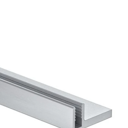
Biztonságos fizetés
e van termékkel kapcsolatban?
 minket bizalommal ezen a telefonszámon:
+36 20
6