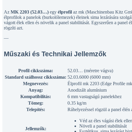
Az
MK 2203 (52.03…)
egy
élprofil
az mk (Maschinenbau Kitz Gmb
élprofilok a panelok (burkolólemezek) éleinek sima lezárására szolg
vágott élek ellen és növelik a panel stabilitását. Egyszerűen a panel é
rögzíti azt.
—
Műszaki és Technikai Jellemzők
Profil cikkszáma:
52.03… (méretre vágva)
Standard szálhossz cikkszáma:
52.03.6000 (6000 mm)
Megnevezés:
Élprofil mk 2203 (Edge Profile m
Anyag:
Anodizált alumínium
Kompatibilitás:
6 mm vastagságú panelekhez
Tömeg:
0.35 kg/m
Telepítés:
Ráhelyezéssel rögzül a panel élén a
Véd az éles vágási élek elle
Növeli a panel stabilitását
Jellemzők:
Esztétikus, sima lezárást bizt