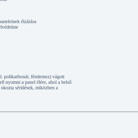
aneleinek élzárása
élvédelme
. polikarbonát, fémlemez) vágott
ell nyomni a panel élére, ahol a belső
k okozta sérülések, miközben a