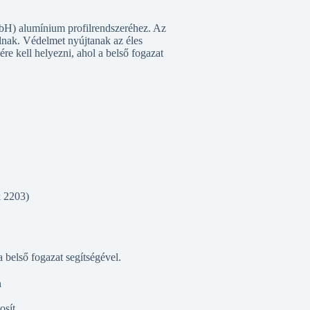
H) alumínium profilrendszeréhez. Az
álnak. Védelmet nyújtanak az éles
lére kell helyezni, ahol a belső fogazat
k 2203)
 belső fogazat segítségével.
n
osít