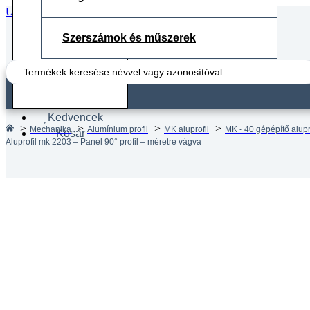
Ugrás a fő tartalomhoz
Ugrás a lábléchez
Szerszámok és műszerek
Search
...
Fiók
Kedvencek
Mechanika
Alumínium profil
MK aluprofil
MK - 40 gépépítő alupr
Kosár
Aluprofil mk 2203 – Panel 90° profil – méretre vágva
Aluprof
méretr