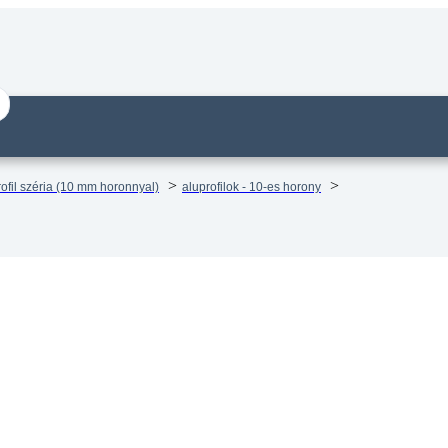
ofil széria (10 mm horonnyal)
aluprofilok - 10-es horony
il mk 2203 – Panel 90° profil –
e vágva
14 munkanapos visszaküldés