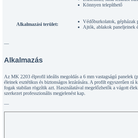
Könnyen telepíthető
Védőburkolatok, gépházak p
Alkalmazási terület:
Ajtók, ablakok paneljeinek 
—
Alkalmazás
Az MK 2203 élprofil ideális megoldás a 6 mm vastagságú panelek (pl
éleinek esztétikus és biztonságos lezárására. A profilt egyszerűen rá k
fogak stabilan rögzítik azt. Használatával megelőzhetők a vágott éle
szerkezet professzionális megjelenést kap.
—