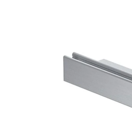
Kérdés
Keressen
295 566