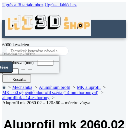
Ugrás a fő tartalomhoz
Ugrás a lábléchez
6000 készleten
Search
...
Darabolási díj: 230Ft/db
Darab hossza (mm) :
ntése
Aluprofil
mk
2060.02
Kosárba
-
Mechanika
Alumínium profil
MK aluprofil
120x60
MK - 60 gépépítő aluprofil széria (14 mm horonnyal)
-
aluprofilok - 14-es horony
méretre
Aluprofil mk 2060.02 – 120×60 – méretre vágva
vágva
mennyiség
Aluprofil mk 2060.02