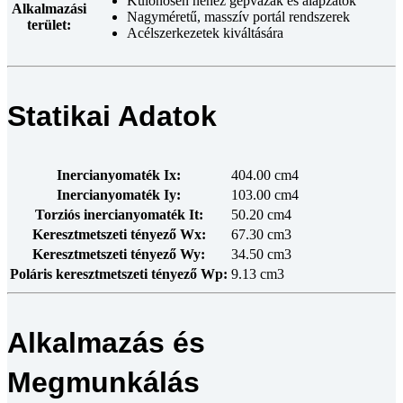
Különösen nehéz gépvázak és alapzatok
Alkalmazási
Nagyméretű, masszív portál rendszerek
terület:
Acélszerkezetek kiváltására
Statikai Adatok
Inercianyomaték Ix:
404.00 cm4
Inercianyomaték Iy:
103.00 cm4
Torziós inercianyomaték It:
50.20 cm4
Keresztmetszeti tényező Wx:
67.30 cm3
Keresztmetszeti tényező Wy:
34.50 cm3
Poláris keresztmetszeti tényező Wp:
9.13 cm3
Alkalmazás és
Megmunkálás