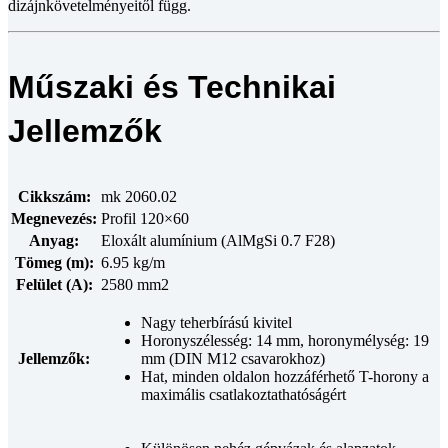
dizájnkövetelményeitől függ.
Műszaki és Technikai
Jellemzők
Cikkszám:
mk 2060.02
Megnevezés:
Profil 120×60
Anyag:
Eloxált alumínium (AlMgSi 0.7 F28)
Tömeg (m):
6.95 kg/m
Felület (A):
2580 mm2
Nagy teherbírású kivitel
Horonyszélesség: 14 mm, horonymélység: 19
Jellemzők:
mm (DIN M12 csavarokhoz)
Hat, minden oldalon hozzáférhető T-horony a
maximális csatlakoztathatóságért