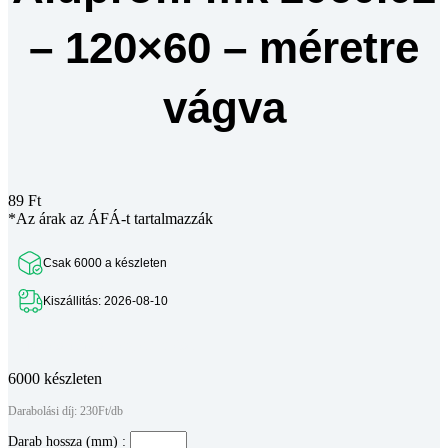
– 120×60 – méretre
vágva
89
Ft
*Az árak az ÁFÁ-t tartalmazzák
Csak 6000 a készleten
Kiszállitás: 2026-08-10
Teljes leírás megtekintése
6000 készleten
Darabolási díj: 230Ft/db
Darab hossza (mm) :