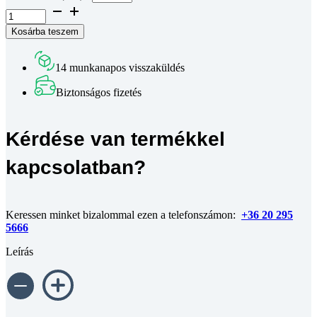
Aluprofil
mk
Kosárba teszem
2060.02
-
120x60
14 munkanapos visszaküldés
-
méretre
Biztonságos fizetés
vágva
mennyiség
Kérdése van termékkel
kapcsolatban?
Keressen minket bizalommal ezen a telefonszámon:
+36 20 295
5666
Leírás