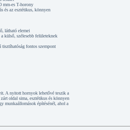
 10 mm-es T-horony
s és az esztétikus, könnyen
, látható elemei
a külső, szélesebb felületeknek
 tisztíhatóság fontos szempont
it. A nyitott hornyok lehetővé teszik a
 zárt oldal sima, esztétikus és könnyen
vagy munkaállomások építésénél, ahol a