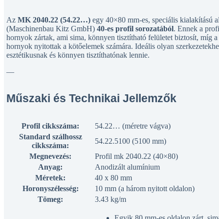
Az
MK 2040.22 (54.22…)
egy 40×80 mm-es, speciális kialakítású a
(Maschinenbau Kitz GmbH)
40-es profil sorozatából
. Ennek a prof
hornyok zártak, ami sima, könnyen tisztítható felületet biztosít, míg
hornyok nyitottak a kötőelemek számára. Ideális olyan szerkezetekhez
esztétikusnak és könnyen tisztíthatónak lennie.
—
Műszaki és Technikai Jellemzők
Profil cikkszáma:
54.22… (méretre vágva)
Standard szálhossz
54.22.5100 (5100 mm)
cikkszáma:
Megnevezés:
Profil mk 2040.22 (40×80)
Anyag:
Anodizált alumínium
Méretek:
40 x 80 mm
Horonyszélesség:
10 mm (a három nyitott oldalon)
Tömeg:
3.43 kg/m
Egyik 80 mm-es oldalon zárt, sima