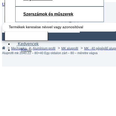
Ugrás a fő tartalomhoz
Ugrás a lábléchez
Szerszámok és műszerek
Search
...
Fiók
Kedvencek
Mechanika
Alumínium profil
MK aluprofil
MK - 40 gépépítő alupr
Kosár
Aluprofil mk 2040.22 – 80×40 Egy oldalon zárt – 80 – méretre vágva
Aluprof
zárt – 