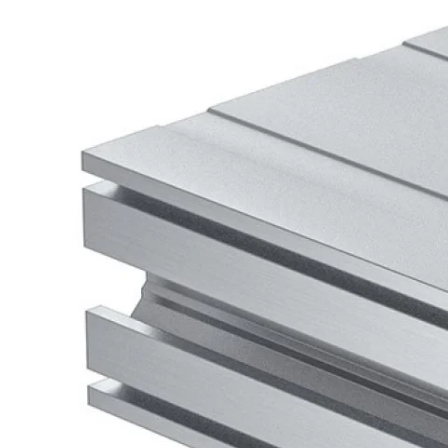
Kérdés
Keressen
295 566