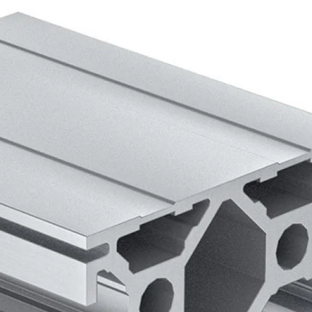
Biztonságos fizetés
e van termékkel kapcsolatban?
 minket bizalommal ezen a telefonszámon:
+36 20
6