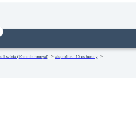
ofil széria (10 mm horonnyal)
aluprofilok - 10-es horony
il mk 2040.22 – 80×40 Egy oldalon
80 – méretre vágva
14 munkanapos visszaküldés