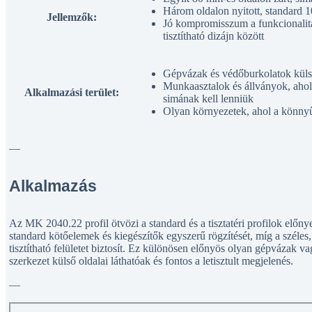
Három oldalon nyitott, standard
Jellemzők:
Jó kompromisszum a funkcionalitá
tisztítható dizájn között
Gépvázak és védőburkolatok külső
Munkaasztalok és állványok, ahol 
Alkalmazási terület:
simának kell lenniük
Olyan környezetek, ahol a könnyű
—
Alkalmazás
Az MK 2040.22 profil ötvözi a standard és a tisztatéri profilok előnye
standard kötőelemek és kiegészítők egyszerű rögzítését, míg a széles,
tisztítható felületet biztosít. Ez különösen előnyös olyan gépvázak 
szerkezet külső oldalai láthatóak és fontos a letisztult megjelenés.
—