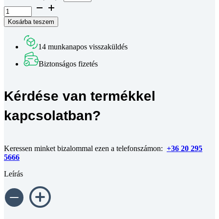
Aluprofil
mk
Kosárba teszem
2040.14
-
40x40
14 munkanapos visszaküldés
-
45
Biztonságos fizetés
-
méretre
vágva
Kérdése van termékkel
mennyiség
kapcsolatban?
Keressen minket bizalommal ezen a telefonszámon:
+36 20 295
5666
Leírás