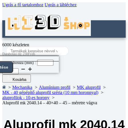
Ugrás a fő tartalomhoz
Ugrás a lábléchez
6000 készleten
Search
...
Darabolási díj: 230Ft/db
Darab hossza (mm) :
ntése
Aluprofil
mk
2040.14
Kosárba
-
Mechanika
Alumínium profil
MK aluprofil
40x40
MK - 40 gépépítő aluprofil széria (10 mm horonnyal)
-
aluprofilok - 10-es horony
45
Aluprofil mk 2040.14 – 40×40 – 45 – méretre vágva
-
méretre
vágva
mennyiség
Aluprofil mk 2040.14