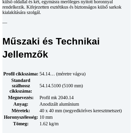
külső oldallal és két, egymásra merőleges nyitott horonnyal
rendelkezik. Kifejezetten esztétikus és biztonságos külső sarkok
kialakítására szolgál.
—
Műszaki és Technikai
Jellemzők
Profil cikkszáma:
54.14… (méretre vágva)
Standard
szálhossz
54.14.5100 (5100 mm)
cikkszáma:
Megnevezés:
Profil mk 2040.14
Anyag:
Anodizált alumínium
Méretek:
40 x 40 mm (negyedköríves keresztmetszet)
Horonyszélesség:
10 mm
Tömeg:
1.62 kg/m