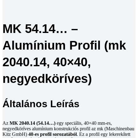
MK 54.14… –
Alumínium Profil (mk
2040.14, 40×40,
negyedköríves)
Általános Leírás
Az
MK 2040.14 (54.14…)
egy speciális, 40×40 mm-es,
negyedköríves alumínium konstrukciós profil az mk (Maschinenbau
Kitz GmbH)
40-es profil sorozatából
. Ez a profil egy lekerekített