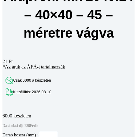
– 40×40 – 45 –
méretre vágva
21
Ft
*Az árak az ÁFÁ-t tartalmazzák
Csak 6000 a készleten
Kiszállitás: 2026-08-10
Teljes leírás megtekintése
6000 készleten
Darabolási díj: 230Ft/db
Darab hossza (mm) :