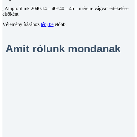
„Aluprofil mk 2040.14 – 40×40 – 45 – méretre vágva” értékelése
elsőként
Vélemény írásához
lépj be
előbb.
Amit rólunk mondanak