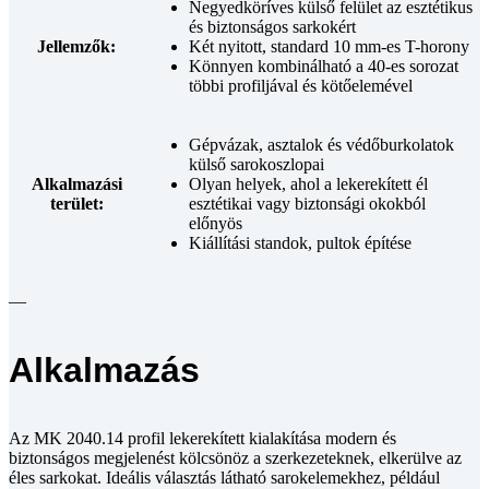
Negyedköríves külső felület az esztétikus
és biztonságos sarkokért
Jellemzők:
Két nyitott, standard 10 mm-es T-horony
Könnyen kombinálható a 40-es sorozat
többi profiljával és kötőelemével
Gépvázak, asztalok és védőburkolatok
külső sarokoszlopai
Alkalmazási
Olyan helyek, ahol a lekerekített él
terület:
esztétikai vagy biztonsági okokból
előnyös
Kiállítási standok, pultok építése
—
Alkalmazás
Az MK 2040.14 profil lekerekített kialakítása modern és
biztonságos megjelenést kölcsönöz a szerkezeteknek, elkerülve az
éles sarkokat. Ideális választás látható sarokelemekhez, például