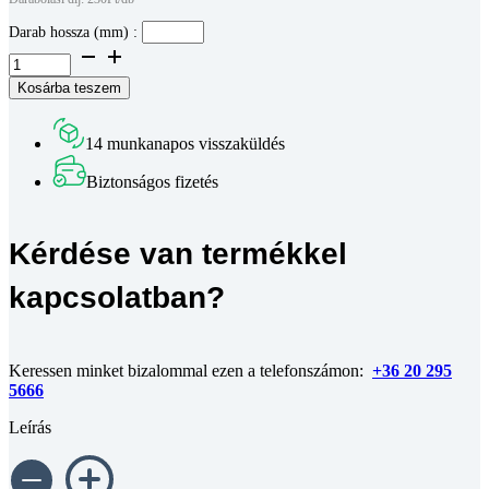
Darab hossza (mm) :
Aluprofil
-
Kosárba teszem
D28
-
méretre
14 munkanapos visszaküldés
vágva
mennyiség
Biztonságos fizetés
Kérdése van termékkel
kapcsolatban?
Keressen minket bizalommal ezen a telefonszámon:
+36 20 295
5666
Leírás