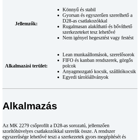
Könnyű és stabil
Gyorsan és egyszerűen szerelhető a
D28-as csatlakozókkal
Jellemzők:
Rugalmasan alakítható és bővíthető
szerkezeteket tesz lehetővé
Nem igényel hegesztést vagy festést
Lean munkaállomások, szerelősorok
FIFO és kanban rendszerek, görgős
Alkalmazási terület:
polcok
Anyagmozgató kocsik, szállítókocsik
Egyedi tárolóállványok
Alkalmazás
Az MK 2279 csőprofilt a D28-as sorozatú, jellemzően
szorítóhüvelyes csatlakozókkal szerelik össze. A rendszer
egyszerűsége lehetővé teszi a szerkezetek gyors megépítését és