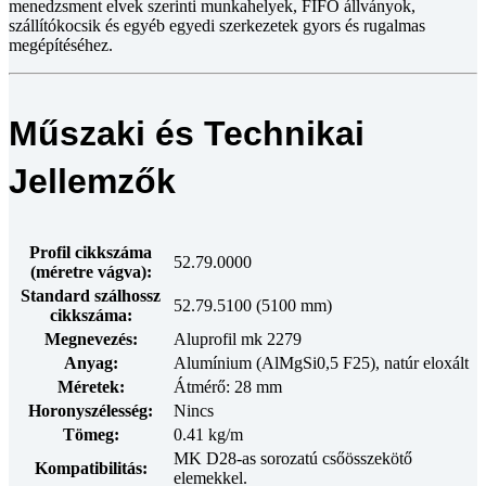
menedzsment elvek szerinti munkahelyek, FIFO állványok,
szállítókocsik és egyéb egyedi szerkezetek gyors és rugalmas
megépítéséhez.
Műszaki és Technikai
Jellemzők
Profil cikkszáma
52.79.0000
(méretre vágva):
Standard szálhossz
52.79.5100 (5100 mm)
cikkszáma:
Megnevezés:
Aluprofil mk 2279
Anyag:
Alumínium (AlMgSi0,5 F25), natúr eloxált
Méretek:
Átmérő: 28 mm
Horonyszélesség:
Nincs
Tömeg:
0.41 kg/m
MK D28-as sorozatú csőösszekötő
Kompatibilitás:
elemekkel.