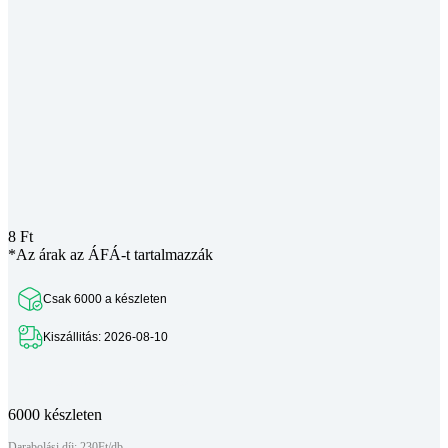
8
Ft
*Az árak az ÁFÁ-t tartalmazzák
Csak 6000 a készleten
Kiszállitás: 2026-08-10
Teljes leírás megtekintése
6000 készleten
Darabolási díj: 230Ft/db