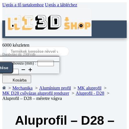
Ugrás a fő tartalomhoz
Ugrás a lábléchez
6000 készleten
Search
...
Darabolási díj: 230Ft/db
Darab hossza (mm) :
ntése
Aluprofil
-
D28
Kosárba
-
Mechanika
Alumínium profil
MK aluprofil
méretre
MK D28 csővázas aluprofil rendszer
Aluprofil - D28
vágva
Aluprofil – D28 – méretre vágva
mennyiség
Aluprofil – D28 –