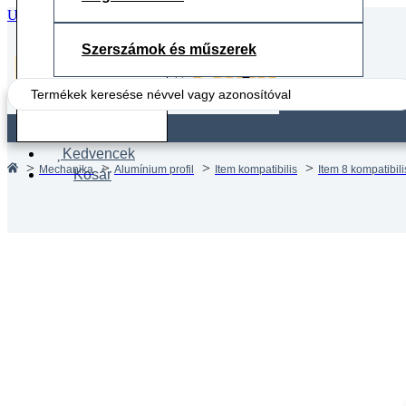
Ugrás a fő tartalomhoz
Ugrás a lábléchez
Szerszámok és műszerek
Search
...
Fiók
Kedvencek
Mechanika
Alumínium profil
Item kompatibilis
Item 8 kompatibilis
Kosár
Aluprof