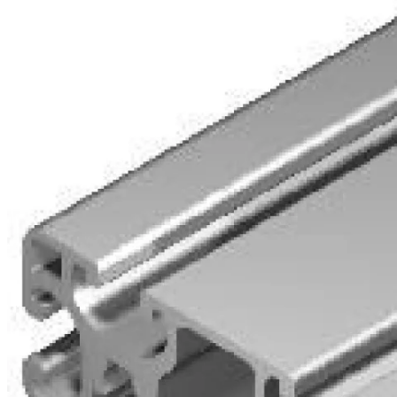
Kérdés
Keressen
295 566