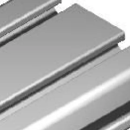
Biztonságos fizetés
e van termékkel kapcsolatban?
 minket bizalommal ezen a telefonszámon:
+36 20
6