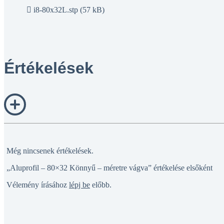
i8-80x32L.stp (57 kB)
Értékelések
Még nincsenek értékelések.
„Aluprofil – 80×32 Könnyű – méretre vágva” értékelése elsőként
Vélemény írásához
lépj be
előbb.