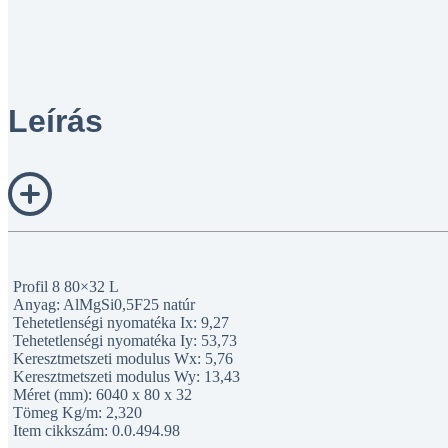
Leírás
Profil 8 80×32 L
Anyag: AlMgSi0,5F25 natúr
Tehetetlenségi nyomatéka Ix: 9,27
Tehetetlenségi nyomatéka Iy: 53,73
Keresztmetszeti modulus Wx: 5,76
Keresztmetszeti modulus Wy: 13,43
Méret (mm): 6040 x 80 x 32
Tömeg Kg/m: 2,320
Item cikkszám: 0.0.494.98