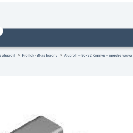
 aluprofil
Profilok - i8-as horony
Aluprofil – 80×32 Könnyű – méretre vágva
il – 80×32 Könnyű – méretre vágva
14 munkanapos visszaküldés