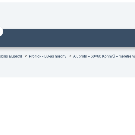
ilis aluprofil
Profilok - B8-as horony
Aluprofil – 60×60 Könnyű – méretre 
il – 60×60 Könnyű – méretre vágva
14 munkanapos visszaküldés