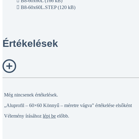
B8-60x60L (166 kB)
B8-60x60L.STEP (120 kB)
Értékelések
Még nincsenek értékelések.
„Aluprofil – 60×60 Könnyű – méretre vágva” értékelése elsőként
Vélemény írásához
lépj be
előbb.