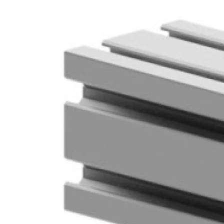
Kérdés
Keressen
295 566