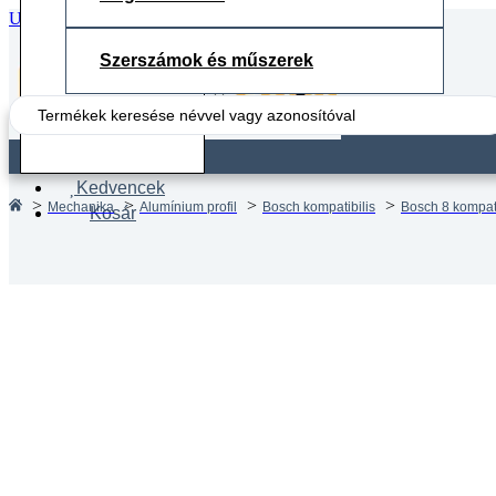
Ugrás a fő tartalomhoz
Ugrás a lábléchez
Szerszámok és műszerek
Search
...
Fiók
Kedvencek
Mechanika
Alumínium profil
Bosch kompatibilis
Bosch 8 kompatib
Kosár
Aluprof