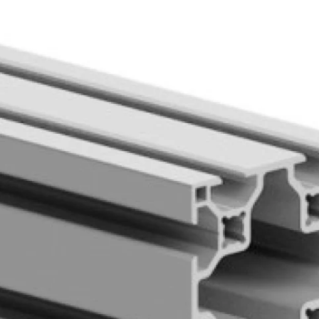
Biztonságos fizetés
e van termékkel kapcsolatban?
 minket bizalommal ezen a telefonszámon:
+36 20
6