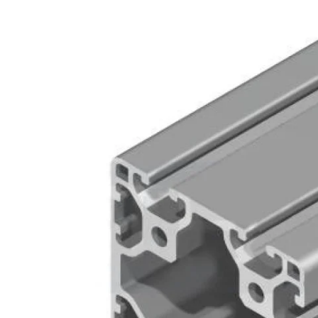
Kérdés
Keressen
295 566