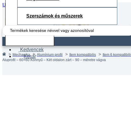
Ugrás a fő tartalomhoz
Ugrás a lábléchez
Szerszámok és műszerek
Search
...
Fiók
Kedvencek
Mechanika
Alumínium profil
Item kompatibilis
Item 6 kompatibilis
Kosár
Aluprofil – 60×60 Könnyű – Két oldalon zárt – 90 – méretre vágva
Aluprof
zárt – 