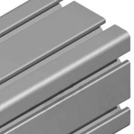
Biztonságos fizetés
e van termékkel kapcsolatban?
 minket bizalommal ezen a telefonszámon:
+36 20
6