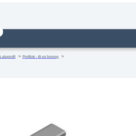
 aluprofil
Profilok - i6-os horony
il – 60×60 Könnyű – Két oldalon
90 – méretre vágva
14 munkanapos visszaküldés