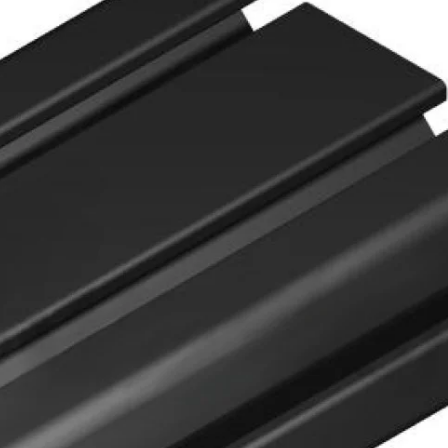
Biztonságos fizetés
e van termékkel kapcsolatban?
 minket bizalommal ezen a telefonszámon:
+36 20
6