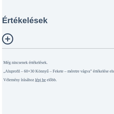
Értékelések
Még nincsenek értékelések.
„Aluprofil – 60×30 Könnyű – Fekete – méretre vágva” értékelése el
Vélemény írásához
lépj be
előbb.