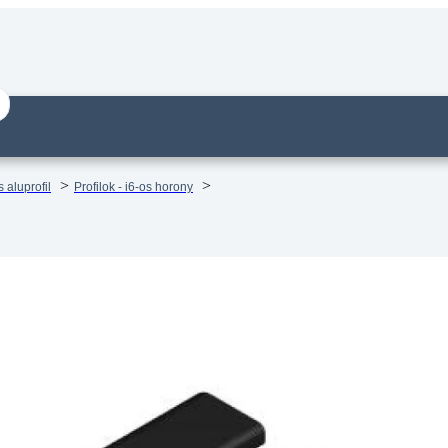
 aluprofil
Profilok - i6-os horony
il – 60×30 Könnyű – Fekete –
e vágva
14 munkanapos visszaküldés