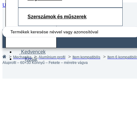
Ugrás a fő tartalomhoz
Ugrás a lábléchez
Szerszámok és műszerek
Search
...
Fiók
Kedvencek
Mechanika
Alumínium profil
Item kompatibilis
Item 6 kompatibilis
Kosár
Aluprofil – 60×30 Könnyű – Fekete – méretre vágva
Aluprof
méretr