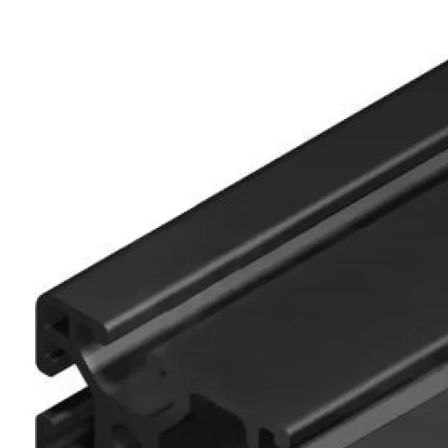
Kérdés
Keressen
295 566