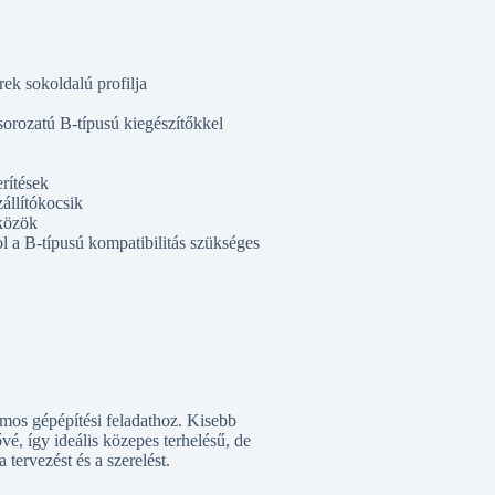
ek sokoldalú profilja
sorozatú B-típusú kiegészítőkkel
rítések
állítókocsik
zközök
ol a B-típusú kompatibilitás szükséges
mos gépépítési feladathoz. Kisebb
vé, így ideális közepes terhelésű, de
 tervezést és a szerelést.