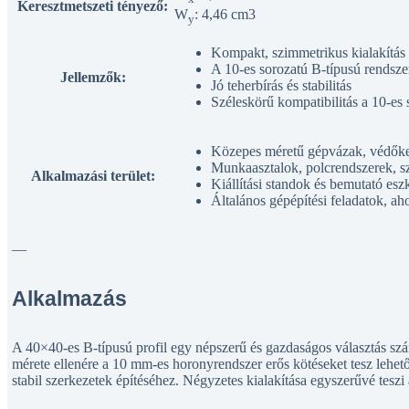
Keresztmetszeti tényező:
W
: 4,46 cm3
y
Kompakt, szimmetrikus kialakítás
A 10-es sorozatú B-típusú rendszer
Jellemzők:
Jó teherbírás és stabilitás
Széleskörű kompatibilitás a 10-es 
Közepes méretű gépvázak, védőke
Munkaasztalok, polcrendszerek, sz
Alkalmazási terület:
Kiállítási standok és bemutató es
Általános gépépítési feladatok, ah
—
Alkalmazás
A 40×40-es B-típusú profil egy népszerű és gazdaságos választás szá
mérete ellenére a 10 mm-es horonyrendszer erős kötéseket tesz lehető
stabil szerkezetek építéséhez. Négyzetes kialakítása egyszerűvé teszi a