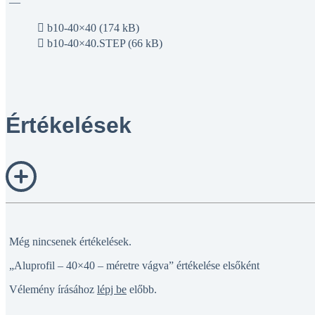
—
b10-40×40 (174 kB)
b10-40×40.STEP (66 kB)
Értékelések
Még nincsenek értékelések.
„Aluprofil – 40×40 – méretre vágva” értékelése elsőként
Vélemény írásához
lépj be
előbb.