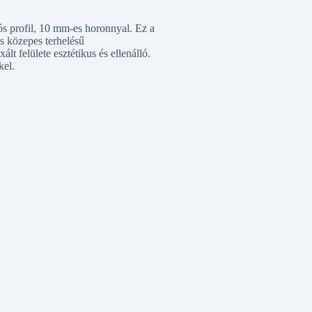
s profil, 10 mm-es horonnyal. Ez a
is közepes terhelésű
 felülete esztétikus és ellenálló.
kel.