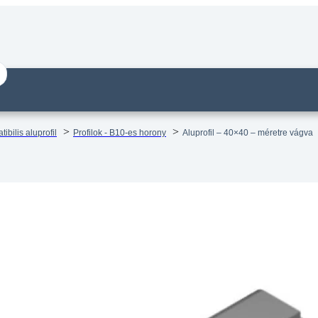
bilis aluprofil
Profilok - B10-es horony
Aluprofil – 40×40 – méretre vágva
il – 40×40 – méretre vágva
14 munkanapos visszaküldés