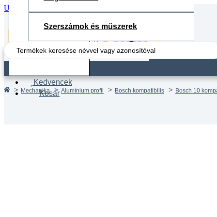
Ugrás a fő tartalomhoz
Ugrás a lábléchez
Szerszámok és műszerek
Search
...
Fiók
Kedvencek
Mechanika
Alumínium profil
Bosch kompatibilis
Bosch 10 kompati
Kosár
Aluprof