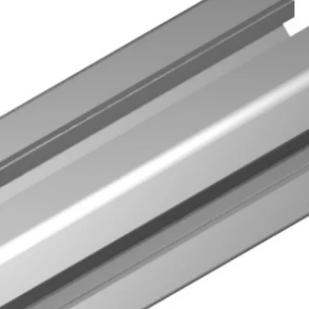
Biztonságos fizetés
e van termékkel kapcsolatban?
 minket bizalommal ezen a telefonszámon:
+36 20
6