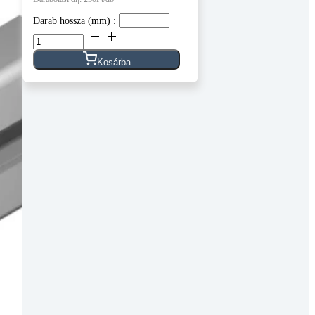
Darab hossza (mm) :
Aluprofil
-
40x40
Kosárba
-
méretre
vágva
mennyiség