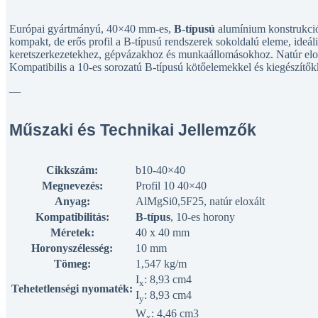
Európai gyártmányú, 40×40 mm-es,
B-típusú
alumínium konstrukció
kompakt, de erős profil a B-típusú rendszerek sokoldalú eleme, ideál
keretszerkezetekhez, gépvázakhoz és munkaállomásokhoz. Natúr eloxált
Kompatibilis a 10-es sorozatú B-típusú kötőelemekkel és kiegészítők
—
Műszaki és Technikai Jellemzők
Cikkszám:
b10-40×40
Megnevezés:
Profil 10 40×40
Anyag:
AlMgSi0,5F25, natúr eloxált
Kompatibilitás:
B-típus
, 10-es horony
Méretek:
40 x 40 mm
Horonyszélesség:
10 mm
Tömeg:
1,547 kg/m
I
: 8,93 cm4
x
Tehetetlenségi nyomaték:
I
: 8,93 cm4
y
W
: 4,46 cm3
x