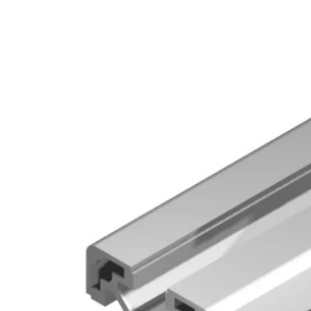
Kérdés
Keressen
295 566