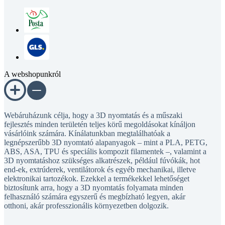
A webshopunkról
Webáruházunk célja, hogy a 3D nyomtatás és a műszaki
fejlesztés minden területén teljes körű megoldásokat kínáljon
vásárlóink számára. Kínálatunkban megtalálhatóak a
legnépszerűbb 3D nyomtató alapanyagok – mint a PLA, PETG,
ABS, ASA, TPU és speciális kompozit filamentek –, valamint a
3D nyomtatáshoz szükséges alkatrészek, például fúvókák, hot
end-ek, extrúderek, ventilátorok és egyéb mechanikai, illetve
elektronikai tartozékok. Ezekkel a termékekkel lehetőséget
biztosítunk arra, hogy a 3D nyomtatás folyamata minden
felhasználó számára egyszerű és megbízható legyen, akár
otthoni, akár professzionális környezetben dolgozik.