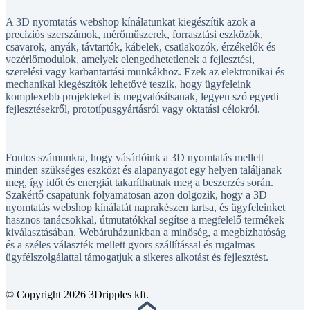
A 3D nyomtatás webshop kínálatunkat kiegészítik azok a
precíziós szerszámok, mérőműszerek, forrasztási eszközök,
csavarok, anyák, távtartók, kábelek, csatlakozók, érzékelők és
vezérlőmodulok, amelyek elengedhetetlenek a fejlesztési,
szerelési vagy karbantartási munkákhoz. Ezek az elektronikai és
mechanikai kiegészítők lehetővé teszik, hogy ügyfeleink
komplexebb projekteket is megvalósítsanak, legyen szó egyedi
fejlesztésekről, prototípusgyártásról vagy oktatási célokról.
Fontos számunkra, hogy vásárlóink a 3D nyomtatás mellett
minden szükséges eszközt és alapanyagot egy helyen találjanak
meg, így időt és energiát takaríthatnak meg a beszerzés során.
Szakértő csapatunk folyamatosan azon dolgozik, hogy a 3D
nyomtatás webshop kínálatát naprakészen tartsa, és ügyfeleinket
hasznos tanácsokkal, útmutatókkal segítse a megfelelő termékek
kiválasztásában. Webáruházunkban a minőség, a megbízhatóság
és a széles választék mellett gyors szállítással és rugalmas
ügyfélszolgálattal támogatjuk a sikeres alkotást és fejlesztést.
© Copyright 2026 3Dripples kft.