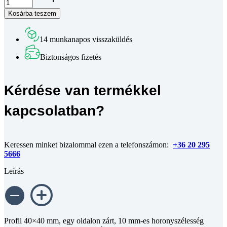
-
Kosárba teszem
40x40
Egy
oldalon
14 munkanapos visszaküldés
zárt
-
Biztonságos fizetés
méretre
vágva
mennyiség
Kérdése van termékkel
kapcsolatban?
Keressen minket bizalommal ezen a telefonszámon:
+36 20 295
5666
Leírás
Profil 40×40 mm, egy oldalon zárt, 10 mm-es horonyszélesség