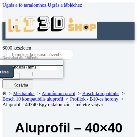
Ugrás a fő tartalomhoz
Ugrás a lábléchez
6000 készleten
Search
...
Darabolási díj: 230Ft/db
Darab hossza (mm) :
ntése
Aluprofil
-
40x40
Kosárba
Egy
Mechanika
Alumínium profil
Bosch kompatibilis
oldalon
Bosch 10 kompatibilis aluprofil
Profilok - B10-es horony
zárt
Aluprofil – 40×40 Egy oldalon zárt – méretre vágva
-
méretre
vágva
mennyiség
Aluprofil – 40×40