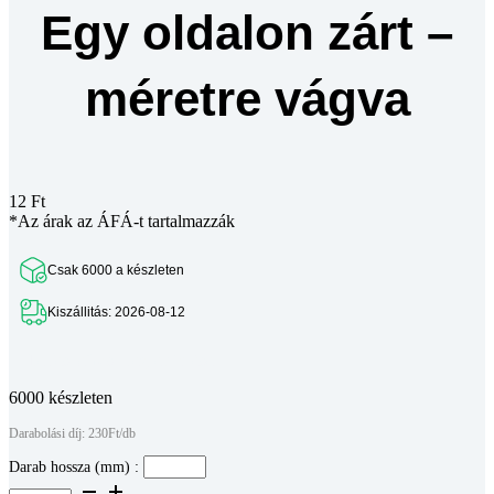
Egy oldalon zárt –
méretre vágva
12
Ft
*Az árak az ÁFÁ-t tartalmazzák
Csak 6000 a készleten
Kiszállitás: 2026-08-12
Teljes leírás megtekintése
6000 készleten
Darabolási díj: 230Ft/db
Darab hossza (mm) :
Aluprofil