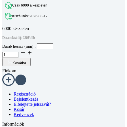
Csak 6000 a készleten
Kiszállitás: 2026-08-12
6000 készleten
Darabolási díj: 230Ft/db
Darab hossza (mm) :
Aluprofil
-
40x40
Kosárba
Egy
Fiókom
oldalon
zárt
-
méretre
vágva
Regisztráció
mennyiség
Bejelentkezés
Elfelejtette jelszavát?
Kosár
Kedvencek
Információk