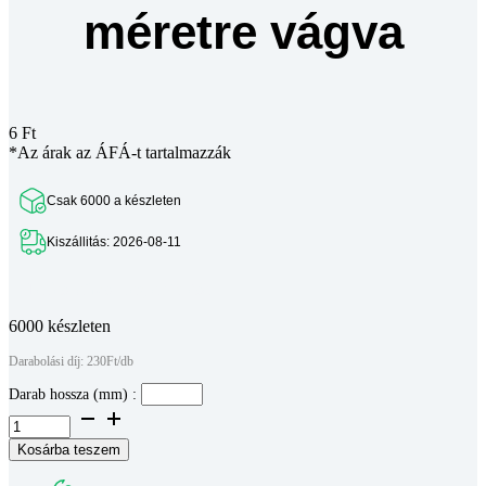
méretre vágva
6
Ft
*Az árak az ÁFÁ-t tartalmazzák
Csak 6000 a készleten
Kiszállitás: 2026-08-11
Teljes leírás megtekintése
6000 készleten
Darabolási díj: 230Ft/db
Darab hossza (mm) :
Aluprofil
-
Kosárba teszem
40x20
-