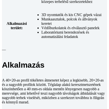
közepes terhelésű szerkezetekhez
3D nyomtatók és kis CNC gépek vázai
Munkaasztalok, polcok és állványok
Alkalmazási
keretei
terület:
Védőburkolatok és elválasztó panelek
Laboratóriumi berendezések és
automatizálási feladatok
—
Alkalmazás
A 40×20-as profil tökéletes átmenetet képez a legkisebb, 20×20-as
és a nagyobb profilok között. Téglalap alakú keresztmetszetének
köszönhetően a 40 mm-es oldala mentén lényegesen nagyobb a
merevsége, ami lehetővé teszi nagyobb távolságok áthidalását vagy
nagyobb terhek viselését, miközben a szerkezet továbbra is filigrán
és könnyű marad.