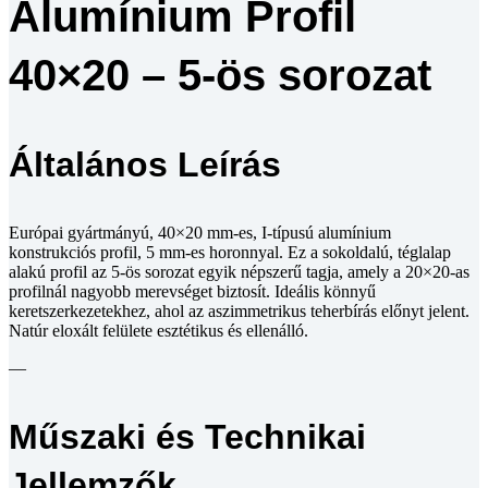
Alumínium Profil
40×20 – 5-ös sorozat
Általános Leírás
Európai gyártmányú, 40×20 mm-es, I-típusú alumínium
konstrukciós profil, 5 mm-es horonnyal. Ez a sokoldalú, téglalap
alakú profil az 5-ös sorozat egyik népszerű tagja, amely a 20×20-as
profilnál nagyobb merevséget biztosít. Ideális könnyű
keretszerkezetekhez, ahol az aszimmetrikus teherbírás előnyt jelent.
Natúr eloxált felülete esztétikus és ellenálló.
—
Műszaki és Technikai
Jellemzők