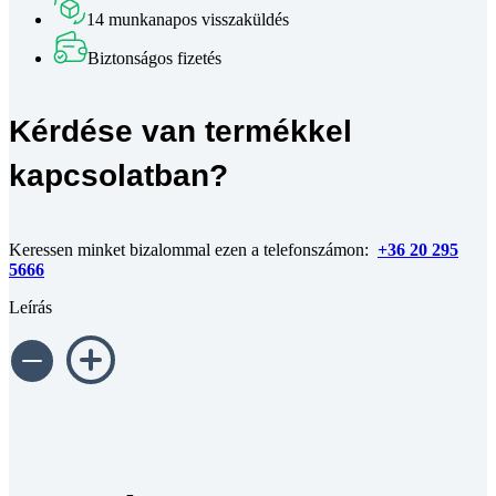
méretre
14 munkanapos visszaküldés
vágva
mennyiség
Biztonságos fizetés
Kérdése van termékkel
kapcsolatban?
Keressen minket bizalommal ezen a telefonszámon:
+36 20 295
5666
Leírás