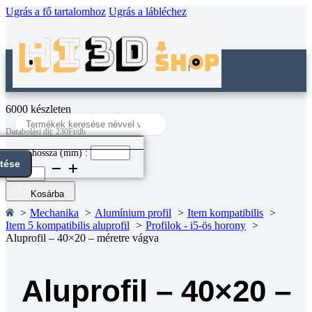
Ugrás a fő tartalomhoz
Ugrás a lábléchez
6000 készleten
Search
...
Darabolási díj: 230Ft/db
Darab hossza (mm) :
ntése
Aluprofil
-
40x20
Kosárba
-
Mechanika
Alumínium profil
Item kompatibilis
méretre
Item 5 kompatibilis aluprofil
Profilok - i5-ös horony
vágva
Aluprofil – 40×20 – méretre vágva
mennyiség
Aluprofil – 40×20 –