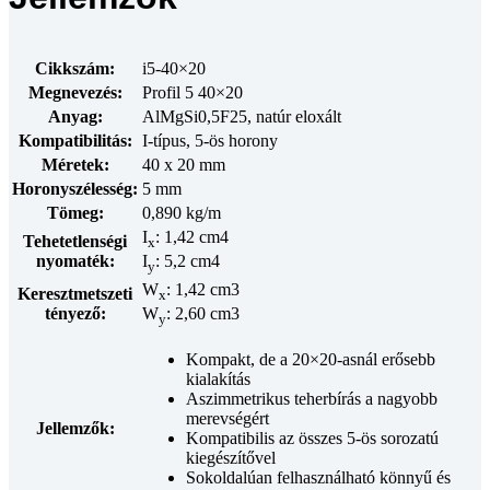
Cikkszám:
i5-40×20
Megnevezés:
Profil 5 40×20
Anyag:
AlMgSi0,5F25, natúr eloxált
Kompatibilitás:
I-típus, 5-ös horony
Méretek:
40 x 20 mm
Horonyszélesség:
5 mm
Tömeg:
0,890 kg/m
I
: 1,42 cm4
Tehetetlenségi
x
nyomaték:
I
: 5,2 cm4
y
W
: 1,42 cm3
Keresztmetszeti
x
tényező:
W
: 2,60 cm3
y
Kompakt, de a 20×20-asnál erősebb
kialakítás
Aszimmetrikus teherbírás a nagyobb
merevségért
Jellemzők:
Kompatibilis az összes 5-ös sorozatú
kiegészítővel
Sokoldalúan felhasználható könnyű és