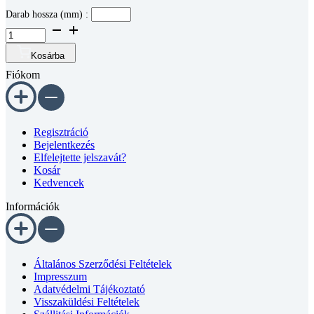
Darab hossza (mm) :
Aluprofil
-
40x20
Kosárba
-
Fiókom
méretre
vágva
mennyiség
Regisztráció
Bejelentkezés
Elfelejtette jelszavát?
Kosár
Kedvencek
Információk
Általános Szerződési Feltételek
Impresszum
Adatvédelmi Tájékoztató
Visszaküldési Feltételek