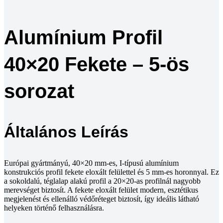
Alumínium Profil
40×20 Fekete – 5-ös
sorozat
Általános Leírás
Európai gyártmányú, 40×20 mm-es, I-típusú alumínium
konstrukciós profil fekete eloxált felülettel és 5 mm-es horonnyal. Ez
a sokoldalú, téglalap alakú profil a 20×20-as profilnál nagyobb
merevséget biztosít. A fekete eloxált felület modern, esztétikus
megjelenést és ellenálló védőréteget biztosít, így ideális látható
helyeken történő felhasználásra.