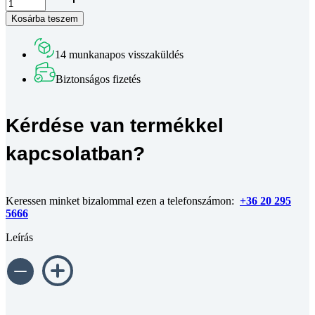
-
Kosárba teszem
40x20
-
Fekete
14 munkanapos visszaküldés
-
méretre
Biztonságos fizetés
vágva
mennyiség
Kérdése van termékkel
kapcsolatban?
Keressen minket bizalommal ezen a telefonszámon:
+36 20 295
5666
Leírás