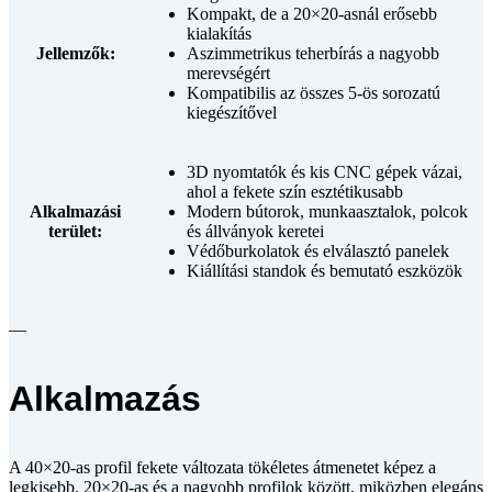
Kompakt, de a 20×20-asnál erősebb
kialakítás
Jellemzők:
Aszimmetrikus teherbírás a nagyobb
merevségért
Kompatibilis az összes 5-ös sorozatú
kiegészítővel
3D nyomtatók és kis CNC gépek vázai,
ahol a fekete szín esztétikusabb
Alkalmazási
Modern bútorok, munkaasztalok, polcok
terület:
és állványok keretei
Védőburkolatok és elválasztó panelek
Kiállítási standok és bemutató eszközök
—
Alkalmazás
A 40×20-as profil fekete változata tökéletes átmenetet képez a
legkisebb, 20×20-as és a nagyobb profilok között, miközben elegáns