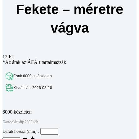
Fekete – méretre
vágva
12
Ft
*Az árak az ÁFÁ-t tartalmazzák
Csak 6000 a készleten
Kiszállitás: 2026-08-10
Teljes leírás megtekintése
6000 készleten
Darabolási díj: 230Ft/db
Darab hossza (mm) :
Aluprofil