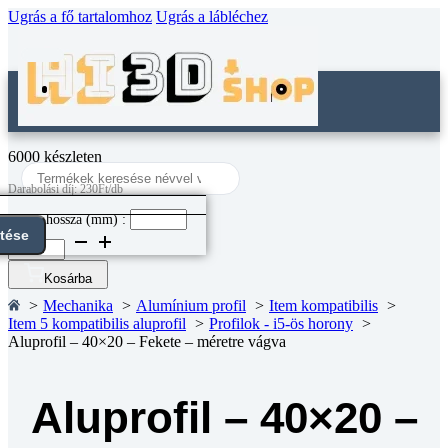
Ugrás a fő tartalomhoz
Ugrás a lábléchez
6000 készleten
Search
...
Darabolási díj: 230Ft/db
Darab hossza (mm) :
ntése
Aluprofil
-
40x20
Kosárba
-
Mechanika
Alumínium profil
Item kompatibilis
Fekete
Item 5 kompatibilis aluprofil
Profilok - i5-ös horony
-
Aluprofil – 40×20 – Fekete – méretre vágva
méretre
vágva
mennyiség
Aluprofil – 40×20 –