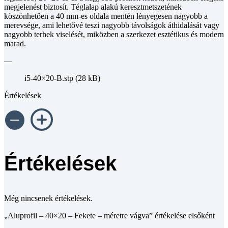
megjelenést biztosít. Téglalap alakú keresztmetszetének
köszönhetően a 40 mm-es oldala mentén lényegesen nagyobb a
merevsége, ami lehetővé teszi nagyobb távolságok áthidalását vagy
nagyobb terhek viselését, miközben a szerkezet esztétikus és modern
marad.
—
i5-40×20-B.stp (28 kB)
Értékelések
Értékelések
Még nincsenek értékelések.
„Aluprofil – 40×20 – Fekete – méretre vágva” értékelése elsőként