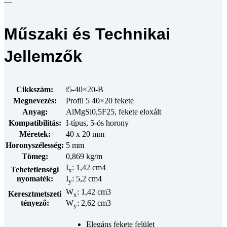
—
Műszaki és Technikai
Jellemzők
Cikkszám:
i5-40×20-B
Megnevezés:
Profil 5 40×20 fekete
Anyag:
AlMgSi0,5F25, fekete eloxált
Kompatibilitás:
I-típus, 5-ös horony
Méretek:
40 x 20 mm
Horonyszélesség:
5 mm
Tömeg:
0,869 kg/m
I
: 1,42 cm4
Tehetetlenségi
x
nyomaték:
I
: 5,2 cm4
y
W
: 1,42 cm3
Keresztmetszeti
x
tényező:
W
: 2,62 cm3
y
Elegáns fekete felület