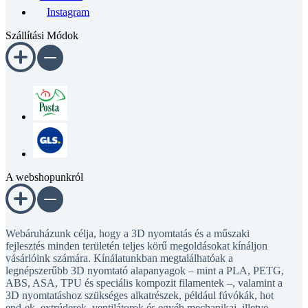
Instagram
Szállítási Módok
A webshopunkról
Webáruházunk célja, hogy a 3D nyomtatás és a műszaki
fejlesztés minden területén teljes körű megoldásokat kínáljon
vásárlóink számára. Kínálatunkban megtalálhatóak a
legnépszerűbb 3D nyomtató alapanyagok – mint a PLA, PETG,
ABS, ASA, TPU és speciális kompozit filamentek –, valamint a
3D nyomtatáshoz szükséges alkatrészek, például fúvókák, hot
end-ek, extrúderek, ventilátorok és egyéb mechanikai, illetve