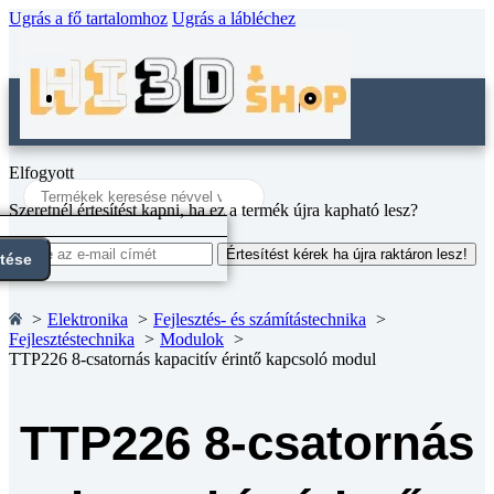
Ugrás a fő tartalomhoz
Ugrás a lábléchez
Elfogyott
Search
...
Szeretnél értesítést kapni, ha ez a termék újra kapható lesz?
Értesítést kérek ha újra raktáron lesz!
ntése
Elektronika
Fejlesztés- és számítástechnika
Fejlesztéstechnika
Modulok
TTP226 8-csatornás kapacitív érintő kapcsoló modul
TTP226 8-csatornás