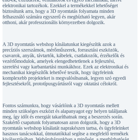
elektronikai tartozékok. Ezekkel a termékekkel lehetőséget
biztosítunk arra, hogy a 3D nyomtatás folyamata minden
felhasználó számára egyszerű és megbízható legyen, akár
otthoni, akár professzionális környezetben dolgozik.
A 3D nyomtatás webshop kínálatunkat kiegészítik azok a
precíziós szerszámok, mérőműszerek, forrasztási eszközök,
csavarok, anyák, távtartók, kábelek, csatlakozók, érzékelők és
vezérlőmodulok, amelyek elengedhetetlenek a fejlesztési,
szerelési vagy karbantartási munkákhoz. Ezek az elektronikai és
mechanikai kiegészítők lehetővé teszik, hogy ügyfeleink
komplexebb projekteket is megvalósítsanak, legyen szó egyedi
fejlesztésekről, prototípusgyártásról vagy oktatási célokról.
Fontos számunkra, hogy vásárlóink a 3D nyomtatás mellett
minden szükséges eszközt és alapanyagot egy helyen találjanak
meg, így időt és energiát takaríthatnak meg a beszerzés során.
Szakértő csapatunk folyamatosan azon dolgozik, hogy a 3D
nyomtatás webshop kínálatát naprakészen tartsa, és ügyfeleinket
hasznos tanácsokkal, útmutatókkal segítse a megfelelő termékek
kiválasztásában. Webáruházunkban a minőség, a megbízhatóság