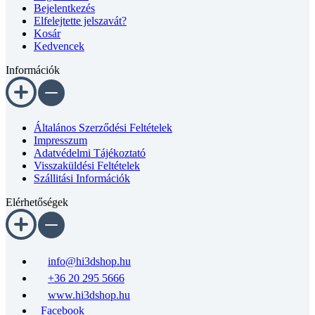
Bejelentkezés
Elfelejtette jelszavát?
Kosár
Kedvencek
Információk
Általános Szerződési Feltételek
Impresszum
Adatvédelmi Tájékoztató
Visszaküldési Feltételek
Szállitási Információk
Elérhetőségek
info@hi3dshop.hu
+36 20 295 5666
www.hi3dshop.hu
Facebook