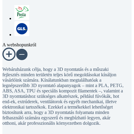
A webshopunkról
Webáruházunk célja, hogy a 3D nyomtatás és a műszaki
fejlesztés minden területén teljes körű megoldásokat kínáljon
vásárlóink számára. Kínálatunkban megtalálhatóak a
legnépszerűbb 3D nyomtató alapanyagok – mint a PLA, PETG,
ABS, ASA, TPU és speciális kompozit filamentek –, valamint a
3D nyomtatáshoz szükséges alkatrészek, például fúvókák, hot
end-ek, extrúderek, ventilátorok és egyéb mechanikai, illetve
elektronikai tartozékok. Ezekkel a termékekkel lehetőséget
biztosítunk arra, hogy a 3D nyomtatás folyamata minden
felhasználó számára egyszerű és megbízható legyen, akár
otthoni, akár professzionális környezetben dolgozik.