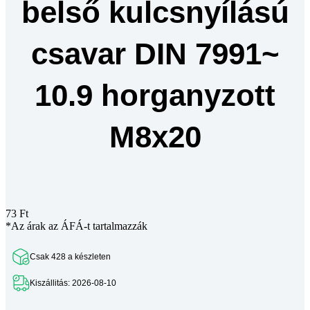
belső kulcsnyílású
csavar DIN 7991~
10.9 horganyzott
M8x20
73
Ft
*Az árak az ÁFÁ-t tartalmazzák
Csak 428 a készleten
Kiszállitás: 2026-08-10