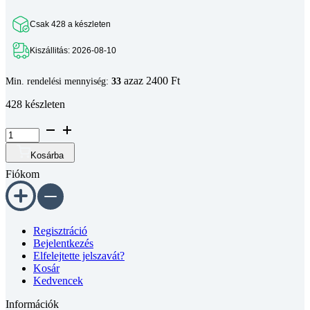
Csak 428 a készleten
Kiszállitás: 2026-08-10
azaz 2400 Ft
Min. rendelési mennyiség:
33
428 készleten
Süllyesztett
fejű
belső
Kosárba
kulcsnyílású
Fiókom
csavar
DIN
7991~
10.9
horganyzott
Regisztráció
M8x20
Bejelentkezés
mennyiség
Elfelejtette jelszavát?
Kosár
Kedvencek
Információk