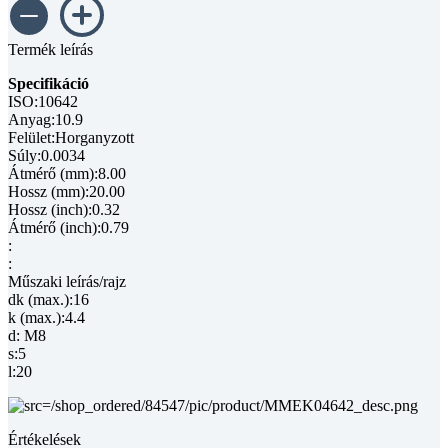
Termék leírás
Specifikáció
ISO:10642
Anyag:10.9
Felület:Horganyzott
Súly:0.0034
Átmérő (mm):8.00
Hossz (mm):20.00
Hossz (inch):0.32
Átmérő (inch):0.79
:
:
Műszaki leírás/rajz
dk (max.):16
k (max.):4.4
d: M8
s:5
l:20
Értékelések