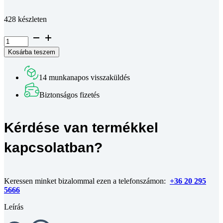
Teljes leírás megtekintése
428 készleten
Süllyesztett
fejű
Kosárba teszem
belső
kulcsnyílású
csavar
14 munkanapos visszaküldés
DIN
7991~
Biztonságos fizetés
10.9
horganyzott
M8x20
Kérdése van termékkel
mennyiség
kapcsolatban?
Keressen minket bizalommal ezen a telefonszámon:
+36 20 295
5666
Leírás