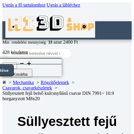
Ugrás a fő tartalomhoz
Ugrás a lábléchez
azaz 2400 Ft
Min. rendelési mennyiség:
33
Search
428 készleten
...
Süllyesztett
fejű
ntése
belső
Kosárba
kulcsnyílású
Mechanika
Rögzítőelemek
csavar
Csavarok, csavarkészletek
DIN
Süllyesztett fejű belső kulcsnyílású csavar DIN 7991~ 10.9
7991~
horganyzott M8x20
10.9
horganyzott
M8x20
mennyiség
Süllyesztett fejű