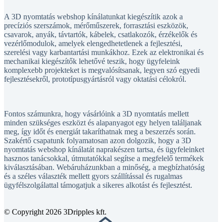
A 3D nyomtatás webshop kínálatunkat kiegészítik azok a
precíziós szerszámok, mérőműszerek, forrasztási eszközök,
csavarok, anyák, távtartók, kábelek, csatlakozók, érzékelők és
vezérlőmodulok, amelyek elengedhetetlenek a fejlesztési,
szerelési vagy karbantartási munkákhoz. Ezek az elektronikai és
mechanikai kiegészítők lehetővé teszik, hogy ügyfeleink
komplexebb projekteket is megvalósítsanak, legyen szó egyedi
fejlesztésekről, prototípusgyártásról vagy oktatási célokról.
Fontos számunkra, hogy vásárlóink a 3D nyomtatás mellett
minden szükséges eszközt és alapanyagot egy helyen találjanak
meg, így időt és energiát takaríthatnak meg a beszerzés során.
Szakértő csapatunk folyamatosan azon dolgozik, hogy a 3D
nyomtatás webshop kínálatát naprakészen tartsa, és ügyfeleinket
hasznos tanácsokkal, útmutatókkal segítse a megfelelő termékek
kiválasztásában. Webáruházunkban a minőség, a megbízhatóság
és a széles választék mellett gyors szállítással és rugalmas
ügyfélszolgálattal támogatjuk a sikeres alkotást és fejlesztést.
© Copyright 2026 3Dripples kft.