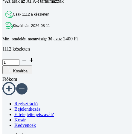
*Az árak az ÁFÁ-t tartalmazzák
Csak 1112 a készleten
Kiszállitás: 2026-08-11
azaz 2400 Ft
Min. rendelési mennyiség:
30
1112 készleten
Süllyesztett
fejű
belső
Kosárba
kulcsnyílású
Fiókom
csavar
DIN
7991~
10.9
horganyzott
Regisztráció
M8x16
Bejelentkezés
mennyiség
Elfelejtette jelszavát?
Kosár
Kedvencek