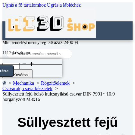
Ugrás a fő tartalomhoz
Ugrás a lábléchez
azaz 2400 Ft
Min. rendelési mennyiség:
30
Search
1112 készleten
...
Süllyesztett
fejű
ntése
belső
Kosárba
kulcsnyílású
Mechanika
Rögzítőelemek
csavar
Csavarok, csavarkészletek
DIN
Süllyesztett fejű belső kulcsnyílású csavar DIN 7991~ 10.9
7991~
horganyzott M8x16
10.9
horganyzott
M8x16
mennyiség
Süllyesztett fejű