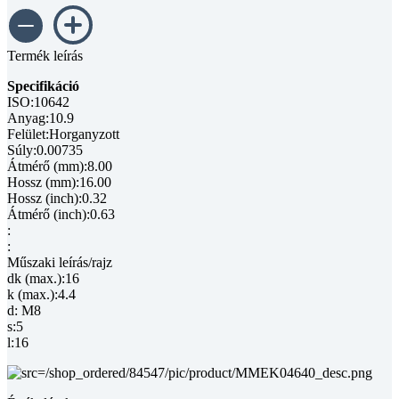
Termék leírás
Specifikáció
ISO:10642
Anyag:10.9
Felület:Horganyzott
Súly:0.00735
Átmérő (mm):8.00
Hossz (mm):16.00
Hossz (inch):0.32
Átmérő (inch):0.63
:
:
Műszaki leírás/rajz
dk (max.):16
k (max.):4.4
d: M8
s:5
l:16