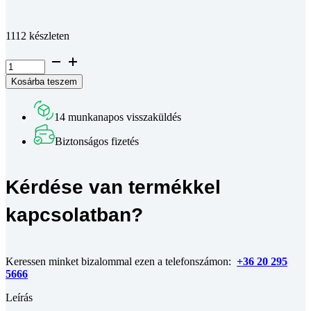
Teljes leírás megtekintése
1112 készleten
Süllyesztett
fejű
Kosárba teszem
belső
kulcsnyílású
csavar
14 munkanapos visszaküldés
DIN
7991~
Biztonságos fizetés
10.9
horganyzott
M8x16
Kérdése van termékkel
mennyiség
kapcsolatban?
Keressen minket bizalommal ezen a telefonszámon:
+36 20 295
5666
Leírás