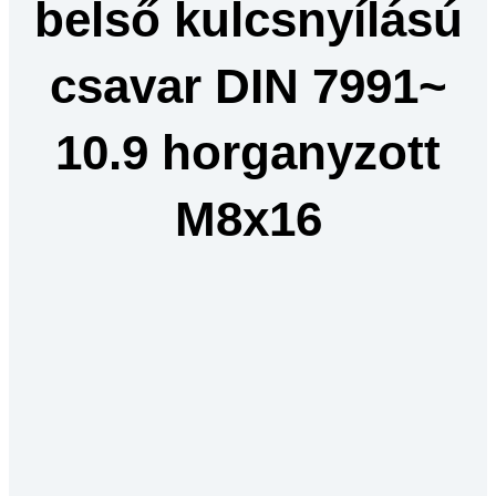
belső kulcsnyílású
csavar DIN 7991~
10.9 horganyzott
M8x16