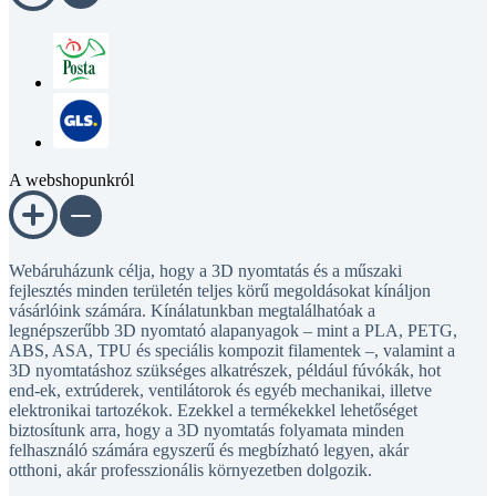
A webshopunkról
Webáruházunk célja, hogy a 3D nyomtatás és a műszaki
fejlesztés minden területén teljes körű megoldásokat kínáljon
vásárlóink számára. Kínálatunkban megtalálhatóak a
legnépszerűbb 3D nyomtató alapanyagok – mint a PLA, PETG,
ABS, ASA, TPU és speciális kompozit filamentek –, valamint a
3D nyomtatáshoz szükséges alkatrészek, például fúvókák, hot
end-ek, extrúderek, ventilátorok és egyéb mechanikai, illetve
elektronikai tartozékok. Ezekkel a termékekkel lehetőséget
biztosítunk arra, hogy a 3D nyomtatás folyamata minden
felhasználó számára egyszerű és megbízható legyen, akár
otthoni, akár professzionális környezetben dolgozik.