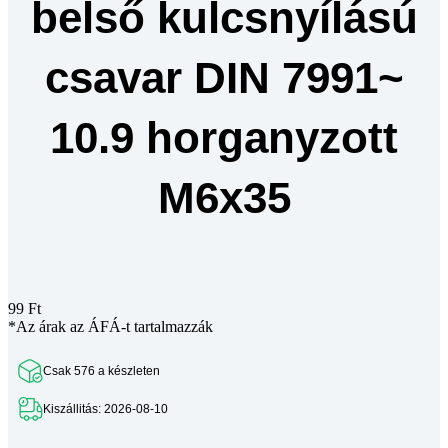
belső kulcsnyílású
csavar DIN 7991~
10.9 horganyzott
M6x35
99
Ft
*Az árak az ÁFÁ-t tartalmazzák
Csak 576 a készleten
Kiszállitás: 2026-08-10