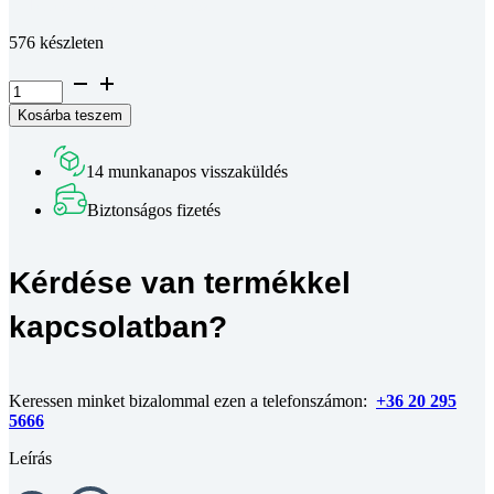
Teljes leírás megtekintése
576 készleten
Süllyesztett
fejű
Kosárba teszem
belső
kulcsnyílású
csavar
14 munkanapos visszaküldés
DIN
7991~
Biztonságos fizetés
10.9
horganyzott
M6x35
Kérdése van termékkel
mennyiség
kapcsolatban?
Keressen minket bizalommal ezen a telefonszámon:
+36 20 295
5666
Leírás