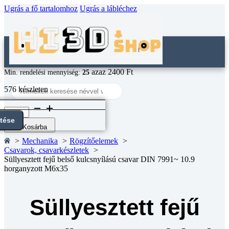
Ugrás a fő tartalomhoz
Ugrás a lábléchez
azaz 2400 Ft
Min. rendelési mennyiség:
25
Search
576 készleten
...
Süllyesztett
fejű
ntése
belső
Kosárba
kulcsnyílású
Mechanika
Rögzítőelemek
csavar
Csavarok, csavarkészletek
DIN
Süllyesztett fejű belső kulcsnyílású csavar DIN 7991~ 10.9
7991~
horganyzott M6x35
10.9
horganyzott
M6x35
mennyiség
Süllyesztett fejű