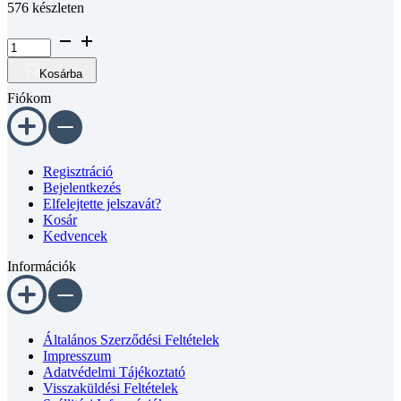
Süllyesztett
fejű
belső
Kosárba
kulcsnyílású
Fiókom
csavar
DIN
7991~
10.9
horganyzott
Regisztráció
M6x35
Bejelentkezés
mennyiség
Elfelejtette jelszavát?
Kosár
Kedvencek
Információk
Általános Szerződési Feltételek
Impresszum
Adatvédelmi Tájékoztató
Visszaküldési Feltételek
Szállitási Információk