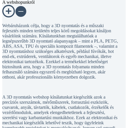
Webáruházunk célja, hogy a 3D nyomtatás és a műszaki
fejlesztés minden területén teljes körű megoldásokat kínáljon
vásárlóink számára. Kínálatunkban megtalálhatóak a
legnépszerűbb 3D nyomtató alapanyagok – mint a PLA, PETG,
ABS, ASA, TPU és speciális kompozit filamentek –, valamint a
3D nyomtatáshoz szükséges alkatrészek, például fúvókák, hot
end-ek, extrúderek, ventilátorok és egyéb mechanikai, illetve
elektronikai tartozékok. Ezekkel a termékekkel lehetőséget
biztosítunk arra, hogy a 3D nyomtatás folyamata minden
felhasználó számára egyszerű és megbízható legyen, akár
otthoni, akár professzionális környezetben dolgozik.
A 3D nyomtatás webshop kínálatunkat kiegészítik azok a
precíziós szerszámok, mérőműszerek, forrasztási eszközök,
csavarok, anyák, távtartók, kábelek, csatlakozók, érzékelők és
vezérlőmodulok, amelyek elengedhetetlenek a fejlesztési,
szerelési vagy karbantartási munkákhoz. Ezek az elektronikai és
mechanikai kiegészítők lehetővé teszik, hogy ügyfeleink
komplexebb projekteket is megvalósítsanak, legyen szó egyedi
fejlesztésekről, prototípusgyártásról vagy oktatási célokról.