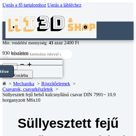
Ugrás a fő tartalomhoz
Ugrás a lábléchez
azaz 2400 Ft
Min. rendelési mennyiség:
43
Search
930 készleten
...
Süllyesztett
fejű
ntése
belső
Kosárba
kulcsnyílású
Mechanika
Rögzítőelemek
csavar
Csavarok, csavarkészletek
DIN
Süllyesztett fejű belső kulcsnyílású csavar DIN 7991~ 10.9
7991~
horganyzott M6x10
10.9
horganyzott
M6x10
mennyiség
Süllyesztett fejű