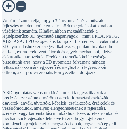
Webáruházunk célja, hogy a 3D nyomtatás és a műszaki
fejlesztés minden területén teljes körű megoldásokat kínáljon
vásárlóink számára. Kínálatunkban megtalálhatóak a
legnépszerűbb 3D nyomtató alapanyagok – mint a PLA, PETG,
ABS, ASA, TPU és speciális kompozit filamentek –, valamint a
3D nyomtatáshoz szükséges alkatrészek, például fúvókák, hot
end-ek, extrúderek, ventilátorok és egyéb mechanikai, illetve
elektronikai tartozékok. Ezekkel a termékekkel lehetőséget
biztosítunk arra, hogy a 3D nyomtatás folyamata minden
felhasználó számára egyszerű és megbízható legyen, akár
otthoni, akár professzionális környezetben dolgozik.
A 3D nyomtatás webshop kínálatunkat kiegészítik azok a
precíziós szerszámok, mérőműszerek, forrasztási eszközök,
csavarok, anyák, távtartók, kábelek, csatlakozók, érzékelők és
vezérlőmodulok, amelyek elengedhetetlenek a fejlesztési,
szerelési vagy karbantartási munkákhoz. Ezek az elektronikai és
mechanikai kiegészítők lehetővé teszik, hogy ügyfeleink
komplexebb projekteket is megvalósítsanak, legyen szó egyedi
fejlesztésekről, prototípusgyártásról vagy oktatási célokról.