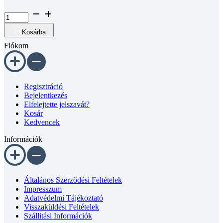
Süllyesztett
fejű
belső
Kosárba
kulcsnyílású
Fiókom
csavar
DIN
7991~
10.9
horganyzott
Regisztráció
M6x10
Bejelentkezés
mennyiség
Elfelejtette jelszavát?
Kosár
Kedvencek
Információk
Általános Szerződési Feltételek
Impresszum
Adatvédelmi Tájékoztató
Visszaküldési Feltételek
Szállitási Információk