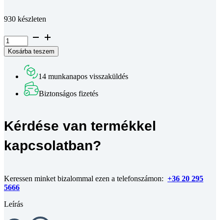
Teljes leírás megtekintése
930 készleten
Süllyesztett
fejű
Kosárba teszem
belső
kulcsnyílású
csavar
14 munkanapos visszaküldés
DIN
7991~
Biztonságos fizetés
10.9
horganyzott
M6x10
Kérdése van termékkel
mennyiség
kapcsolatban?
Keressen minket bizalommal ezen a telefonszámon:
+36 20 295
5666
Leírás