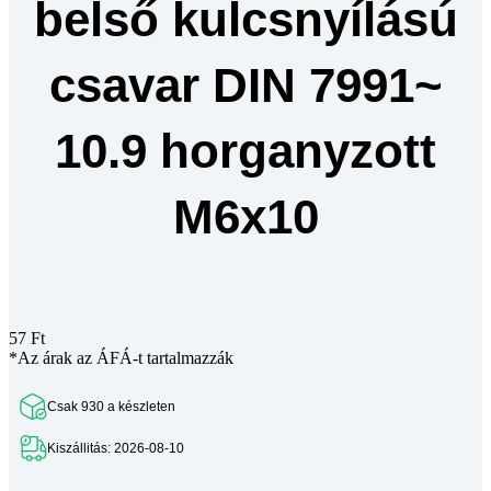
belső kulcsnyílású
csavar DIN 7991~
10.9 horganyzott
M6x10
57
Ft
*Az árak az ÁFÁ-t tartalmazzák
Csak 930 a készleten
Kiszállitás: 2026-08-10