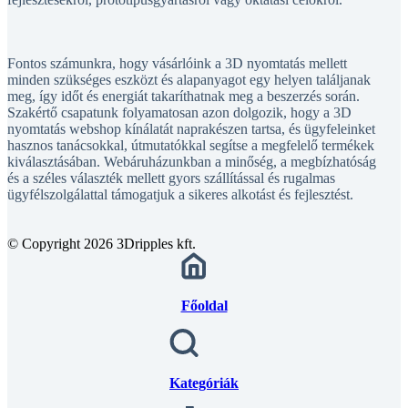
Fontos számunkra, hogy vásárlóink a 3D nyomtatás mellett
minden szükséges eszközt és alapanyagot egy helyen találjanak
meg, így időt és energiát takaríthatnak meg a beszerzés során.
Szakértő csapatunk folyamatosan azon dolgozik, hogy a 3D
nyomtatás webshop kínálatát naprakészen tartsa, és ügyfeleinket
hasznos tanácsokkal, útmutatókkal segítse a megfelelő termékek
kiválasztásában. Webáruházunkban a minőség, a megbízhatóság
és a széles választék mellett gyors szállítással és rugalmas
ügyfélszolgálattal támogatjuk a sikeres alkotást és fejlesztést.
© Copyright 2026 3Dripples kft.
Főoldal
Kategóriák