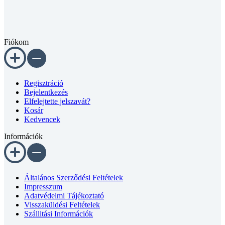
Fiókom
Regisztráció
Bejelentkezés
Elfelejtette jelszavát?
Kosár
Kedvencek
Információk
Általános Szerződési Feltételek
Impresszum
Adatvédelmi Tájékoztató
Visszaküldési Feltételek
Szállitási Információk