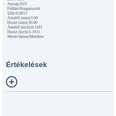
Anyag:10.9
Felület:Horganyzott
Súly:0.0012
Átmérő (mm):3.00
Hossz (mm):30.00
Átmérő (inch):0.1181
Hossz (inch):1.1811
Menet típusa:Metrikus
Értékelések