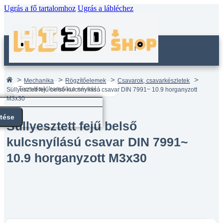
Ugrás a fő tartalomhoz
Ugrás a lábléchez
Mechanika
Rögzítőelemek
Csavarok, csavarkészletek
Search
Süllyesztett fejű belső kulcsnyílású csavar DIN 7991~ 10.9 horganyzott
...
M3x30
ntése
Süllyesztett fejű belső
kulcsnyílású csavar DIN 7991~
10.9 horganyzott M3x30