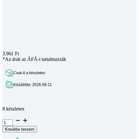
3.961
Ft
*Az árak az ÁFÁ-t tartalmazzák
Csak 8 a készleten
Kiszállitás: 2026-08-11
Teljes leírás megtekintése
8 készleten
Solar
Energy
Kosárba teszem
Step-
down