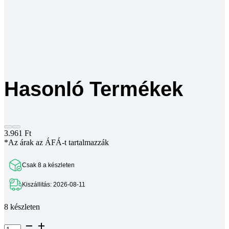
Hasonló Termékek
3.961
Ft
*Az árak az ÁFÁ-t tartalmazzák
Csak 8 a készleten
Kiszállitás: 2026-08-11
8 készleten
Solar