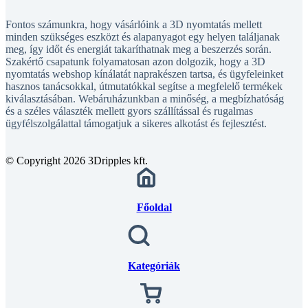
Fontos számunkra, hogy vásárlóink a 3D nyomtatás mellett
minden szükséges eszközt és alapanyagot egy helyen találjanak
meg, így időt és energiát takaríthatnak meg a beszerzés során.
Szakértő csapatunk folyamatosan azon dolgozik, hogy a 3D
nyomtatás webshop kínálatát naprakészen tartsa, és ügyfeleinket
hasznos tanácsokkal, útmutatókkal segítse a megfelelő termékek
kiválasztásában. Webáruházunkban a minőség, a megbízhatóság
és a széles választék mellett gyors szállítással és rugalmas
ügyfélszolgálattal támogatjuk a sikeres alkotást és fejlesztést.
© Copyright 2026 3Dripples kft.
Főoldal
Kategóriák