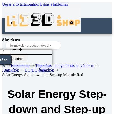
Ugrás a fő tartalomhoz
Ugrás a lábléchez
8 készleten
Search
...
Solar
Energy
Step-
Kosárba
ntése
down
Elektronika
Tápellátás, energiaforrások, védelem
and
Átalakítók
DC/DC átalakítók
Step-
Solar Energy Step-down and Step-up Module Red
up
Module
Red
mennyiség
Solar Energy Step-
down and Step-up