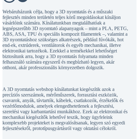
Webáruházunk célja, hogy a 3D nyomtatás és a műszaki
fejlesztés minden területén teljes körű megoldásokat kínáljon
vásárlóink számára. Kínálatunkban megtalálhatóak a
legnépszerűbb 3D nyomtató alapanyagok – mint a PLA, PETG,
ABS, ASA, TPU és speciális kompozit filamentek –, valamint a
3D nyomtatáshoz szükséges alkatrészek, például fúvókák, hot
end-ek, extrúderek, ventilátorok és egyéb mechanikai, illetve
elektronikai tartozékok. Ezekkel a termékekkel lehetőséget
biztosítunk arra, hogy a 3D nyomtatás folyamata minden
felhasználó számára egyszerű és megbízható legyen, akár
otthoni, akár professzionális környezetben dolgozik.
A 3D nyomtatás webshop kínálatunkat kiegészítik azok a
precíziós szerszámok, mérőműszerek, forrasztási eszközök,
csavarok, anyák, távtartók, kábelek, csatlakozók, érzékelők és
vezérlőmodulok, amelyek elengedhetetlenek a fejlesztési,
szerelési vagy karbantartási munkákhoz. Ezek az elektronikai és
mechanikai kiegészítők lehetővé teszik, hogy ügyfeleink
komplexebb projekteket is megvalósítsanak, legyen szó egyedi
fejlesztésekről, prototípusgyártásról vagy oktatási célokról.