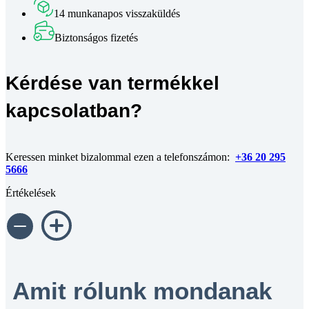
and
14 munkanapos visszaküldés
Step-
up
Biztonságos fizetés
Module
Red
mennyiség
Kérdése van termékkel
kapcsolatban?
Keressen minket bizalommal ezen a telefonszámon:
+36 20 295
5666
Értékelések
Amit rólunk mondanak