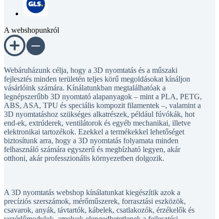
A webshopunkról
Webáruházunk célja, hogy a 3D nyomtatás és a műszaki
fejlesztés minden területén teljes körű megoldásokat kínáljon
vásárlóink számára. Kínálatunkban megtalálhatóak a
legnépszerűbb 3D nyomtató alapanyagok – mint a PLA, PETG,
ABS, ASA, TPU és speciális kompozit filamentek –, valamint a
3D nyomtatáshoz szükséges alkatrészek, például fúvókák, hot
end-ek, extrúderek, ventilátorok és egyéb mechanikai, illetve
elektronikai tartozékok. Ezekkel a termékekkel lehetőséget
biztosítunk arra, hogy a 3D nyomtatás folyamata minden
felhasználó számára egyszerű és megbízható legyen, akár
otthoni, akár professzionális környezetben dolgozik.
A 3D nyomtatás webshop kínálatunkat kiegészítik azok a
precíziós szerszámok, mérőműszerek, forrasztási eszközök,
csavarok, anyák, távtartók, kábelek, csatlakozók, érzékelők és
vezérlőmodulok, amelyek elengedhetetlenek a fejlesztési,
szerelési vagy karbantartási munkákhoz. Ezek az elektronikai és