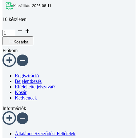
Kiszállitás: 2026-08-11
16 készleten
SC10LUU
lineáris
csúszka
Kosárba
mennyiség
Fiókom
Regisztráció
Bejelentkezés
Elfelejtette jelszavát?
Kosár
Kedvencek
Információk
Általános Szerződési Feltételek
Impresszum