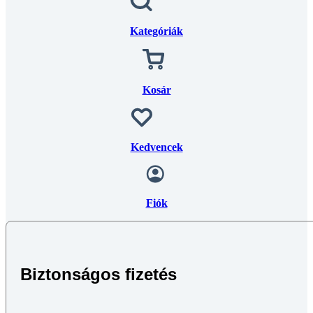
Kategóriák
Kosár
Kedvencek
Fiók
Biztonságos fizetés
Stripe által kibocsátott biztonsági eljárások: