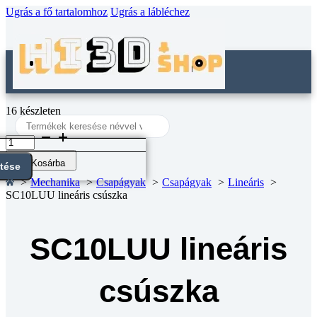
Ugrás a fő tartalomhoz
Ugrás a lábléchez
16 készleten
Search
...
SC10LUU
lineáris
csúszka
Kosárba
ntése
mennyiség
Mechanika
Csapágyak
Csapágyak
Lineáris
SC10LUU lineáris csúszka
SC10LUU lineáris
csúszka