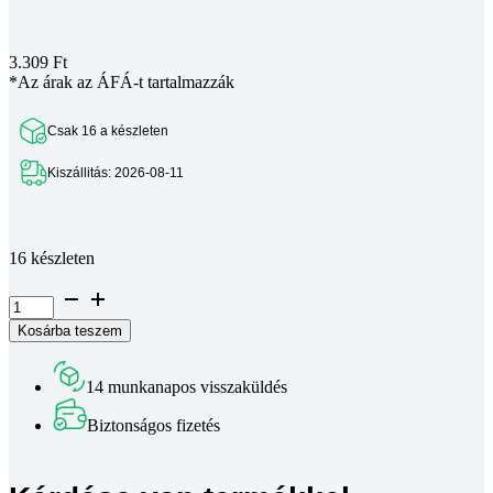
3.309
Ft
*Az árak az ÁFÁ-t tartalmazzák
Csak 16 a készleten
Kiszállitás: 2026-08-11
Teljes leírás megtekintése
16 készleten
SC10LUU
lineáris
Kosárba teszem
csúszka
mennyiség
14 munkanapos visszaküldés
Biztonságos fizetés