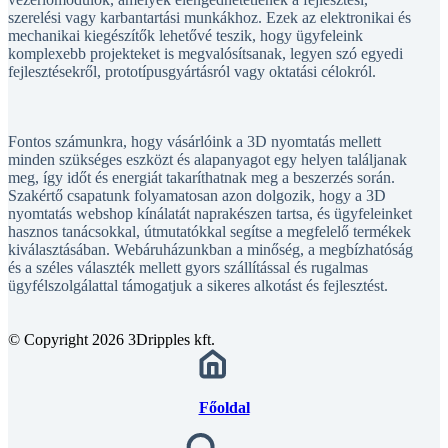
mechanikai kiegészítők lehetővé teszik, hogy ügyfeleink
komplexebb projekteket is megvalósítsanak, legyen szó egyedi
fejlesztésekről, prototípusgyártásról vagy oktatási célokról.
Fontos számunkra, hogy vásárlóink a 3D nyomtatás mellett
minden szükséges eszközt és alapanyagot egy helyen találjanak
meg, így időt és energiát takaríthatnak meg a beszerzés során.
Szakértő csapatunk folyamatosan azon dolgozik, hogy a 3D
nyomtatás webshop kínálatát naprakészen tartsa, és ügyfeleinket
hasznos tanácsokkal, útmutatókkal segítse a megfelelő termékek
kiválasztásában. Webáruházunkban a minőség, a megbízhatóság
és a széles választék mellett gyors szállítással és rugalmas
ügyfélszolgálattal támogatjuk a sikeres alkotást és fejlesztést.
© Copyright 2026 3Dripples kft.
Főoldal