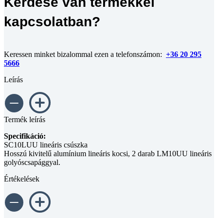
Kérdése van termékkel
kapcsolatban?
Keressen minket bizalommal ezen a telefonszámon:
+36 20 295
5666
Leírás
Termék leírás
Specifikáció:
SC10LUU lineáris csúszka
Hosszú kivitelű alumínium lineáris kocsi, 2 darab LM10UU lineáris
golyóscsapággyal.
Értékelések