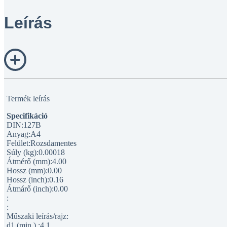
Leírás
Termék leírás
Specifikáció
DIN:127B
Anyag:A4
Felület:Rozsdamentes
Súly (kg):0.00018
Átmérő (mm):4.00
Hossz (mm):0.00
Hossz (inch):0.16
Átmárő (inch):0.00
:
:
Műszaki leírás/rajz:
d1 (min.) :4.1