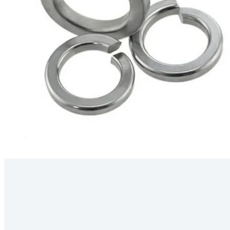
Kérdés
Keressen
295 566