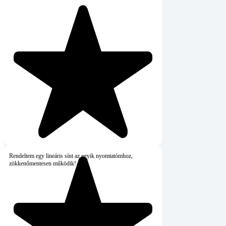
Rendeltem egy lineáris sínt az egyik nyomtatómhoz,
zökkenőmentesen működik!