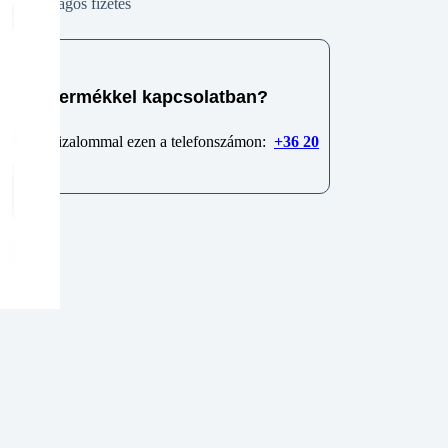
Biztonságos fizetés
e van termékkel kapcsolatban?
 minket bizalommal ezen a telefonszámon:
+36 20
6