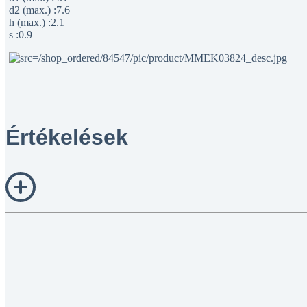
d2 (max.) :7.6
h (max.) :2.1
s :0.9
Értékelések