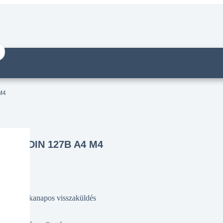
M4
alátét DIN 127B A4 M4
14 munkanapos visszaküldés