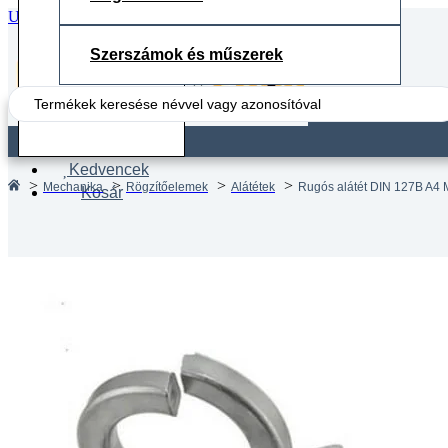
Ugrás a fő tartalomhoz
Ugrás a lábléchez
Szerszámok és műszerek
Search
...
Fiók
Kedvencek
Mechanika
Rögzítőelemek
Alátétek
Rugós alátét DIN 127B A4 
Kosár
Rugós 