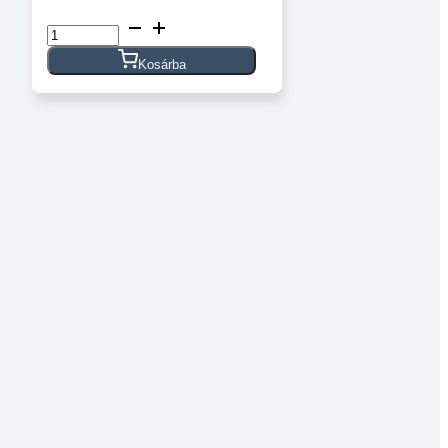
Rugós
alátét
DIN
Kosárba
127B
A4
M4
mennyiség