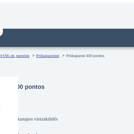
NYÁK-ok, panelek
Próbapanelek
Próbapanel 400 pontos
anel 400 pontos
14 munkanapos visszaküldés