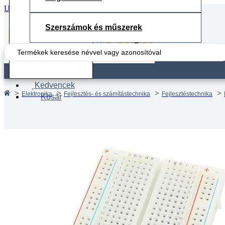
Ugrás a fő tartalomhoz
Ugrás a lábléchez
Szerszámok és műszerek
Search
...
Fiók
Kedvencek
Elektronika
Fejlesztés- és számítástechnika
Fejlesztéstechnika
Kosár
Próbap