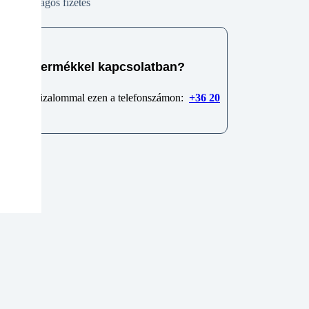
Biztonságos fizetés
e van termékkel kapcsolatban?
 minket bizalommal ezen a telefonszámon:
+36 20
6