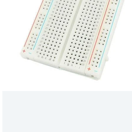
Kérdés
Keressen
295 566