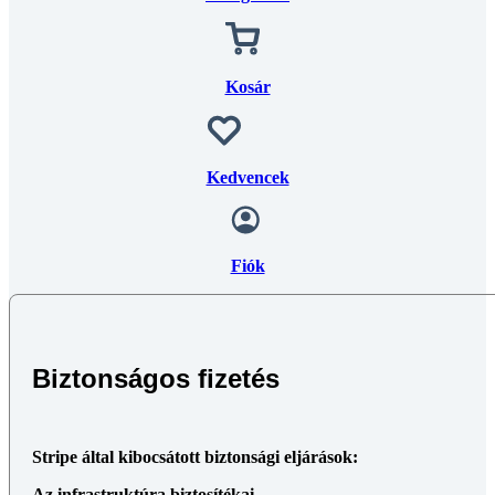
Kosár
Kedvencek
Fiók
Biztonságos fizetés
Stripe által kibocsátott biztonsági eljárások:
Az infrastruktúra biztosítékai