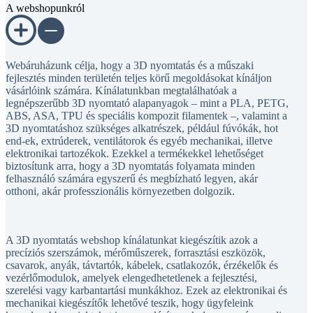
Webáruházunk célja, hogy a 3D nyomtatás és a műszaki
fejlesztés minden területén teljes körű megoldásokat kínáljon
vásárlóink számára. Kínálatunkban megtalálhatóak a
legnépszerűbb 3D nyomtató alapanyagok – mint a PLA, PETG,
ABS, ASA, TPU és speciális kompozit filamentek –, valamint a
3D nyomtatáshoz szükséges alkatrészek, például fúvókák, hot
end-ek, extrúderek, ventilátorok és egyéb mechanikai, illetve
elektronikai tartozékok. Ezekkel a termékekkel lehetőséget
biztosítunk arra, hogy a 3D nyomtatás folyamata minden
felhasználó számára egyszerű és megbízható legyen, akár
otthoni, akár professzionális környezetben dolgozik.
A 3D nyomtatás webshop kínálatunkat kiegészítik azok a
precíziós szerszámok, mérőműszerek, forrasztási eszközök,
csavarok, anyák, távtartók, kábelek, csatlakozók, érzékelők és
vezérlőmodulok, amelyek elengedhetetlenek a fejlesztési,
szerelési vagy karbantartási munkákhoz. Ezek az elektronikai és
mechanikai kiegészítők lehetővé teszik, hogy ügyfeleink
komplexebb projekteket is megvalósítsanak, legyen szó egyedi