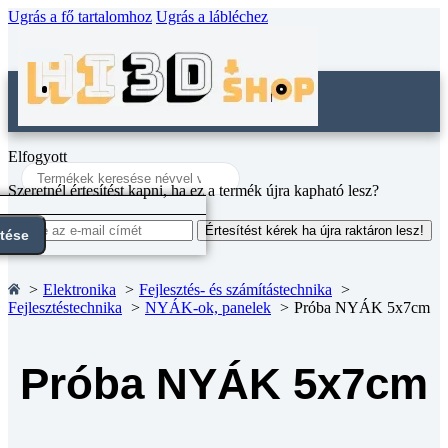
Ugrás a fő tartalomhoz
Ugrás a lábléchez
Elfogyott
Search
...
Szeretnél értesítést kapni, ha ez a termék újra kapható lesz?
Értesítést kérek ha újra raktáron lesz!
ntése
Elektronika
Fejlesztés- és számítástechnika
Fejlesztéstechnika
NYÁK-ok, panelek
Próba NYÁK 5x7cm
Próba NYÁK 5x7cm