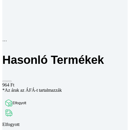
Hasonló Termékek
964
Ft
*Az árak az ÁFÁ-t tartalmazzák
Elfogyott
Elfogyott
Szeretnél értesítést kapni, ha ez a termék újra kapható lesz?