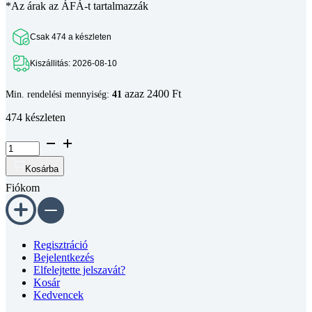
Csak 474 a készleten
Kiszállitás: 2026-08-10
azaz 2400 Ft
Min. rendelési mennyiség:
41
474 készleten
Süllyesztett
fejű
phillips
Kosárba
kereszthornyos
Fiókom
csavar
DIN
965
4.8
horganyzott
Regisztráció
M5x25
Bejelentkezés
mennyiség
Elfelejtette jelszavát?
Kosár
Kedvencek
Információk