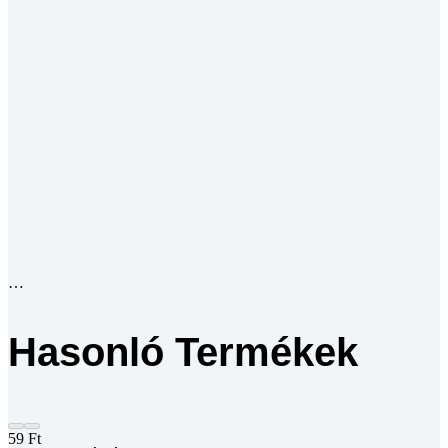
Hasonló Termékek
59
Ft
*Az árak az ÁFÁ-t tartalmazzák