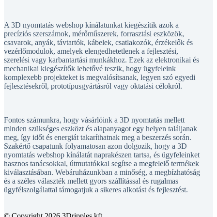
A 3D nyomtatás webshop kínálatunkat kiegészítik azok a
precíziós szerszámok, mérőműszerek, forrasztási eszközök,
csavarok, anyák, távtartók, kábelek, csatlakozók, érzékelők és
vezérlőmodulok, amelyek elengedhetetlenek a fejlesztési,
szerelési vagy karbantartási munkákhoz. Ezek az elektronikai és
mechanikai kiegészítők lehetővé teszik, hogy ügyfeleink
komplexebb projekteket is megvalósítsanak, legyen szó egyedi
fejlesztésekről, prototípusgyártásról vagy oktatási célokról.
Fontos számunkra, hogy vásárlóink a 3D nyomtatás mellett
minden szükséges eszközt és alapanyagot egy helyen találjanak
meg, így időt és energiát takaríthatnak meg a beszerzés során.
Szakértő csapatunk folyamatosan azon dolgozik, hogy a 3D
nyomtatás webshop kínálatát naprakészen tartsa, és ügyfeleinket
hasznos tanácsokkal, útmutatókkal segítse a megfelelő termékek
kiválasztásában. Webáruházunkban a minőség, a megbízhatóság
és a széles választék mellett gyors szállítással és rugalmas
ügyfélszolgálattal támogatjuk a sikeres alkotást és fejlesztést.
© Copyright 2026 3Dripples kft.