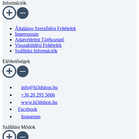
Általános Szerződési Feltételek
Impresszum
Adatvédelmi Tájékoztató
Visszaküldési Feltételek
Szállitási Információk
Elérhetőségek
info@hi3dshop.hu
+36 20 295 5666
www.hi3dshop.hu
Facebook
Instagram
Szállítási Módok