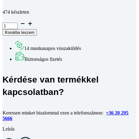
Teljes leírás megtekintése
474 készleten
Süllyesztett
fejű
Kosárba teszem
phillips
kereszthornyos
csavar
14 munkanapos visszaküldés
DIN
965
Biztonságos fizetés
4.8
horganyzott
M5x25
Kérdése van termékkel
mennyiség
kapcsolatban?
Keressen minket bizalommal ezen a telefonszámon:
+36 20 295
5666
Leírás