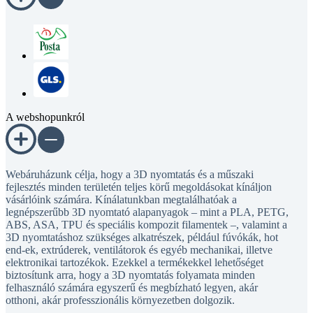
A webshopunkról
Webáruházunk célja, hogy a 3D nyomtatás és a műszaki
fejlesztés minden területén teljes körű megoldásokat kínáljon
vásárlóink számára. Kínálatunkban megtalálhatóak a
legnépszerűbb 3D nyomtató alapanyagok – mint a PLA, PETG,
ABS, ASA, TPU és speciális kompozit filamentek –, valamint a
3D nyomtatáshoz szükséges alkatrészek, például fúvókák, hot
end-ek, extrúderek, ventilátorok és egyéb mechanikai, illetve
elektronikai tartozékok. Ezekkel a termékekkel lehetőséget
biztosítunk arra, hogy a 3D nyomtatás folyamata minden
felhasználó számára egyszerű és megbízható legyen, akár
otthoni, akár professzionális környezetben dolgozik.