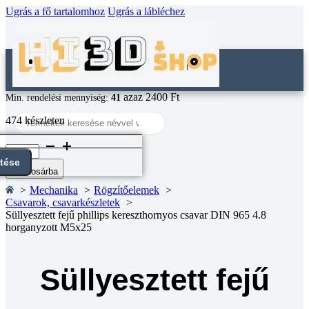
Ugrás a fő tartalomhoz
Ugrás a lábléchez
azaz 2400 Ft
Min. rendelési mennyiség:
41
Search
474 készleten
...
Süllyesztett
fejű
ntése
phillips
Kosárba
kereszthornyos
Mechanika
Rögzítőelemek
csavar
Csavarok, csavarkészletek
DIN
Süllyesztett fejű phillips kereszthornyos csavar DIN 965 4.8
965
horganyzott M5x25
4.8
horganyzott
M5x25
mennyiség
Süllyesztett fejű