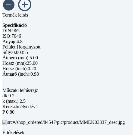
Termék leírás
Specifikáció
DIN:965
ISO:7046
Anyag:4.8
Felület:Horganyzott
Súly:0.00355
Átmérő (mm):5.00
Hossz (mm):25.00
Hossz (inch):0.20
Átmárő (inch):0.98
:
:
Műszaki leírás/rajz
dk 9.2
k (max.) 2.5
Keresztmélyedés 1
P 0.80
Értékelések