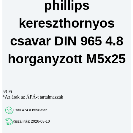
phillips
kereszthornyos
csavar DIN 965 4.8
horganyzott M5x25
59
Ft
*Az árak az ÁFÁ-t tartalmazzák
Csak 474 a készleten
Kiszállitás: 2026-08-10