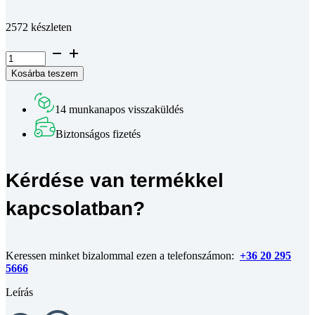
Teljes leírás megtekintése
2572 készleten
Süllyesztett
fejű
Kosárba teszem
phillips
kereszthornyos
csavar
14 munkanapos visszaküldés
DIN
965
Biztonságos fizetés
4.8
horganyzott
M3x25
Kérdése van termékkel
mennyiség
kapcsolatban?
Keressen minket bizalommal ezen a telefonszámon:
+36 20 295
5666
Leírás