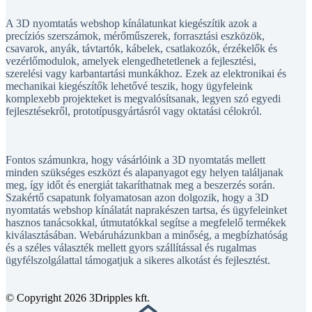
A 3D nyomtatás webshop kínálatunkat kiegészítik azok a
precíziós szerszámok, mérőműszerek, forrasztási eszközök,
csavarok, anyák, távtartók, kábelek, csatlakozók, érzékelők és
vezérlőmodulok, amelyek elengedhetetlenek a fejlesztési,
szerelési vagy karbantartási munkákhoz. Ezek az elektronikai és
mechanikai kiegészítők lehetővé teszik, hogy ügyfeleink
komplexebb projekteket is megvalósítsanak, legyen szó egyedi
fejlesztésekről, prototípusgyártásról vagy oktatási célokról.
Fontos számunkra, hogy vásárlóink a 3D nyomtatás mellett
minden szükséges eszközt és alapanyagot egy helyen találjanak
meg, így időt és energiát takaríthatnak meg a beszerzés során.
Szakértő csapatunk folyamatosan azon dolgozik, hogy a 3D
nyomtatás webshop kínálatát naprakészen tartsa, és ügyfeleinket
hasznos tanácsokkal, útmutatókkal segítse a megfelelő termékek
kiválasztásában. Webáruházunkban a minőség, a megbízhatóság
és a széles választék mellett gyors szállítással és rugalmas
ügyfélszolgálattal támogatjuk a sikeres alkotást és fejlesztést.
© Copyright 2026 3Dripples kft.