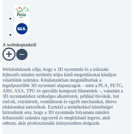
A webshopunkról
Webáruházunk célja, hogy a 3D nyomtatás és a műszaki
fejlesztés minden területén teljes körű megoldásokat kínáljon
vásárlóink számára. Kínálatunkban megtalálhatóak a
legnépszerűbb 3D nyomtató alapanyagok – mint a PLA, PETG,
ABS, ASA, TPU és speciális kompozit filamentek –, valamint a
3D nyomtatáshoz szükséges alkatrészek, például fúvókák, hot
end-ek, extrúderek, ventilátorok és egyéb mechanikai, illetve
elektronikai tartozékok. Ezekkel a termékekkel lehetőséget
biztosítunk arra, hogy a 3D nyomtatás folyamata minden
felhasználó számára egyszerű és megbízható legyen, akár
otthoni, akár professzionális környezetben dolgozik.