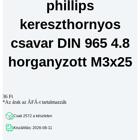
phillips
kereszthornyos
csavar DIN 965 4.8
horganyzott M3x25
36
Ft
*Az árak az ÁFÁ-t tartalmazzák
Csak 2572 a készleten
Kiszállitás: 2026-08-11