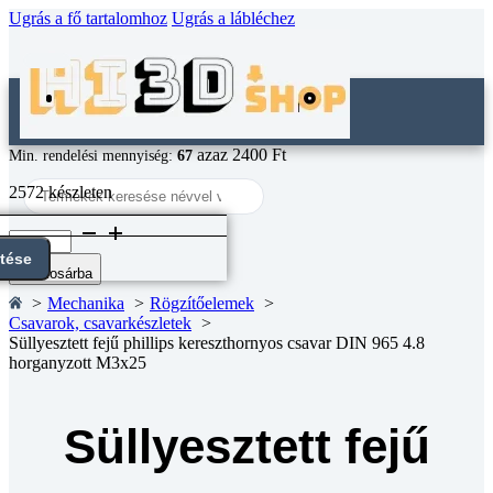
Ugrás a fő tartalomhoz
Ugrás a lábléchez
azaz 2400 Ft
Min. rendelési mennyiség:
67
Search
2572 készleten
...
Süllyesztett
fejű
ntése
phillips
Kosárba
kereszthornyos
Mechanika
Rögzítőelemek
csavar
Csavarok, csavarkészletek
DIN
Süllyesztett fejű phillips kereszthornyos csavar DIN 965 4.8
965
horganyzott M3x25
4.8
horganyzott
M3x25
mennyiség
Süllyesztett fejű