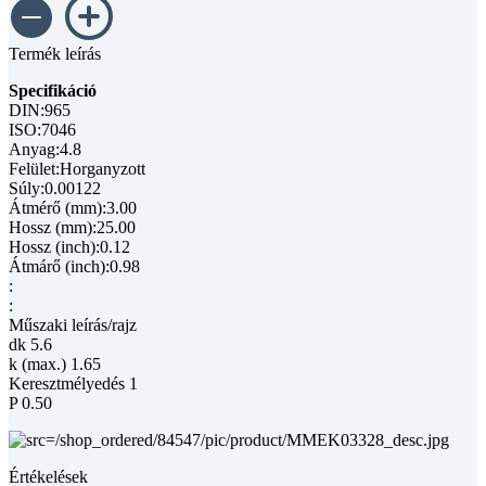
Termék leírás
Specifikáció
DIN:965
ISO:7046
Anyag:4.8
Felület:Horganyzott
Súly:0.00122
Átmérő (mm):3.00
Hossz (mm):25.00
Hossz (inch):0.12
Átmárő (inch):0.98
:
:
Műszaki leírás/rajz
dk 5.6
k (max.) 1.65
Keresztmélyedés 1
P 0.50
Értékelések