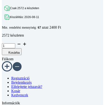
Csak 2572 a készleten
Kiszállitás: 2026-08-11
azaz 2400 Ft
Min. rendelési mennyiség:
67
2572 készleten
Süllyesztett
fejű
phillips
Kosárba
kereszthornyos
Fiókom
csavar
DIN
965
4.8
horganyzott
Regisztráció
M3x25
Bejelentkezés
mennyiség
Elfelejtette jelszavát?
Kosár
Kedvencek
Információk