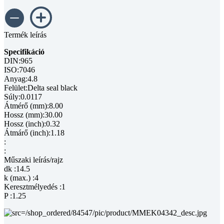
Termék leírás
Specifikáció
DIN:965
ISO:7046
Anyag:4.8
Felület:Delta seal black
Súly:0.0117
Átmérő (mm):8.00
Hossz (mm):30.00
Hossz (inch):0.32
Átmárő (inch):1.18
:
:
Műszaki leírás/rajz
dk :14.5
k (max.) :4
Keresztmélyedés :1
P :1.25