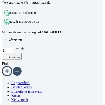
*Az árak az ÁFÁ-t tartalmazzák
Csak 190 a készleten
Kiszállitás: 2026-08-11
azaz 2400 Ft
Min. rendelési mennyiség:
24
190 készleten
Süllyesztett
fejű
phillips
Kosárba
kereszthornyos
Fiókom
csavar
DIN
965
4.8
DSB
Regisztráció
fekete
Bejelentkezés
M8x30
Elfelejtette jelszavát?
mennyiség
Kosár
Kedvencek