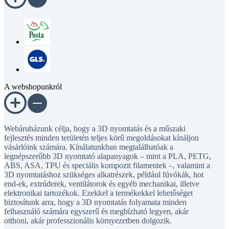
A webshopunkról
Webáruházunk célja, hogy a 3D nyomtatás és a műszaki
fejlesztés minden területén teljes körű megoldásokat kínáljon
vásárlóink számára. Kínálatunkban megtalálhatóak a
legnépszerűbb 3D nyomtató alapanyagok – mint a PLA, PETG,
ABS, ASA, TPU és speciális kompozit filamentek –, valamint a
3D nyomtatáshoz szükséges alkatrészek, például fúvókák, hot
end-ek, extrúderek, ventilátorok és egyéb mechanikai, illetve
elektronikai tartozékok. Ezekkel a termékekkel lehetőséget
biztosítunk arra, hogy a 3D nyomtatás folyamata minden
felhasználó számára egyszerű és megbízható legyen, akár
otthoni, akár professzionális környezetben dolgozik.