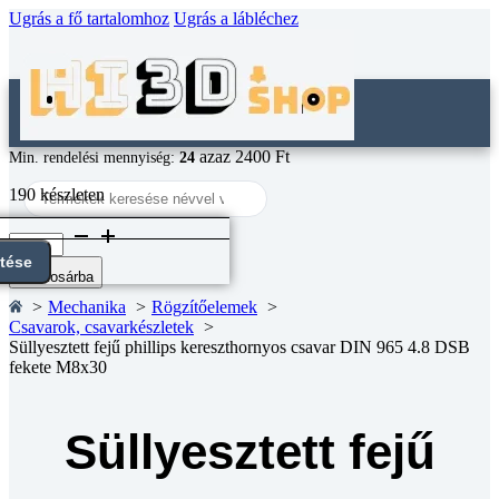
Ugrás a fő tartalomhoz
Ugrás a lábléchez
azaz 2400 Ft
Min. rendelési mennyiség:
24
Search
190 készleten
...
Süllyesztett
fejű
ntése
phillips
Kosárba
kereszthornyos
Mechanika
Rögzítőelemek
csavar
Csavarok, csavarkészletek
DIN
Süllyesztett fejű phillips kereszthornyos csavar DIN 965 4.8 DSB
965
fekete M8x30
4.8
DSB
fekete
M8x30
Süllyesztett fejű
mennyiség