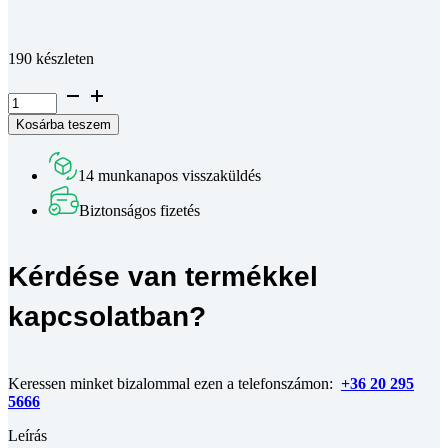
Teljes leírás megtekintése
190 készleten
Süllyesztett
fejű
Kosárba teszem
phillips
kereszthornyos
csavar
14 munkanapos visszaküldés
DIN
965
Biztonságos fizetés
4.8
DSB
fekete
Kérdése van termékkel
M8x30
mennyiség
kapcsolatban?
Keressen minket bizalommal ezen a telefonszámon:
+36 20 295
5666
Leírás