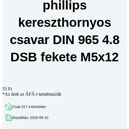
phillips
kereszthornyos
csavar DIN 965 4.8
DSB fekete M5x12
55
Ft
*Az árak az ÁFÁ-t tartalmazzák
Csak 317 a készleten
Kiszállitás: 2026-08-10