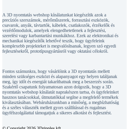
A 3D nyomtatás webshop kínálatunkat kiegészítik azok a
precíziós szerszámok, mérőműszerek, forrasztási eszközök,
csavarok, anyák, távtartók, kábelek, csatlakozók, érzékelők és
vezérlőmodulok, amelyek elengedhetetlenek a fejlesztési,
szerelési vagy karbantartási munkákhoz. Ezek az elektronikai és
mechanikai kiegészítők lehetővé teszik, hogy ügyfeleink
komplexebb projekteket is megvalósítsanak, legyen szó egyedi
fejlesztésekről, prototípusgyártásról vagy oktatási célokról.
Fontos számunkra, hogy vásárlóink a 3D nyomtatás mellett
minden szükséges eszközt és alapanyagot egy helyen találjanak
meg, így időt és energiát takaríthatnak meg a beszerzés során.
Szakértő csapatunk folyamatosan azon dolgozik, hogy a 3D
nyomtatás webshop kínálatát naprakészen tartsa, és ügyfeleinket
hasznos tanácsokkal, útmutatókkal segítse a megfelelő termékek
kiválasztásában. Webáruházunkban a minőség, a megbízhatóság
és a széles választék mellett gyors szállítással és rugalmas
ügyfélszolgálattal támogatjuk a sikeres alkotást és fejlesztést.
© Copyright 2026 3Dripples kft.