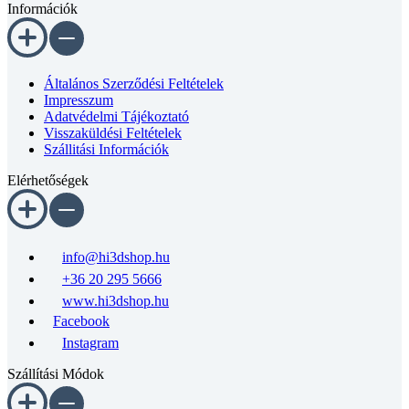
Általános Szerződési Feltételek
Impresszum
Adatvédelmi Tájékoztató
Visszaküldési Feltételek
Szállitási Információk
Elérhetőségek
info@hi3dshop.hu
+36 20 295 5666
www.hi3dshop.hu
Facebook
Instagram
Szállítási Módok