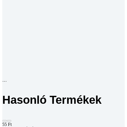
Hasonló Termékek
55
Ft
*Az árak az ÁFÁ-t tartalmazzák