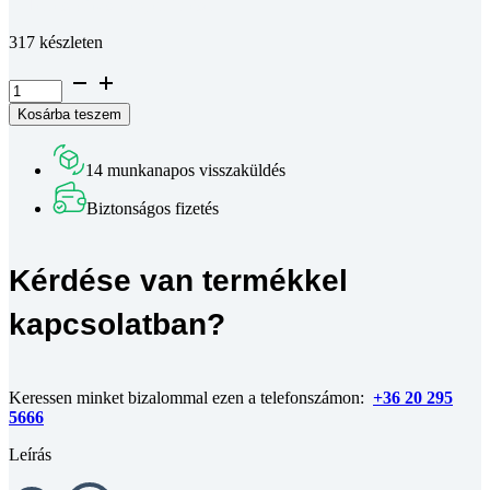
Teljes leírás megtekintése
317 készleten
Süllyesztett
fejű
Kosárba teszem
phillips
kereszthornyos
csavar
14 munkanapos visszaküldés
DIN
965
Biztonságos fizetés
4.8
DSB
fekete
Kérdése van termékkel
M5x12
mennyiség
kapcsolatban?
Keressen minket bizalommal ezen a telefonszámon:
+36 20 295
5666
Leírás