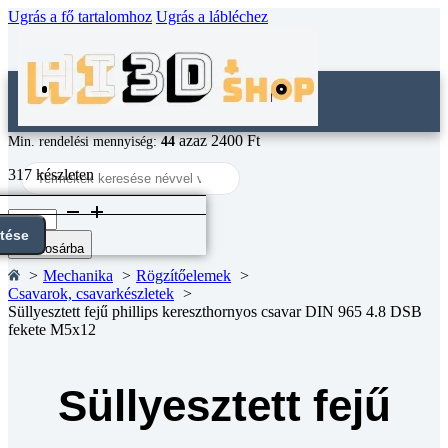
Ugrás a fő tartalomhoz
Ugrás a lábléchez
azaz 2400 Ft
Min. rendelési mennyiség:
44
Search
317 készleten
...
Süllyesztett
fejű
ntése
phillips
Kosárba
kereszthornyos
Mechanika
Rögzítőelemek
csavar
Csavarok, csavarkészletek
DIN
Süllyesztett fejű phillips kereszthornyos csavar DIN 965 4.8 DSB
965
fekete M5x12
4.8
DSB
fekete
M5x12
Süllyesztett fejű
mennyiség