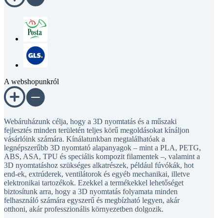
A webshopunkról
Webáruházunk célja, hogy a 3D nyomtatás és a műszaki
fejlesztés minden területén teljes körű megoldásokat kínáljon
vásárlóink számára. Kínálatunkban megtalálhatóak a
legnépszerűbb 3D nyomtató alapanyagok – mint a PLA, PETG,
ABS, ASA, TPU és speciális kompozit filamentek –, valamint a
3D nyomtatáshoz szükséges alkatrészek, például fúvókák, hot
end-ek, extrúderek, ventilátorok és egyéb mechanikai, illetve
elektronikai tartozékok. Ezekkel a termékekkel lehetőséget
biztosítunk arra, hogy a 3D nyomtatás folyamata minden
felhasználó számára egyszerű és megbízható legyen, akár
otthoni, akár professzionális környezetben dolgozik.