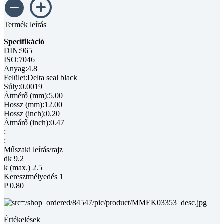
Termék leírás
Specifikáció
DIN:965
ISO:7046
Anyag:4.8
Felület:Delta seal black
Súly:0.0019
Átmérő (mm):5.00
Hossz (mm):12.00
Hossz (inch):0.20
Átmárő (inch):0.47
:
:
Műszaki leírás/rajz
dk 9.2
k (max.) 2.5
Keresztmélyedés 1
P 0.80
Értékelések