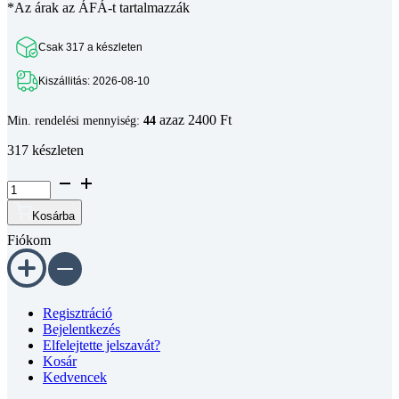
Csak 317 a készleten
Kiszállitás: 2026-08-10
azaz 2400 Ft
Min. rendelési mennyiség:
44
317 készleten
Süllyesztett
fejű
phillips
Kosárba
kereszthornyos
Fiókom
csavar
DIN
965
4.8
DSB
Regisztráció
fekete
Bejelentkezés
M5x12
Elfelejtette jelszavát?
mennyiség
Kosár
Kedvencek
Információk