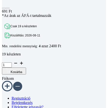
691
Ft
*Az árak az ÁFÁ-t tartalmazzák
Csak 19 a készleten
Kiszállitás: 2026-08-11
azaz 2400 Ft
Min. rendelési mennyiség:
4
19 készleten
Passzív
csipogó
(buzzer)
Kosárba
modul
Fiókom
mennyiség
Regisztráció
Bejelentkezés
Elfelejtette jelszavát?