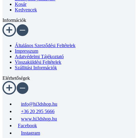
Kosár
Kedvencek
Információk
Általános Szerződési Feltételek
Impresszum
Adatvédelmi Tájékoztató
Visszaküldési Feltételek
Szállitási Információk
Elérhetőségek
info@hi3dshop.hu
+36 20 295 5666
www.hi3dshop.hu
Facebook
Instagram