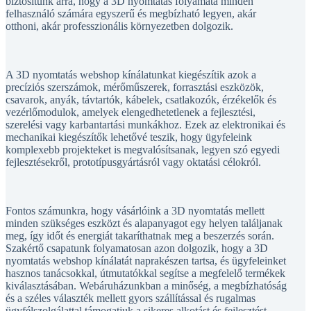
biztosítunk arra, hogy a 3D nyomtatás folyamata minden
felhasználó számára egyszerű és megbízható legyen, akár
otthoni, akár professzionális környezetben dolgozik.
A 3D nyomtatás webshop kínálatunkat kiegészítik azok a
precíziós szerszámok, mérőműszerek, forrasztási eszközök,
csavarok, anyák, távtartók, kábelek, csatlakozók, érzékelők és
vezérlőmodulok, amelyek elengedhetetlenek a fejlesztési,
szerelési vagy karbantartási munkákhoz. Ezek az elektronikai és
mechanikai kiegészítők lehetővé teszik, hogy ügyfeleink
komplexebb projekteket is megvalósítsanak, legyen szó egyedi
fejlesztésekről, prototípusgyártásról vagy oktatási célokról.
Fontos számunkra, hogy vásárlóink a 3D nyomtatás mellett
minden szükséges eszközt és alapanyagot egy helyen találjanak
meg, így időt és energiát takaríthatnak meg a beszerzés során.
Szakértő csapatunk folyamatosan azon dolgozik, hogy a 3D
nyomtatás webshop kínálatát naprakészen tartsa, és ügyfeleinket
hasznos tanácsokkal, útmutatókkal segítse a megfelelő termékek
kiválasztásában. Webáruházunkban a minőség, a megbízhatóság
és a széles választék mellett gyors szállítással és rugalmas
ügyfélszolgálattal támogatjuk a sikeres alkotást és fejlesztést.