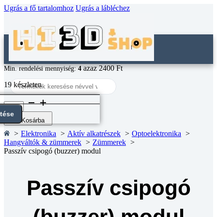
Ugrás a fő tartalomhoz
Ugrás a lábléchez
azaz 2400 Ft
Min. rendelési mennyiség:
4
Search
19 készleten
...
Passzív
csipogó
ntése
(buzzer)
Kosárba
modul
Elektronika
Aktív alkatrészek
Optoelektronika
mennyiség
Hangváltók & zümmerek
Zümmerek
Passzív csipogó (buzzer) modul
Passzív csipogó
(buzzer) modul