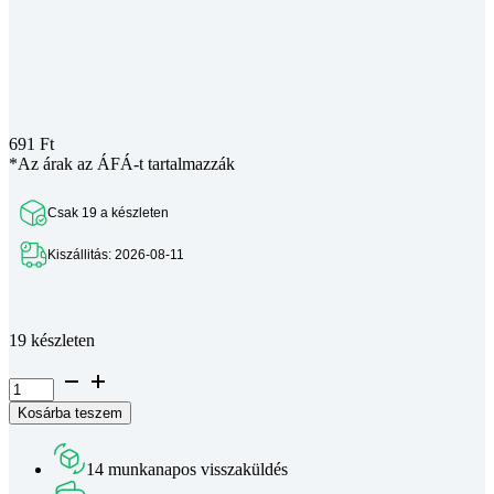
691
Ft
*Az árak az ÁFÁ-t tartalmazzák
Csak 19 a készleten
Kiszállitás: 2026-08-11
Teljes leírás megtekintése
19 készleten
Passzív
csipogó
Kosárba teszem
(buzzer)
modul
mennyiség
14 munkanapos visszaküldés