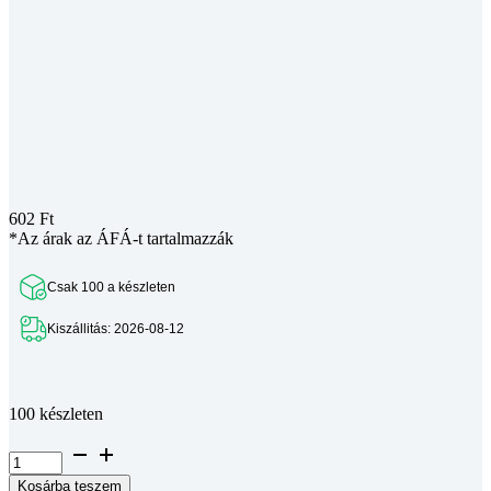
602
Ft
*Az árak az ÁFÁ-t tartalmazzák
Csak 100 a készleten
Kiszállitás: 2026-08-12
Teljes leírás megtekintése
100 készleten
OpenBuilds
univerzális
Kosárba teszem
sarokelem