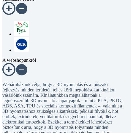
A webshopunkról
Webáruházunk célja, hogy a 3D nyomtatás és a műszaki
fejlesztés minden területén teljes körű megoldásokat kínáljon
vásárlóink számára. Kínálatunkban megtalálhatóak a
legnépszerűbb 3D nyomtató alapanyagok – mint a PLA, PETG,
ABS, ASA, TPU és speciális kompozit filamentek –, valamint a
3D nyomtatáshoz szükséges alkatrészek, például fúvókák, hot
end-ek, extrúderek, ventilátorok és egyéb mechanikai, illetve
elektronikai tartozékok. Ezekkel a termékekkel lehetőséget
biztosítunk arra, hogy a 3D nyomtatás folyamata minden
felhasználó számára egyszerű és megbízható legyen, akár