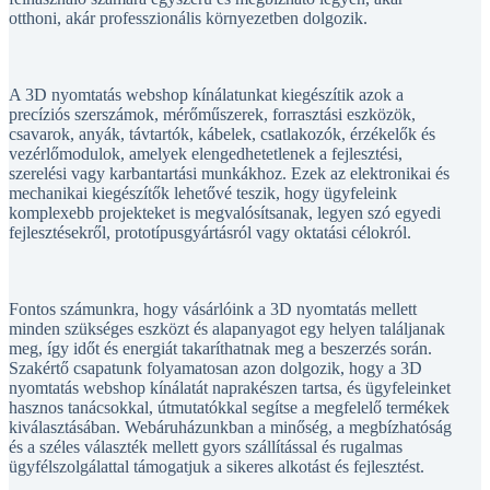
otthoni, akár professzionális környezetben dolgozik.
A 3D nyomtatás webshop kínálatunkat kiegészítik azok a
precíziós szerszámok, mérőműszerek, forrasztási eszközök,
csavarok, anyák, távtartók, kábelek, csatlakozók, érzékelők és
vezérlőmodulok, amelyek elengedhetetlenek a fejlesztési,
szerelési vagy karbantartási munkákhoz. Ezek az elektronikai és
mechanikai kiegészítők lehetővé teszik, hogy ügyfeleink
komplexebb projekteket is megvalósítsanak, legyen szó egyedi
fejlesztésekről, prototípusgyártásról vagy oktatási célokról.
Fontos számunkra, hogy vásárlóink a 3D nyomtatás mellett
minden szükséges eszközt és alapanyagot egy helyen találjanak
meg, így időt és energiát takaríthatnak meg a beszerzés során.
Szakértő csapatunk folyamatosan azon dolgozik, hogy a 3D
nyomtatás webshop kínálatát naprakészen tartsa, és ügyfeleinket
hasznos tanácsokkal, útmutatókkal segítse a megfelelő termékek
kiválasztásában. Webáruházunkban a minőség, a megbízhatóság
és a széles választék mellett gyors szállítással és rugalmas
ügyfélszolgálattal támogatjuk a sikeres alkotást és fejlesztést.