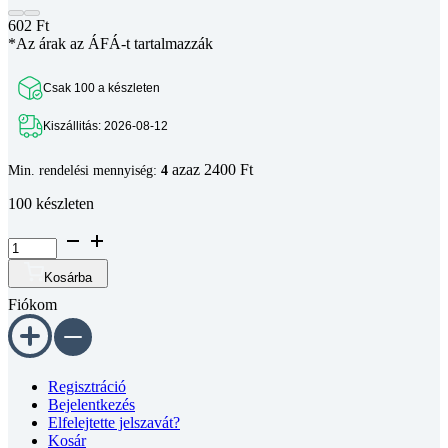
602
Ft
*Az árak az ÁFÁ-t tartalmazzák
Csak 100 a készleten
Kiszállitás: 2026-08-12
azaz 2400 Ft
Min. rendelési mennyiség:
4
100 készleten
OpenBuilds
univerzális
sarokelem
Kosárba
-
Fiókom
fekete
eloxált
mennyiség
Regisztráció
Bejelentkezés
Elfelejtette jelszavát?
Kosár