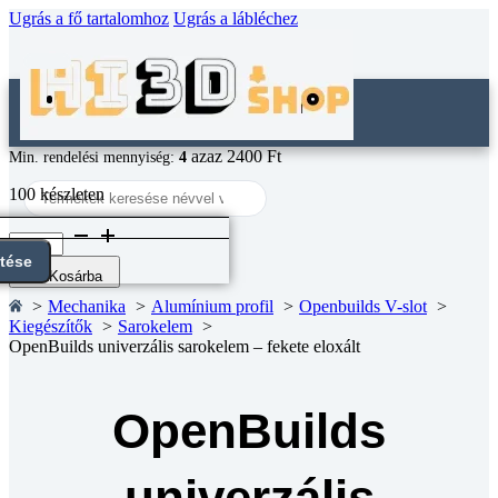
Ugrás a fő tartalomhoz
Ugrás a lábléchez
azaz 2400 Ft
Min. rendelési mennyiség:
4
Search
100 készleten
...
OpenBuilds
univerzális
ntése
sarokelem
Kosárba
-
Mechanika
Alumínium profil
Openbuilds V-slot
fekete
Kiegészítők
Sarokelem
eloxált
OpenBuilds univerzális sarokelem – fekete eloxált
mennyiség
OpenBuilds
univerzális