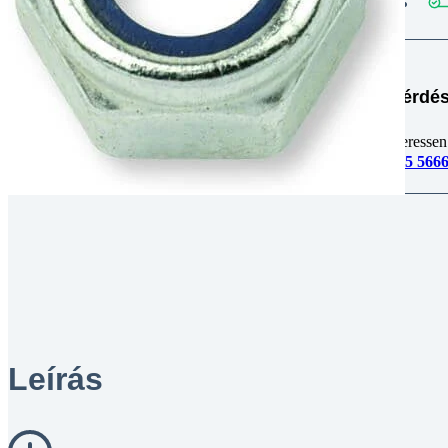
Kérdés
Keressen
295 566
Leírás