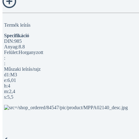
Termék leírás
Specifikáció
DIN:985
Anyag:8.8
Felület:Horganyzott
:
:
Műszaki leírás/rajz
d1:M3
e:6,01
h:4
m:2,4
s:5,5