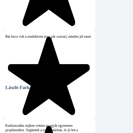
rendelésem (egy pár csavar), minden jól ment
kas
Hiteles vásárló
lont vettem az egyik egyetemes
ítettek a nyomtatásban, és jó lett a