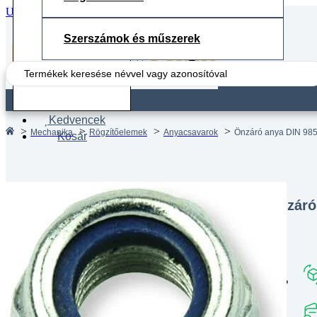
Ugrás a fő tartalomhoz
Ugrás a lábléchez
Szerszámok és műszerek
Search
...
Fiók
Kedvencek
Mechanika
Rögzítőelemek
Anyacsavarok
Önzáró anya DIN 985
Kosár
Önzáró