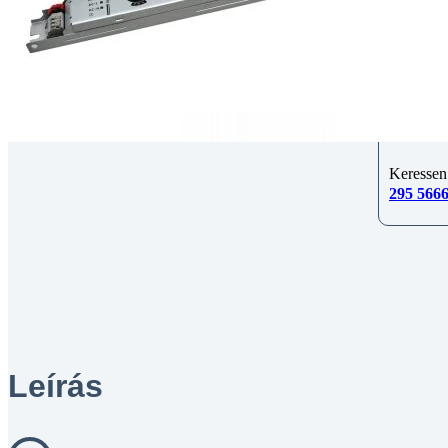
Kérdés
Keressen
295 566
Leírás