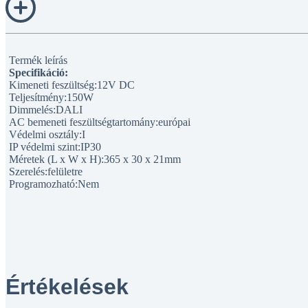
Termék leírás
Specifikáció:
Kimeneti feszültség:12V DC
Teljesítmény:150W
Dimmelés:DALI
AC bemeneti feszültségtartomány:európai
Védelmi osztály:I
IP védelmi szint:IP30
Méretek (L x W x H):365 x 30 x 21mm
Szerelés:felületre
Programozható:Nem
Értékelések