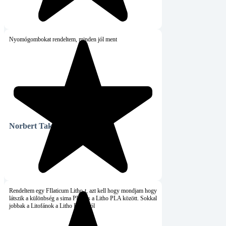
ombokat rendeltem, minden jól ment
ert Takács
Hiteles vásárló
tem egy FIlaticum Litho-t, azt kell hogy mondjam hogy
 a különbség a sima PLA és a Litho PLA között. Sokkal
 a Litofánok a Litho PLA-ból