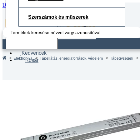
Ugrás a fő tartalomhoz
Ugrás a lábléchez
Szerszámok és műszerek
Search
...
Fiók
Kedvencek
Elektronika
Tápellátás, energiaforrások, védelem
Tápegységek
Kosár
MW Pow
DA 132