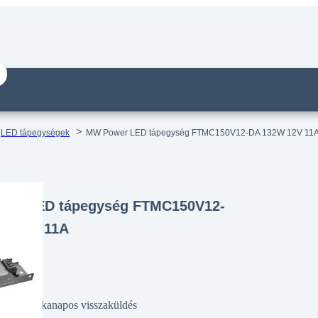
LED tápegységek
MW Power LED tápegység FTMC150V12-DA 132W 12V 11
er LED tápegység FTMC150V12-
W 12V 11A
14 munkanapos visszaküldés