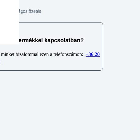
Biztonságos fizetés
e van termékkel kapcsolatban?
 minket bizalommal ezen a telefonszámon:
+36 20
6