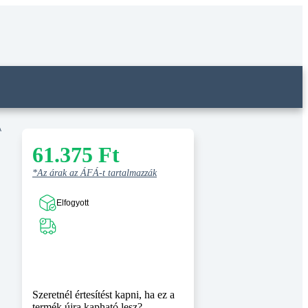
A
61.375
Ft
*Az árak az ÁFÁ-t tartalmazzák
Elfogyott
Szeretnél értesítést kapni, ha ez a
termék újra kapható lesz?