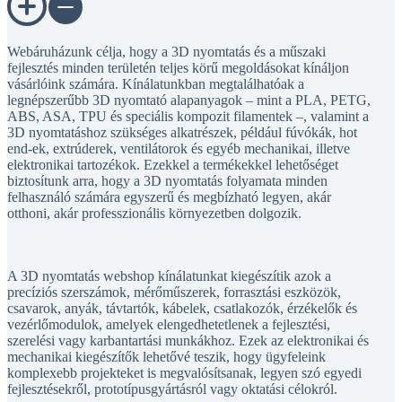
Webáruházunk célja, hogy a 3D nyomtatás és a műszaki
fejlesztés minden területén teljes körű megoldásokat kínáljon
vásárlóink számára. Kínálatunkban megtalálhatóak a
legnépszerűbb 3D nyomtató alapanyagok – mint a PLA, PETG,
ABS, ASA, TPU és speciális kompozit filamentek –, valamint a
3D nyomtatáshoz szükséges alkatrészek, például fúvókák, hot
end-ek, extrúderek, ventilátorok és egyéb mechanikai, illetve
elektronikai tartozékok. Ezekkel a termékekkel lehetőséget
biztosítunk arra, hogy a 3D nyomtatás folyamata minden
felhasználó számára egyszerű és megbízható legyen, akár
otthoni, akár professzionális környezetben dolgozik.
A 3D nyomtatás webshop kínálatunkat kiegészítik azok a
precíziós szerszámok, mérőműszerek, forrasztási eszközök,
csavarok, anyák, távtartók, kábelek, csatlakozók, érzékelők és
vezérlőmodulok, amelyek elengedhetetlenek a fejlesztési,
szerelési vagy karbantartási munkákhoz. Ezek az elektronikai és
mechanikai kiegészítők lehetővé teszik, hogy ügyfeleink
komplexebb projekteket is megvalósítsanak, legyen szó egyedi
fejlesztésekről, prototípusgyártásról vagy oktatási célokról.