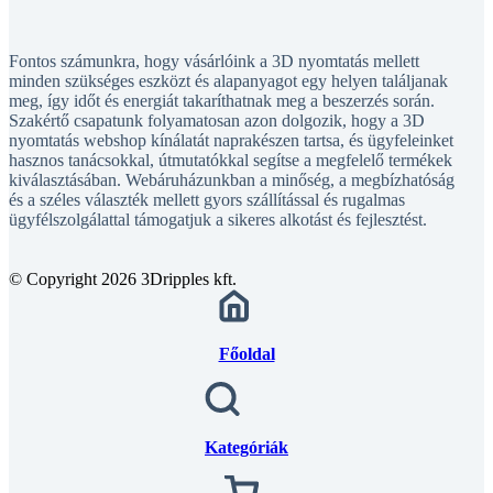
Fontos számunkra, hogy vásárlóink a 3D nyomtatás mellett
minden szükséges eszközt és alapanyagot egy helyen találjanak
meg, így időt és energiát takaríthatnak meg a beszerzés során.
Szakértő csapatunk folyamatosan azon dolgozik, hogy a 3D
nyomtatás webshop kínálatát naprakészen tartsa, és ügyfeleinket
hasznos tanácsokkal, útmutatókkal segítse a megfelelő termékek
kiválasztásában. Webáruházunkban a minőség, a megbízhatóság
és a széles választék mellett gyors szállítással és rugalmas
ügyfélszolgálattal támogatjuk a sikeres alkotást és fejlesztést.
© Copyright 2026 3Dripples kft.
Főoldal
Kategóriák