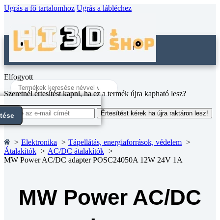
Ugrás a fő tartalomhoz
Ugrás a lábléchez
Elfogyott
Search
...
Szeretnél értesítést kapni, ha ez a termék újra kapható lesz?
Értesítést kérek ha újra raktáron lesz!
ntése
Elektronika
Tápellátás, energiaforrások, védelem
Átalakítók
AC/DC átalakítók
MW Power AC/DC adapter POSC24050A 12W 24V 1A
MW Power AC/DC