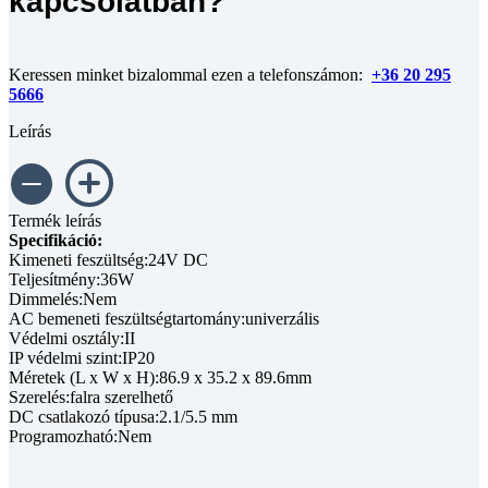
kapcsolatban?
Keressen minket bizalommal ezen a telefonszámon:
+36 20 295
5666
Leírás
Termék leírás
Specifikáció:
Kimeneti feszültség:24V DC
Teljesítmény:36W
Dimmelés:Nem
AC bemeneti feszültségtartomány:univerzális
Védelmi osztály:II
IP védelmi szint:IP20
Méretek (L x W x H):86.9 x 35.2 x 89.6mm
Szerelés:falra szerelhető
DC csatlakozó típusa:2.1/5.5 mm
Programozható:Nem