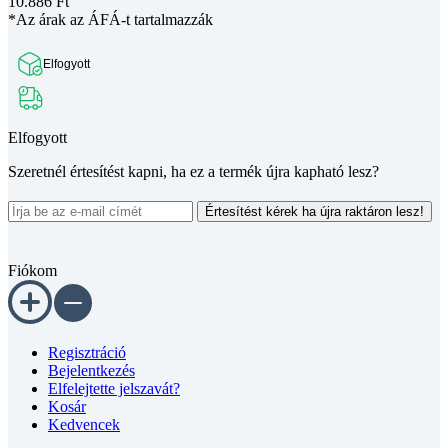
10.886
Ft
*Az árak az ÁFÁ-t tartalmazzák
Elfogyott
Elfogyott
Szeretnél értesítést kapni, ha ez a termék újra kapható lesz?
Értesítést kérek ha újra raktáron lesz!
Fiókom
Regisztráció
Bejelentkezés
Elfelejtette jelszavát?
Kosár
Kedvencek