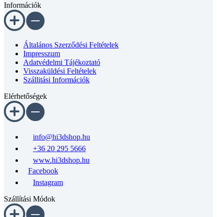
Információk
Általános Szerződési Feltételek
Impresszum
Adatvédelmi Tájékoztató
Visszaküldési Feltételek
Szállitási Információk
Elérhetőségek
info@hi3dshop.hu
+36 20 295 5666
www.hi3dshop.hu
Facebook
Instagram
Szállítási Módok