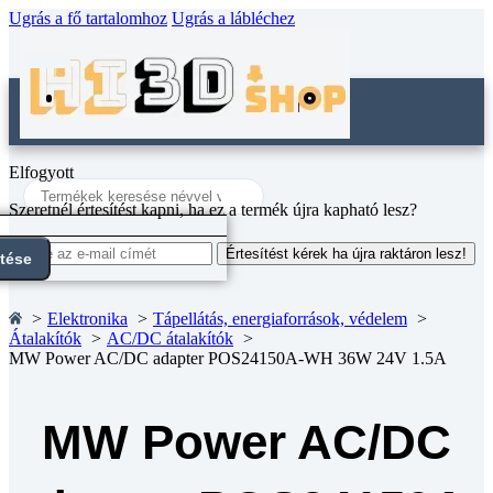
Ugrás a fő tartalomhoz
Ugrás a lábléchez
Elfogyott
Search
...
Szeretnél értesítést kapni, ha ez a termék újra kapható lesz?
Értesítést kérek ha újra raktáron lesz!
ntése
Elektronika
Tápellátás, energiaforrások, védelem
Átalakítók
AC/DC átalakítók
MW Power AC/DC adapter POS24150A-WH 36W 24V 1.5A
MW Power AC/DC