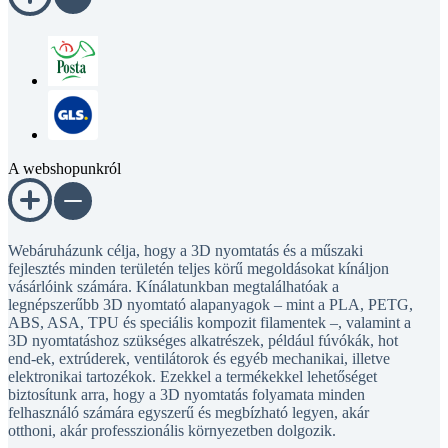
A webshopunkról
Webáruházunk célja, hogy a 3D nyomtatás és a műszaki
fejlesztés minden területén teljes körű megoldásokat kínáljon
vásárlóink számára. Kínálatunkban megtalálhatóak a
legnépszerűbb 3D nyomtató alapanyagok – mint a PLA, PETG,
ABS, ASA, TPU és speciális kompozit filamentek –, valamint a
3D nyomtatáshoz szükséges alkatrészek, például fúvókák, hot
end-ek, extrúderek, ventilátorok és egyéb mechanikai, illetve
elektronikai tartozékok. Ezekkel a termékekkel lehetőséget
biztosítunk arra, hogy a 3D nyomtatás folyamata minden
felhasználó számára egyszerű és megbízható legyen, akár
otthoni, akár professzionális környezetben dolgozik.