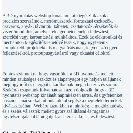
A 3D nyomtatás webshop kínálatunkat kiegészítik azok a
precíziós szerszámok, mérőműszerek, forrasztási eszközök,
csavarok, anyák, távtartók, kábelek, csatlakozók, érzékelők és
vezérlőmodulok, amelyek elengedhetetlenek a fejlesztési,
szerelési vagy karbantartási munkákhoz. Ezek az elektronikai és
mechanikai kiegészítők lehetővé teszik, hogy ügyfeleink
komplexebb projekteket is megvalósítsanak, legyen szó egyedi
fejlesztésekről, prototípusgyártásról vagy oktatási célokról.
Fontos számunkra, hogy vásárlóink a 3D nyomtatás mellett
minden szükséges eszközt és alapanyagot egy helyen találjanak
meg, így időt és energiát takaríthatnak meg a beszerzés során.
Szakértő csapatunk folyamatosan azon dolgozik, hogy a 3D
nyomtatás webshop kínálatát naprakészen tartsa, és ügyfeleinket
hasznos tanácsokkal, útmutatókkal segítse a megfelelő termékek
kiválasztásában. Webáruházunkban a minőség, a megbízhatóság
és a széles választék mellett gyors szállítással és rugalmas
ügyfélszolgálattal támogatjuk a sikeres alkotást és fejlesztést.
© Copyright 2026 3Dripples kft.