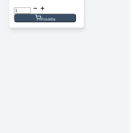
Műanyag
zsanér
alumínium
Kosárba
profilhoz
mennyiség