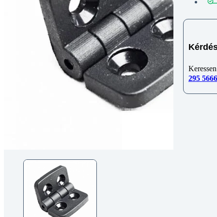
Kérdés
Keressen
295 566