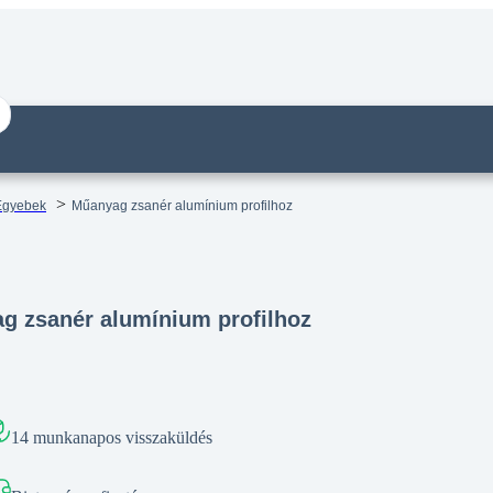
Egyebek
Műanyag zsanér alumínium profilhoz
g zsanér alumínium profilhoz
14 munkanapos visszaküldés