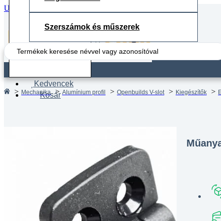
Ugrás a fő tartalomhoz
Ugrás a lábléchez
Szerszámok és műszerek
Search
...
Fiók
Kedvencek
Mechanika
Alumínium profil
Openbuilds V-slot
Kiegészítők
Kosár
Műanya