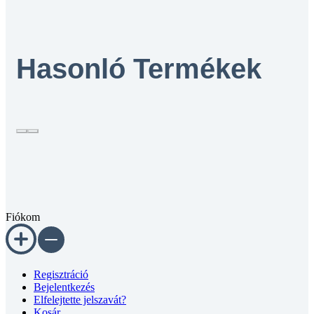
Hasonló Termékek
Fiókom
Regisztráció
Bejelentkezés
Elfelejtette jelszavát?
Kosár