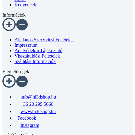
Kedvencek
Információk
Általános Szerződési Feltételek
Impresszum
Adatvédelmi Tájékoztató
Visszaküldési Feltételek
Szállitási Információk
Elérhetőségek
info@hi3dshop.hu
+36 20 295 5666
www.hi3dshop.hu
Facebook
Instagram