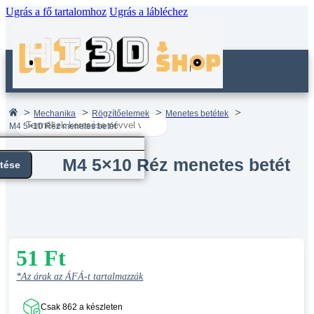
Ugrás a fő tartalomhoz
Ugrás a lábléchez
Mechanika
Rögzítőelemek
Menetes betétek
Search
M4 5×10 Réz menetes betét
...
M4 5×10 Réz menetes betét
ntése
51
Ft
*Az árak az ÁFÁ-t tartalmazzák
Csak 862 a készleten